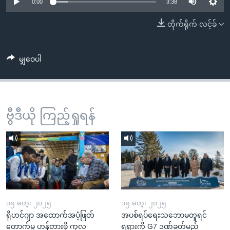
အ
0:00
3:38
သုတပဒေသာ အင်္ဂလိပ်စာ
ညွန်း
Learning English
တိုက်ရိုက် လင့်ခ်
စာမျက်နှာ
သို့
ဗွီအိုအေ လူမှုကွန်ယက်များ
ကျော်
မျှဝေပါ
ကြည့်
ရန်
ဘာသာစကားများ
ရှာဖွေ
ဗွီဒီယို ကြည့်ရှုရန်
ရန်
နေရာ
သို့
ကျော်
ရန်
၁၅ မတ္၊ ၂၀၂၅
၁၅ မတ္၊ ၂၀၂၅
ရိုဟင်ဂျာ အထောက်အပံ့ဖြတ်
အပစ်ရပ်ရေးသဘောမတူရင်
တောက်မှု ဟန့်တားဖို့ ကုလ
ရုရှားကို G7 ဒဏ်ခတ်မည်