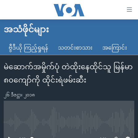
သုံး
ရ
လွယ်ကူ
အသံဖိုင်များ
မူလစာမျက်နှာ
စေ
မြန်မာ
ဗွီဒီယို ကြည့်ရှုရန်
သတင်းစာသား
အကြောင်း
သည့်
ကမ္ဘာ့သတင်းများ
Link
မဲဆောက်အမှိုက်ပုံ တဲထိုးနေထိုင်သူ မြန်မာ
ဗွီဒီယို
နိုင်ငံတကာ
များ
သတင်းလွတ်လပ်ခွင့်
အမေရိကန်
၈၀ကျော်ကို ထိုင်းရဲဖမ်းဆီး
ပင်မ
ရပ်ဝန်းတခု လမ်းတခု အလွန်
တရုတ်
အကြောင်းအရာ
၂၆ ဒီဇင္ဘာ၊ ၂၀၁၈
သို့
အင်္ဂလိပ်စာလေ့လာမယ်
အစ္စရေး-ပါလက်စတိုင်း
ကျော်
အပတ်စဉ်ကဏ္ဍများ
အမေရိကန်သုံးအီဒီယံ
ကြည့်
ရေဒီယိုနှင့်ရုပ်သံ အချက်အလက်များ
မကြေးမုံရဲ့ အင်္ဂလိပ်စာ
ရေဒီယို
ရန်
No media source currently available
ပင်မ
ရေဒီယို/တီဗွီအစီအစဉ်
ရုပ်ရှင်ထဲက အင်္ဂလိပ်စာ
တီဗွီ