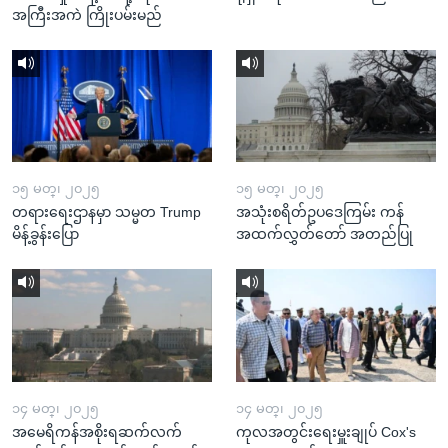
အကြီးအကဲ ကြိုးပမ်းမည်
၁၅ မတ္၊ ၂၀၂၅
၁၅ မတ္၊ ၂၀၂၅
တရားရေးဌာနမှာ သမ္မတ Trump
အသုံးစရိတ်ဥပဒေကြမ်း ကန်
မိန့်ခွန်းပြော
အထက်လွှတ်တော် အတည်ပြု
၁၄ မတ္၊ ၂၀၂၅
၁၄ မတ္၊ ၂၀၂၅
အမေရိကန်အစိုးရဆက်လက်
ကုလအတွင်းရေးမှူးချုပ် Cox's