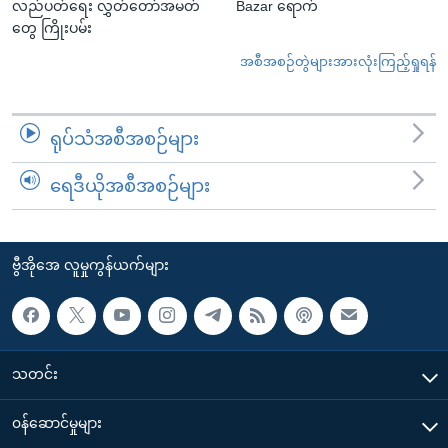
လည်ပတ်ရေး လွှတ်တော်အမတ်
Bazar ရောက်
တွေ ကြိုးပမ်း
အစီအစဉ်တွဲများအားလုံးကြည့်ရှုရန်
ရုပ်သံအစီအစဉ်များ
ရေဒီယိုအစီအစဉ်များ
ဗွီအိုအေ လူမှုကွန်ယက်များ
သတင်း
၀န်ဆောင်မှုများ