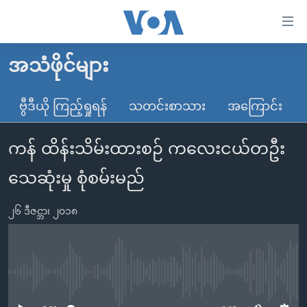
သုံး
ရ
လွယ်ကူ
အသံဖိုင်များ
မူလစာမျက်နှာ
စေ
မြန်မာ
ဗွီဒီယို ကြည့်ရှုရန်
သတင်းစာသား
အကြောင်း
သည့်
ကမ္ဘာ့သတင်းများ
Link
ကန် ထိန်းသိမ်းထားစဉ် ကလေးငယ်တဦး
ဗွီဒီယို
နိုင်ငံတကာ
များ
သတင်းလွတ်လပ်ခွင့်
အမေရိကန်
သေဆုံးမှု စုံစမ်းမည်
ပင်မ
ရပ်ဝန်းတခု လမ်းတခု အလွန်
တရုတ်
အကြောင်းအရာ
၂၆ ဒီဇင္ဘာ၊ ၂၀၁၈
သို့
အင်္ဂလိပ်စာလေ့လာမယ်
အစ္စရေး-ပါလက်စတိုင်း
ကျော်
အပတ်စဉ်ကဏ္ဍများ
အမေရိကန်သုံးအီဒီယံ
ကြည့်
ရေဒီယိုနှင့်ရုပ်သံ အချက်အလက်များ
မကြေးမုံရဲ့ အင်္ဂလိပ်စာ
ရေဒီယို
ရန်
No media source currently available
ပင်မ
ရေဒီယို/တီဗွီအစီအစဉ်
ရုပ်ရှင်ထဲက အင်္ဂလိပ်စာ
တီဗွီ