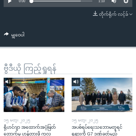
အ
0:00
1:10
သုတပဒေသာ အင်္ဂလိပ်စာ
ညွန်း
Learning English
တိုက်ရိုက် လင့်ခ်
စာမျက်နှာ
သို့
ဗွီအိုအေ လူမှုကွန်ယက်များ
ကျော်
မျှဝေပါ
ကြည့်
ရန်
ဘာသာစကားများ
ရှာဖွေ
ဗွီဒီယို ကြည့်ရှုရန်
ရန်
နေရာ
သို့
ကျော်
ရန်
၁၅ မတ္၊ ၂၀၂၅
၁၅ မတ္၊ ၂၀၂၅
ရိုဟင်ဂျာ အထောက်အပံ့ဖြတ်
အပစ်ရပ်ရေးသဘောမတူရင်
တောက်မှု ဟန့်တားဖို့ ကုလ
ရုရှားကို G7 ဒဏ်ခတ်မည်