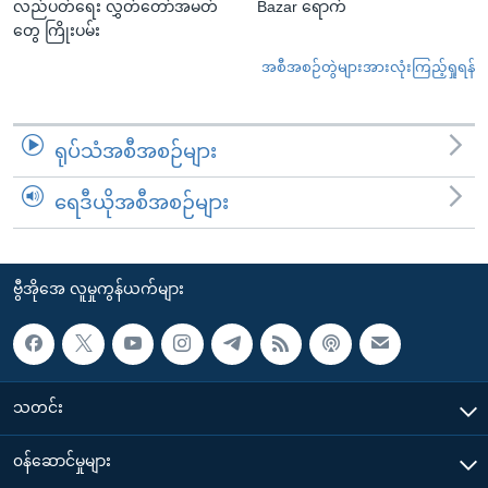
လည်ပတ်ရေး လွှတ်တော်အမတ်
Bazar ရောက်
တွေ ကြိုးပမ်း
အစီအစဉ်တွဲများအားလုံးကြည့်ရှုရန်
ရုပ်သံအစီအစဉ်များ
ရေဒီယိုအစီအစဉ်များ
ဗွီအိုအေ လူမှုကွန်ယက်များ
သတင်း
၀န်ဆောင်မှုများ