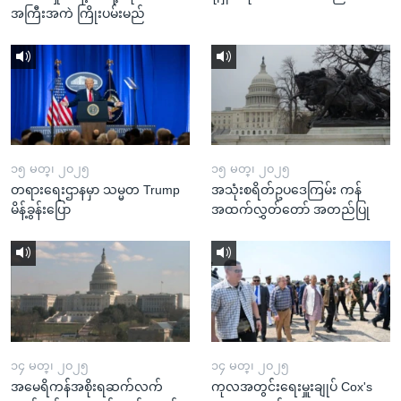
အကြီးအကဲ ကြိုးပမ်းမည်
၁၅ မတ္၊ ၂၀၂၅
၁၅ မတ္၊ ၂၀၂၅
တရားရေးဌာနမှာ သမ္မတ Trump
အသုံးစရိတ်ဥပဒေကြမ်း ကန်
မိန့်ခွန်းပြော
အထက်လွှတ်တော် အတည်ပြု
၁၄ မတ္၊ ၂၀၂၅
၁၄ မတ္၊ ၂၀၂၅
အမေရိကန်အစိုးရဆက်လက်
ကုလအတွင်းရေးမှူးချုပ် Cox's