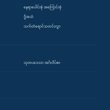
နေရာပေါင်းစုံ အကြောင်းစုံ
ဒို့အသံ
သက်တံရောင်သတင်းလွှာ
သုတပဒေသာ အင်္ဂလိပ်စာ