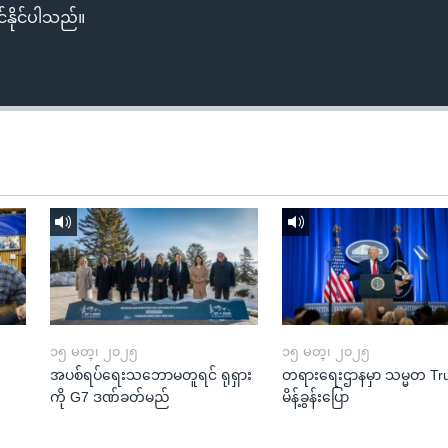
်နိုင်ပါသည်။
၁၅ မတ္၊ ၂၀၂၅
၁၅ မတ္၊ ၂၀၂၅
အပစ်ရပ်ရေးသဘောမတူရင် ရုရှား
တရားရေးဌာနမှာ သမ္မတ T
ကို G7 ဒဏ်ခတ်မည်
မိန့်ခွန်းပြော