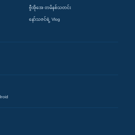
ဗွီအိုအေ တမိနစ်သတင်း
နော်သဇင်ရဲ့ Vlog
droid