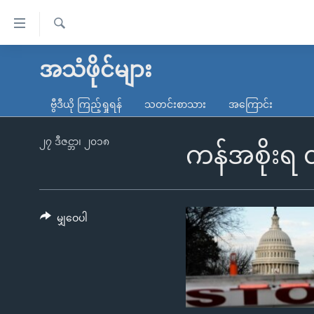
သုံး
ရ
ရှာဖွေ
လွယ်ကူ
မူလစာမျက်နှာ
အသံဖိုင်များ
ရ
စေ
မြန်မာ
လာ
ဗွီဒီယို ကြည့်ရှုရန်
သတင်းစာသား
အကြောင်း
သည့်
ဒ်
ကမ္ဘာ့သတင်းများ
Link
ဗွီဒီယို
နိုင်ငံတကာ
၂၇ ဒီဇင္ဘာ၊ ၂၀၁၈
ကန်အစိုးရ 
များ
သတင်းလွတ်လပ်ခွင့်
အမေရိကန်
ပင်မ
ရပ်ဝန်းတခု လမ်းတခု အလွန်
တရုတ်
အကြောင်းအရာ
အင်္ဂလိပ်စာလေ့လာမယ်
အစ္စရေး-ပါလက်စတိုင်း
မျှဝေပါ
သို့
အပတ်စဉ်ကဏ္ဍများ
အမေရိကန်သုံးအီဒီယံ
ကျော်
ကြည့်
ရေဒီယိုနှင့်ရုပ်သံ အချက်အလက်များ
မကြေးမုံရဲ့ အင်္ဂလိပ်စာ
ရေဒီယို
ရန်
ရေဒီယို/တီဗွီအစီအစဉ်
ရုပ်ရှင်ထဲက အင်္ဂလိပ်စာ
တီဗွီ
ပင်မ