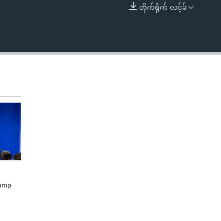
တိုက်ရိုက် လင့်ခ်
EMBED
rump