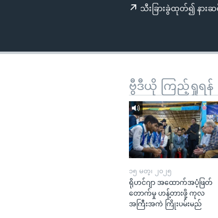
သုတပဒေသာ အင်္ဂလိပ်စာ
အ
သီးခြားခွဲထုတ်၍ နားဆင
ညွန်း
စာမျက်နှာ
သို့
ကျော်
ကြည့်
ရန်
ဗွီဒီယို ကြည့်ရှုရန်
ရှာဖွေ
ရန်
နေရာ
သို့
ကျော်
ရန်
၁၅ မတ္၊ ၂၀၂၅
ရိုဟင်ဂျာ အထောက်အပံ့ဖြတ်
တောက်မှု ဟန့်တားဖို့ ကုလ
အကြီးအကဲ ကြိုးပမ်းမည်