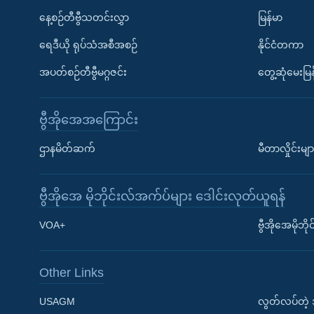
နေ့စဉ်တီဗွီသတင်းလွှာ
မြန်မာ
ရေဒီယို ရုပ်သံအစီအစဉ်
နိုင်ငံတကာ
အပတ်စဉ်တီဗွီမဂ္ဂဇင်း
တွေ့ဆုံမေးမြန
ဗွီအိုအေအကြောင်း
ဌာနမိတ်ဆက်
မီတာလှိုင်းမျာ
ဗွီအိုအေ မိုဘိုင်းလ်အက်ပ်များ ဒေါင်းလုတ်ယူရန်
Learning English
VOA+
ဗွီအိုအေမိုဘ
ဗွီအိုအေ လူမှုကွန်ယက်များ
Other Links
USAGM
လွတ်လပ်တဲ့