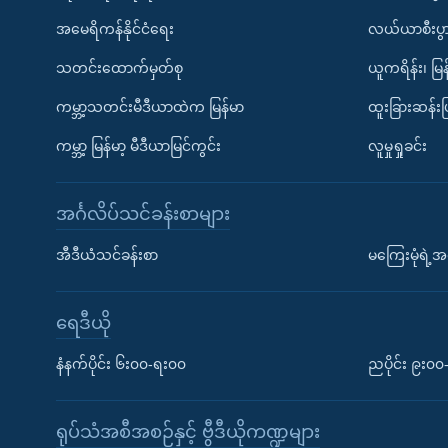
အမေရိကန်နိုင်ငံရေး
လယ်ယာစီးပွ
သတင်းထောက်မှတ်စု
ယူကရိန်း၊ မြန
ကမ္ဘာ့သတင်းမီဒီယာထဲက မြန်မာ
ထူးခြားဆန်း
ကမ္ဘာ့ မြန်မာ့ မီဒီယာမြင်ကွင်း
လူမှုရှုခင်း
အင်္ဂလိပ်သင်ခန်းစာများ
အီဒီယံသင်ခန်းစာ
မကြေးမုံရဲ့အင
ရေဒီယို
နံနက်ပိုင်း ၆း၀၀-ရး၀၀
ညပိုင်း ၉း၀
ရုပ်သံအစီအစဉ်နှင့် ဗွီဒီယိုကဏ္ဍများ