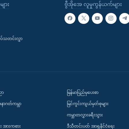
ုများ
ဗွီအိုအေ လူမှုကွန်ယက်များ
းလ်သတင်းလွှာ
ပညာ
မြန်မာပြည်မှပေးစာ
အနာဂတ်ကမ္ဘာ
မြင်ကွင်းကျယ်မှတ်စုများ
ကမ္ဘာတလွှားခရီးသွား
း အားကစား
ဒီသီတင်းပတ် အာရှနိုင်ငံရေး