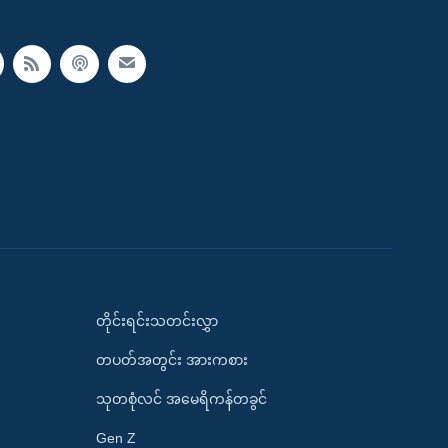
တိုင်းရင်းသတင်းလွှာ
တပတ်အတွင်း အားကစား
သုတစုံလင် အမေရိကန်တခွင်
Gen Z