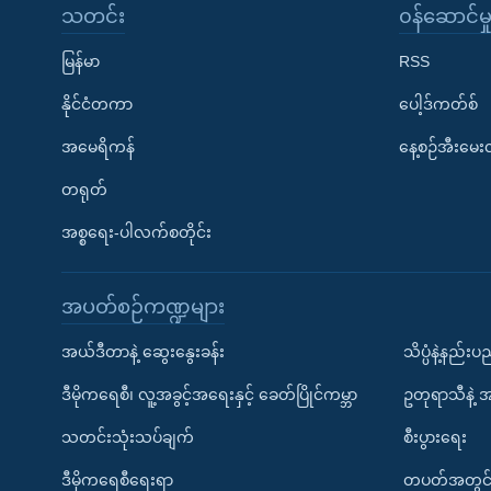
သတင်း
၀န်ဆောင်မှ
မြန်မာ
RSS
နိုင်ငံတကာ
ပေါ့ဒ်ကတ်စ်
အမေရိကန်
နေ့စဉ်အီးမေ
တရုတ်
အစ္စရေး-ပါလက်စတိုင်း
အပတ်စဉ်ကဏ္ဍများ
အယ်ဒီတာနဲ့ ဆွေးနွေးခန်း
သိပ္ပံနဲ့နည်း
ဒီမိုကရေစီ၊ လူ့အခွင့်အရေးနှင့် ခေတ်ပြိုင်ကမ္ဘာ
ဥတုရာသီနဲ့ 
သတင်းသုံးသပ်ချက်
စီးပွားရေး
ဒီမိုကရေစီရေးရာ
တပတ်အတွင်