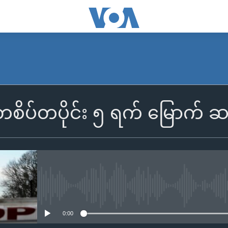
တစိပ်တပိုင်း ၅ ရက် မြောက် 
No media source currently availa
0:00