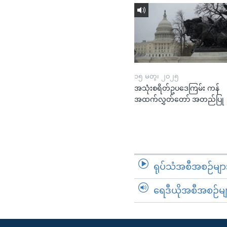
၁၅ မတ္၊ ၂၀၂၅
အသုံးစရိတ်ဥပဒေကြမ်း ကန်
အထက်လွှတ်တော် အတည်ပြု
ရုပ်သံအစီအစဉ်မျာ
ရေဒီယိုအစီအစဉ်မျ