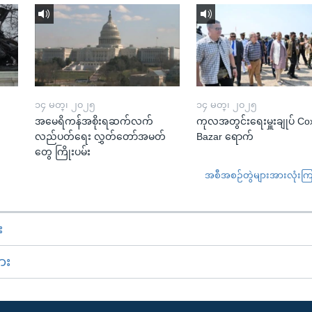
၁၄ မတ္၊ ၂၀၂၅
၁၄ မတ္၊ ၂၀၂၅
အမေရိကန်အစိုးရဆက်လက်
ကုလအတွင်းရေးမှူးချုပ် Co
လည်ပတ်ရေး လွှတ်တော်အမတ်
Bazar ရောက်
တွေ ကြိုးပမ်း
အစီအစဉ်တွဲများအားလုံးကြည့
း
ား