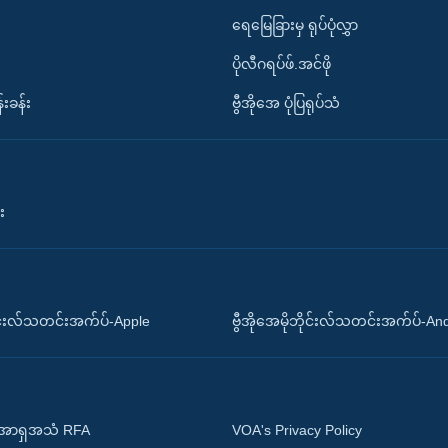
ရေမြေခြားမှ ရုပ်ပုံလွှာ
ပိုလီဂရပ်ဖ်.အင်ဖို
်းခန်း
ဗွီအိုအေ ပုံပြရုပ်သံ
း
ိုင်းလ်သတင်းအက်ပ်-Apple
ဗွီအိုအေမိုဘိုင်းလ်သတင်းအက်ပ်-An
 အာရှအသံ RFA
VOA's Privacy Policy