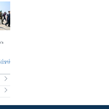
x's
်ရှုရန်