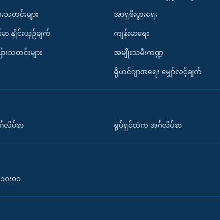
ားသတင်းများ
အာရှစီးပွားရေး
်မာ နှိုင်းယှဉ်ချက်
ကျန်းမာရေး
ပြားသတင်းများ
အမျိုးသမီးကဏ္ဍ
ရိုဟင်ဂျာအရေး မျှော်လင့်ချက်
်္ဂလိပ်စာ
ရုပ်ရှင်ထဲက အင်္ဂလိပ်စာ
၀-၁၀း၀၀