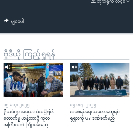
တိုက်ရိုက် လင့်ခ်
အ
သုတပဒေသာ အင်္ဂလိပ်စာ
ညွန်း
Learning English
စာမျက်နှာ
မျှဝေပါ
သို့
ဗွီအိုအေ လူမှုကွန်ယက်များ
ကျော်
ကြည့်
ရန်
ဗွီဒီယို ကြည့်ရှုရန်
ဘာသာစကားများ
ရှာဖွေ
ရန်
နေရာ
သို့
ကျော်
ရန်
၁၅ မတ္၊ ၂၀၂၅
၁၅ မတ္၊ ၂၀၂၅
ရိုဟင်ဂျာ အထောက်အပံ့ဖြတ်
အပစ်ရပ်ရေးသဘောမတူရင်
တောက်မှု ဟန့်တားဖို့ ကုလ
ရုရှားကို G7 ဒဏ်ခတ်မည်
အကြီးအကဲ ကြိုးပမ်းမည်