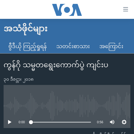
သုံး
ရ
လွယ်ကူ
အသံဖိုင်များ
မူလစာမျက်နှာ
စေ
မြန်မာ
ဗွီဒီယို ကြည့်ရှုရန်
သတင်းစာသား
အကြောင်း
သည့်
ကမ္ဘာ့သတင်းများ
Link
ကွန်ဂို သမ္မတရွေးကောက်ပွဲ ကျင်းပ
ဗွီဒီယို
နိုင်ငံတကာ
များ
သတင်းလွတ်လပ်ခွင့်
အမေရိကန်
ပင်မ
၃၀ ဒီဇင္ဘာ၊ ၂၀၁၈
ရပ်ဝန်းတခု လမ်းတခု အလွန်
တရုတ်
အကြောင်းအရာ
သို့
အင်္ဂလိပ်စာလေ့လာမယ်
အစ္စရေး-ပါလက်စတိုင်း
ကျော်
အပတ်စဉ်ကဏ္ဍများ
အမေရိကန်သုံးအီဒီယံ
No media source currently available
ကြည့်
ရေဒီယိုနှင့်ရုပ်သံ အချက်အလက်များ
မကြေးမုံရဲ့ အင်္ဂလိပ်စာ
ရေဒီယို
ရန်
0:00
0:56
ပင်မ
ရေဒီယို/တီဗွီအစီအစဉ်
ရုပ်ရှင်ထဲက အင်္ဂလိပ်စာ
တီဗွီ