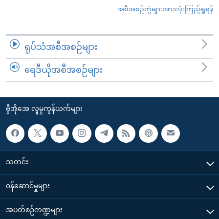
အစီအစဉ်တွဲများအားလုံးကြည့်ရှုရန်
ရုပ်သံအစီအစဉ်များ
ရေဒီယိုအစီအစဉ်များ
ဗွီအိုအေ လူမှုကွန်ယက်များ
သတင်း
၀န်ဆောင်မှုများ
အပတ်စဉ်ကဏ္ဍများ