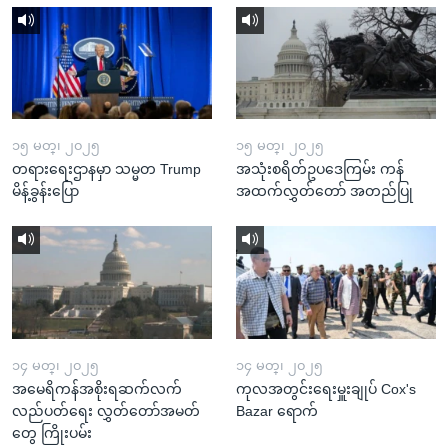
၁၅ မတ္၊ ၂၀၂၅
၁၅ မတ္၊ ၂၀၂၅
တရားရေးဌာနမှာ သမ္မတ Trump
အသုံးစရိတ်ဥပဒေကြမ်း ကန်
မိန့်ခွန်းပြော
အထက်လွှတ်တော် အတည်ပြု
၁၄ မတ္၊ ၂၀၂၅
၁၄ မတ္၊ ၂၀၂၅
အမေရိကန်အစိုးရဆက်လက်
ကုလအတွင်းရေးမှူးချုပ် Cox's
လည်ပတ်ရေး လွှတ်တော်အမတ်
Bazar ရောက်
တွေ ကြိုးပမ်း