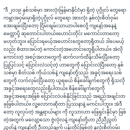
“ဒီ ၂၀၁၉ နှစ်သစ်မှာ အားလုံးမြန်မာနိုင်ငံမှာ ရှိတဲ့ ပုဂ္ဂိုလ် တွေရော
ကမ္ဘာအဝှမ်းမှာရှိတဲ့ပုဂ္ဂိုလ် တွေရော အားလုံး နှစ်လုံးစိတ်ဝှမ်း
အေးချမ်းပြီးတော့ ငြိမ်းချမ်းသာယာပါစေလို့ ကျနော့်အနေနဲ့
မေတ္တာပို့ ဆုတောင်းပါတယ်။ဟောင်းတိုင်း မကောင်းတာတော့
မဟုတ်ဘူး။ ပြောင်းရမယ့်အဟောင်းတွေတော့ရှိတယ် ဒါပေမယ့်
လည်း စံထားအပ်တဲ့ ကောင်းတဲ့အဟောင်းတွေရှိပါတယ်။ အဲလို
ကောင်းတဲ့ အစဉ်အလာတွေကို ဆက်လက်ထိန်းသိမ်းပြီးတော့
ပြုပြင်သင့် ပြောင်းလဲသင့်တဲ့ ဟာတွေကို ပြောင်းလဲပြီးတော့ နှစ်
သစ်မှာ စိတ်သစ် ကိုယ်သစ်နဲ့ ကျနော်တို့သည် အခွင့်အရေးသစ်
တွေကို လက်လှမ်းပြီးတော့ ယူရမယ် စိန်ခေါ်ချက်တွေကို ရှိသလို
အခွင့်အရေးတွေလည်းရှိပါတယ်။ စိန်ခေါ်ချက်တွေကို
အခွင့်အရေးအဖြစ် ပြောင်းလဲပစ်နိုင်ခြင်းသည် အရည်အချင်းတ
ခုဖြစ်ပါတယ်။ လူ့လောကဆိုတာ ပြဿနာနဲ့ မကင်းပါဘူး။ အဲဒီ
တော့ လူလုပ်တဲ့ အန္တရာယ်များ ကို လူသားဟာ ဖြေရှင်းနိုင်မှာ ဖြစ်
တဲ့အတွက် မလျော့သော ဇွဲလုံလနဲ့ ကျနော်တို့ဟာ ညီညီညွှတ်
ညွတ်နဲ့ ကျနော်တို့ ဦးတည်ချက် ပန်းတိုင်ဖြစ်တဲ့ နှလုံးစိတ်ဝမ်း