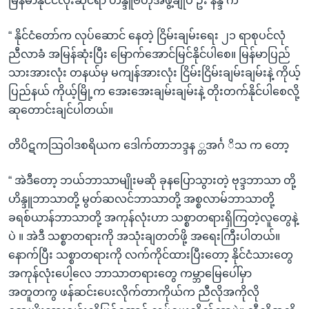
မြန်မာနိုင်ငံလုံးဆိုင်ရာ ဟိန္ဒူဗဟိုအဖွဲ့ချုပ် ဦး နန္ဒ က
“ နိုင်ငံတော်က လုပ်ဆောင် နေတဲ့ ငြိမ်းချမ်းရေး ၂၁ ရာစုပင်လုံ
ညီလာခံ အမြန်ဆုံးပြီး မြောက်အောင်မြင်နိုင်ပါစေ။ မြန်မာပြည်
သားအားလုံး တနယ်မှ မကျန်အားလုံး ငြိမ်းငြိမ်းချမ်းချမ်းနဲ့ ကိုယ့်
ပြည်နယ် ကိုယ့်မြို့က အေးအေးချမ်းချမ်းနဲ့ တိုးတက်နိုင်ပါစေလို့
ဆုတောင်းချင်ပါတယ်။
တိပိဋကသြဝါဒစရိယက ဒေါက်တာဘဒ္ဒန ္တအင်္ဂ ိသ က တော့
“ အဲဒီတော့ ဘယ်ဘာသာမျိုးမဆို ခုနပြောသွားတဲ့ ဗုဒ္ဒဘာသာ တို့
ဟိန္ဒူဘာသာတို့ မွတ်ဆလင်ဘာသာတို့ အစ္စလာမ်ဘာသာတို့
ခရစ်ယာန်ဘာသာတို့ အကုန်လုံးဟာ သစ္စာတရားရှိကြတဲ့လူတွေနဲ့
ပဲ ။ အဲဒီ သစ္စာတရားကို အသုံးချတတ်ဖို့ အရေးကြီးပါတယ်။
နောက်ပြီး သစ္စာတရားကို လက်ကိုင်ထားပြီးတော့ နိုင်ငံသားတွေ
အကုန်လုံးပေါ့လေ ဘာသာတရားတွေ ကမ္ဘာမြေပေါ်မှာ
အတူတကွ ဖန်ဆင်းပေးလိုက်တာကိုယ်က ညီလိုအကိုလို