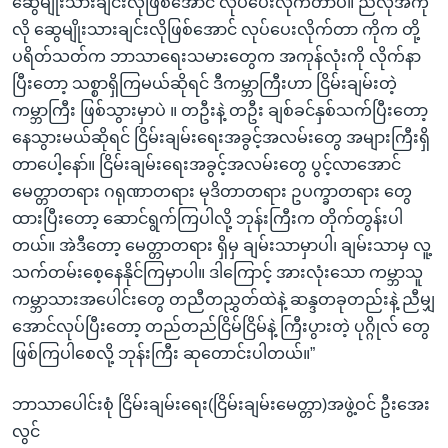
ဆွေမျိုးသားချင်းလိုဖြစ်အောင် လုပ်ပေးလိုက်တာပဲ။ ညီလိုအကို
လို ဆွေမျိုးသားချင်းလိုဖြစ်အောင် လုပ်ပေးလိုက်တာ ကိုက တို့
ပရိတ်သတ်က ဘာသာရေးသမားတွေက အကုန်လုံးကို လိုက်နာ
ပြီးတော့ သစ္စာရှိကြမယ်ဆိုရင် ဒီကမ္ဘာကြီးဟာ ငြိမ်းချမ်းတဲ့
ကမ္ဘာကြီး ဖြစ်သွားမှာပဲ ။ တဦးနဲ့ တဦး ချစ်ခင်နှစ်သက်ပြီးတော့
နေသွားမယ်ဆိုရင် ငြိမ်းချမ်းရေးအခွင့်အလမ်းတွေ အများကြီးရှိ
တာပေါ့နော်။ ငြိမ်းချမ်းရေးအခွင့်အလမ်းတွေ ပွင့်လာအောင်
မေတ္တာတရား ဂရုဏာတရား မုဒိတာတရား ဥပက္ခာတရား တွေ
ထားပြီးတော့ ဆောင်ရွက်ကြပါလို့ ဘုန်းကြီးက တိုက်တွန်းပါ
တယ်။ အဲဒီတော့ မေတ္တာတရား ရှိမှ ချမ်းသာမှာပါ၊ ချမ်းသာမှ လူ့
သက်တမ်းစေ့နေနိုင်ကြမှာပါ။ ဒါကြောင့် အားလုံးသော ကမ္ဘာသူ
ကမ္ဘာသားအပေါင်းတွေ တညီတညွှတ်ထဲနဲ့ ဆန္ဒတခုတည်းနဲ့ ညီမျှ
အောင်လုပ်ပြီးတော့ တည်တည်ငြိမ်ငြိမ်နဲ့ ကြီးပွားတဲ့ ပုဂ္ဂိုလ် တွေ
ဖြစ်ကြပါစေလို့ ဘုန်းကြီး ဆုတောင်းပါတယ်။”
ဘာသာပေါင်းစုံ ငြိမ်းချမ်းရေး(ငြိမ်းချမ်းမေတ္တာ)အဖွဲ့ဝင် ဦးအေး
လွင်