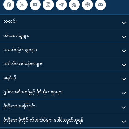
သတင်း
၀န်ဆောင်မှုများ
အပတ်စဉ်ကဏ္ဍများ
အင်္ဂလိပ်သင်ခန်းစာများ
ရေဒီယို
ရုပ်သံအစီအစဉ်နှင့် ဗွီဒီယိုကဏ္ဍများ
ဗွီအိုအေအကြောင်း
ဗွီအိုအေ မိုဘိုင်းလ်အက်ပ်များ ဒေါင်းလုတ်ယူရန်