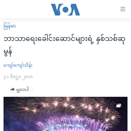
သုံး
ရ
လွယ်ကူ
မြန်မာ
မူလစာမျက်နှာ
စေ
ဘာသာရေးခေါင်းဆောင်များရဲ့ နှစ်သစ်ဆု
မြန်မာ
သည့်
မွန်
ကမ္ဘာ့သတင်းများ
Link
ဗွီဒီယို
နိုင်ငံတကာ
ကျော်ကျော်သိန်း
များ
သတင်းလွတ်လပ်ခွင့်
အမေရိကန်
၃၁ ဒီဇင္ဘာ၊ ၂၀၁၈
ပင်မ
ရပ်ဝန်းတခု လမ်းတခု အလွန်
တရုတ်
အကြောင်းအရာ
မျှဝေပါ
သို့
အင်္ဂလိပ်စာလေ့လာမယ်
အစ္စရေး-ပါလက်စတိုင်း
ကျော်
အပတ်စဉ်ကဏ္ဍများ
အမေရိကန်သုံးအီဒီယံ
ကြည့်
ရေဒီယိုနှင့်ရုပ်သံ အချက်အလက်များ
မကြေးမုံရဲ့ အင်္ဂလိပ်စာ
ရေဒီယို
ရန်
ပင်မ
ရေဒီယို/တီဗွီအစီအစဉ်
ရုပ်ရှင်ထဲက အင်္ဂလိပ်စာ
တီဗွီ