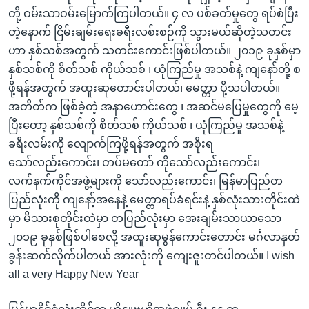
တို့ ဝမ်းသာဝမ်းမြောက်ကြပါတယ်။ ၄ လ ပစ်ခတ်မှုတွေ ရပ်စဲပြီး
တဲ့နောက် ငြိမ်းချမ်းရေးခရီးလစ်းစဉ်ကို သွားမယ်ဆိုတဲ့သတင်း
ဟာ နှစ်သစ်အတွက် သတင်းကောင်းဖြစ်ပါတယ်။ ၂၀၁၉ ခုနှစ်မှာ
နှစ်သစ်ကို စိတ်သစ် ကိုယ်သစ် ၊ ယုံကြည်မှု အသစ်နဲ့ ကျနော်တို့ စ
ဖို့ရန်အတွက် အထူးဆုတောင်းပါတယ်၊ မေတ္တာ ပို့သပါတယ်။
အတိတ်က ဖြစ်ခဲ့တဲ့ အနာဟောင်းတွေ ၊ အဆင်မပြေမှုတွေကို မေ့
ပြီးတော့ နှစ်သစ်ကို စိတ်သစ် ကိုယ်သစ် ၊ ယုံကြည်မှု အသစ်နဲ့
ခရီးလမ်းကို လျောက်ကြဖို့ရန်အတွက် အစိုးရ
သော်လည်းကောင်း၊ တပ်မတော် ကိုသော်လည်းကောင်း၊
လက်နက်ကိုင်အဖွဲ့များကို သော်လည်းကောင်း၊ မြန်မာပြည်တ
ပြည်လုံးကို ကျနော့်အနေနဲ့ မေတ္တာရပ်ခံရင်းနဲ့ နှစ်လုံးသားတိုင်းထဲ
မှာ မိသားစုတိုင်းထဲမှာ တပြည်လုံးမှာ အေးချမ်းသာယာသော
၂၀၁၉ ခုနှစ်ဖြစ်ပါစေလို့ အထူးဆုမွန်ကောင်းတောင်း မင်္ဂလာနှတ်
ခွန်းဆက်လိုက်ပါတယ် အားလုံးကို ကျေးဇူးတင်ပါတယ်။ I wish
all a very Happy New Year