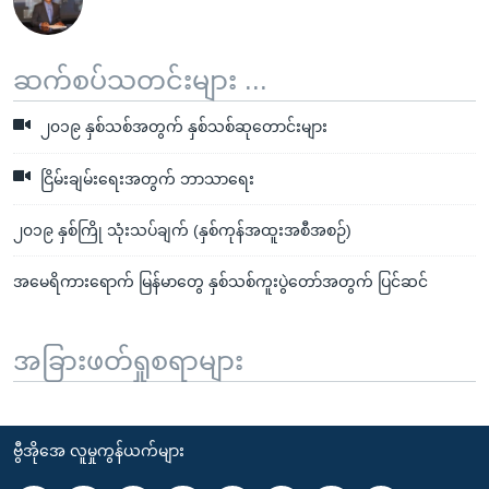
ဆက်စပ်သတင်းများ ...
၂၀၁၉ နှစ်သစ်အတွက် နှစ်သစ်ဆုတောင်းများ
ငြိမ်းချမ်းရေးအတွက် ဘာသာရေး
၂၀၁၉ နှစ်ကြို သုံးသပ်ချက် (နှစ်ကုန်အထူးအစီအစဉ်)
အမေရိကားရောက် မြန်မာတွေ နှစ်သစ်ကူးပွဲတော်အတွက် ပြင်ဆင်
အခြားဖတ်ရှုစရာများ
ဗွီအိုအေ လူမှုကွန်ယက်များ