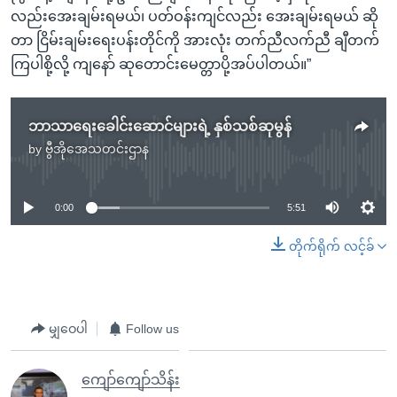
လည်းအေးချမ်းရမယ်၊ ပတ်ဝန်းကျင်လည်း အေးချမ်းရမယ် ဆို
တာ ငြိမ်းချမ်းရေးပန်းတိုင်ကို အားလုံး တက်ညီလက်ညီ ချီတက်
ကြပါစို့လို့ ကျနော် ဆုတောင်းမေတ္တာပို့အပ်ပါတယ်။”
ဘာသာရေးခေါင်းဆောင်များရဲ့ နှစ်သစ်ဆုမွန်
by
ဗွီအိုအေသတင်းဌာန
No media source currently available
0:00
5:51
တိုက်ရိုက် လင့်ခ်
မျှဝေပါ
Follow us
ကျော်ကျော်သိန်း