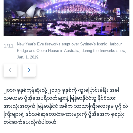
အ
သုတပဒေသာ အင်္ဂလိပ်စာ
ညွန်း
Learning English
စာမျက်နှာ
သို့
ဗွီအိုအေ လူမှုကွန်ယက်များ
ကျော်
ကြည့်
New Year's Eve fireworks erupt over Sydney's iconic Harbour
1/11
ရန်
Bridge and Opera House in Australia, during the fireworks show,
ဘာသာစကားများ
Jan. 1, 2019.
ရှာဖွေ
ရန်
Previous
Next
နေရာ
slide
slide
သို့
ကျော်
၂၀၁၈ ခုနှစ်ကုန်ဆုံးလို့ ၂၀၁၉ ခုနှစ်ကို ကူးပြောင်းခါနီး အခါ
ရန်
သမယမှာ ဗွီအိုအေပရိသတ်များနဲ့ မြန်မာနိုင်ငံသူ နိုင်ငံသား
အားလုံးအတွက် မြန်မာနိုင်ငံ အဓိက ဘာသာကြီးလေးခုမှ ပုဂ္ဂိုလ်
ကြီးများရဲ့ နှစ်သစ်ဆုတောင်းစကားများကို ဗွီအိုအေက စုစည်း
တင်ဆက်ပေးလိုက်ပါတယ်။