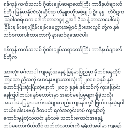
ရန်ကုန် ကက်သလစ် ဂိုဏ်းချုပ်ဆရာတော်ကြီး ကာဒီနယ်ချားလ်
စ်ဘို ၊ မြန်မာနိုင်ငံလုံးဆိုင်ရာ ဟိန္ဒူဗဟိုအဖွဲ့ချုပ် ဦး နန္ဒ ၊ တိပိဋက
သြဝါဒစရိယက ဒေါက်တာဘဒ္ဒန ္တအင်္ဂ ိသ နဲ့ ဘာသာပေါင်းစုံ
ငြိမ်းချမ်းရေး(ငြိမ်းချမ်းမေတ္တာ)အဖွဲ့ဝင် ဦးအေးလွင် တို့က နှစ်
သစ်စကားပါးထားတာကို နားဆင်ရအောင်ပါ။
ရန်ကုန် ကက်သလစ် ဂိုဏ်းချုပ်ဆရာတော်ကြီး ကာဒီနယ်ချားလ်
စ်ဘိုက
အားလုံး မင်္ဂလာပါ ကျနော့်အနေနဲ့ မြန်မာပြည်မှာ မှီတင်းနေထိုင်
ကြသော ညီအကို မောင်နှမများအားလုံးကို ၂၀၁၈ ခုနှစ် နှစ်
ဟောင်းပြီးဆုံးပြီးတဲ့နောက် ၂၀၁၉ ခုနှစ် နှစ်သစ်ကို ကူးပြောင်း
နေကြပါတယ်။ နှစ်ဟောင်းမှာ အဆင်မပြေမှုများ ရှိခဲ့သလို၊
အဆင်မပြေမှုအခက်အခဲများလည်း ကျနော်တု့ိ ဖြတ်သန်းခဲ့ရပါ
တယ်။ ဒါပေမယ့် ဒီတပတ် ရက်အတွင်းမှာပဲ ကျနော်တို့
ကောင်းမွန်တဲ့သတင်း နှစ်သစ် သတင်းကောင်းအနေနဲ့
တပ်မတော်ကိုယ်တိုင် ထုတ်တဲ့သတင်းကို ရရှိတဲ့အခါမှာ ကျနော်