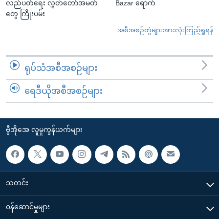
လည်ပတ်ရေး လွှတ်တော်အမတ်
Bazar ရောက်
တွေ ကြိုးပမ်း
အစီအစဉ်တွဲများအားလုံးကြည့်ရှုရန်
ရုပ်သံအစီအစဉ်များ
ရေဒီယိုအစီအစဉ်များ
ဗွီအိုအေ လူမှုကွန်ယက်များ
သတင်း
၀န်ဆောင်မှုများ