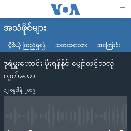
သုံး
ရ
လွယ်ကူ
အသံဖိုင်များ
မူလစာမျက်နှာ
စေ
မြန်မာ
ဗွီဒီယို ကြည့်ရှုရန်
သတင်းစာသား
အကြောင်း
သည့်
ကမ္ဘာ့သတင်းများ
Link
ဒုရဲမှူးဟောင်း မိုးရန်နိုင် မျှော်လင့်သလို
ဗွီဒီယို
နိုင်ငံတကာ
များ
သတင်းလွတ်လပ်ခွင့်
အမေရိကန်
လွတ်မလာ
ပင်မ
ရပ်ဝန်းတခု လမ်းတခု အလွန်
တရုတ်
အကြောင်းအရာ
၀၂ ဇန္နဝါရီ၊ ၂၀၁၉
သို့
အင်္ဂလိပ်စာလေ့လာမယ်
အစ္စရေး-ပါလက်စတိုင်း
ကျော်
အပတ်စဉ်ကဏ္ဍများ
အမေရိကန်သုံးအီဒီယံ
ကြည့်
ရေဒီယိုနှင့်ရုပ်သံ အချက်အလက်များ
မကြေးမုံရဲ့ အင်္ဂလိပ်စာ
ရေဒီယို
ရန်
No media source currently available
ပင်မ
ရေဒီယို/တီဗွီအစီအစဉ်
ရုပ်ရှင်ထဲက အင်္ဂလိပ်စာ
တီဗွီ