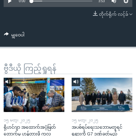
အ
0:00
3:53
သုတပဒေသာ အင်္ဂလိပ်စာ
ညွန်း
Learning English
တိုက်ရိုက် လင့်ခ်
စာမျက်နှာ
သို့
ဗွီအိုအေ လူမှုကွန်ယက်များ
ကျော်
မျှဝေပါ
ကြည့်
ရန်
ဘာသာစကားများ
ရှာဖွေ
ဗွီဒီယို ကြည့်ရှုရန်
ရန်
နေရာ
သို့
ကျော်
ရန်
၁၅ မတ္၊ ၂၀၂၅
၁၅ မတ္၊ ၂၀၂၅
ရိုဟင်ဂျာ အထောက်အပံ့ဖြတ်
အပစ်ရပ်ရေးသဘောမတူရင်
တောက်မှု ဟန့်တားဖို့ ကုလ
ရုရှားကို G7 ဒဏ်ခတ်မည်