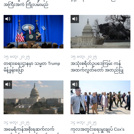
အကြီးအကဲ ကြိုးပမ်းမည်
၁၅ မတ္၊ ၂၀၂၅
၁၅ မတ္၊ ၂၀၂၅
တရားရေးဌာနမှာ သမ္မတ Trump
အသုံးစရိတ်ဥပဒေကြမ်း ကန်
မိန့်ခွန်းပြော
အထက်လွှတ်တော် အတည်ပြု
၁၄ မတ္၊ ၂၀၂၅
၁၄ မတ္၊ ၂၀၂၅
အမေရိကန်အစိုးရဆက်လက်
ကုလအတွင်းရေးမှူးချုပ် Cox's