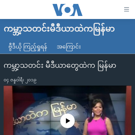
သုံး
ရ
လွယ်ကူ
ကမ္ဘာ့သတင်းမီဒီယာထဲကမြန်မာ
မူလစာမျက်နှာ
စေ
မြန်မာ
ဗွီဒီယို ကြည့်ရှုရန်
အကြောင်း
သည့်
ကမ္ဘာ့သတင်းများ
Link
ကမ္ဘာ့သတင်း မီဒီယာတွေထဲက မြန်မာ
ဗွီဒီယို
နိုင်ငံတကာ
များ
သတင်းလွတ်လပ်ခွင့်
အမေရိကန်
ပင်မ
၀၄ ဇန္နဝါရီ၊ ၂၀၁၉
ရပ်ဝန်းတခု လမ်းတခု အလွန်
တရုတ်
အကြောင်းအရာ
သို့
အင်္ဂလိပ်စာလေ့လာမယ်
အစ္စရေး-ပါလက်စတိုင်း
ကျော်
အပတ်စဉ်ကဏ္ဍများ
အမေရိကန်သုံးအီဒီယံ
ကြည့်
ရေဒီယိုနှင့်ရုပ်သံ အချက်အလက်များ
မကြေးမုံရဲ့ အင်္ဂလိပ်စာ
ရေဒီယို
ရန်
No media source currently available
ပင်မ
ရေဒီယို/တီဗွီအစီအစဉ်
ရုပ်ရှင်ထဲက အင်္ဂလိပ်စာ
တီဗွီ