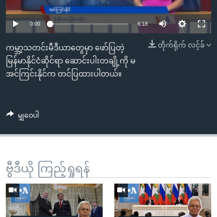
အ
သုတပဒေသာ အင်္ဂလိပ်စာ
ညွန်း
Learning English
0:00
6:18
စာမျက်နှာ
သို့
ဗွီအိုအေ လူမှုကွန်ယက်များ
တိုက်ရိုက် လင့်ခ်
ကမ္ဘာ့သတင်းမီဒီယာတွေမှာ ဖော်ပြတဲ့
ကျော်
မြန်မာနိုင်ငံဆိုင်ရာ ဆောင်းပါးတချို့ကို မ
ကြည့်
အင်ကြင်းနိုင်က တင်ပြထားပါတယ်။
ရန်
ဘာသာစကားများ
ရှာဖွေ
ရန်
မျှဝေပါ
နေရာ
သို့
ကျော်
ရန်
ဗွီဒီယို ကြည့်ရှုရန်