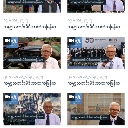
၁၄ မတ္၊ ၂၀၂၅
၀၇ မတ္၊ ၂၀၂၅
ကမ္ဘာ့သတင်းမီဒီယာထဲကမြန်မာ
ကမ္ဘာ့သတင်းမီဒီယာထဲကမြန်မာ
၂၈ ေဖေဖာ္၀ါရီ၊ ၂၀၂၅
၂၁ ေဖေဖာ္၀ါရီ၊ ၂၀၂၅
ကမ္ဘာ့သတင်းမီဒီယာထဲကမြန်မာ
ကမ္ဘာ့သတင်းမီဒီယာထဲကမြန်မာ