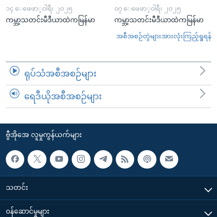
၁၄ ေဖေဖာ္၀ါရီ၊ ၂၀၂၅
၀၇ ေဖေဖာ္၀ါရီ၊ ၂၀၂၅
ကမ္ဘာ့သတင်းမီဒီယာထဲကမြန်မာ
ကမ္ဘာ့သတင်းမီဒီယာထဲကမြန်မာ
အစီအစဉ်တွဲများအားလုံးကြည့်ရှုရန်
ရုပ်သံအစီအစဉ်များ
ရေဒီယိုအစီအစဉ်များ
ဗွီအိုအေ လူမှုကွန်ယက်များ
သတင်း
၀န်ဆောင်မှုများ