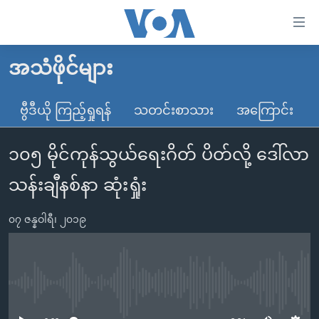
သုံး
ရ
လွယ်ကူ
အသံဖိုင်များ
မူလစာမျက်နှာ
စေ
မြန်မာ
ဗွီဒီယို ကြည့်ရှုရန်
သတင်းစာသား
အကြောင်း
သည့်
ကမ္ဘာ့သတင်းများ
Link
၁၀၅ မိုင်ကုန်သွယ်ရေးဂိတ် ပိတ်လို့ ဒေါ်လာ
ဗွီဒီယို
နိုင်ငံတကာ
များ
သတင်းလွတ်လပ်ခွင့်
အမေရိကန်
သန်းချီနစ်နာ ဆုံးရှုံး
ပင်မ
ရပ်ဝန်းတခု လမ်းတခု အလွန်
တရုတ်
အကြောင်းအရာ
၀၇ ဇန္နဝါရီ၊ ၂၀၁၉
သို့
အင်္ဂလိပ်စာလေ့လာမယ်
အစ္စရေး-ပါလက်စတိုင်း
ကျော်
အပတ်စဉ်ကဏ္ဍများ
အမေရိကန်သုံးအီဒီယံ
ကြည့်
ရေဒီယိုနှင့်ရုပ်သံ အချက်အလက်များ
မကြေးမုံရဲ့ အင်္ဂလိပ်စာ
ရေဒီယို
ရန်
No media source currently available
ပင်မ
ရေဒီယို/တီဗွီအစီအစဉ်
ရုပ်ရှင်ထဲက အင်္ဂလိပ်စာ
တီဗွီ