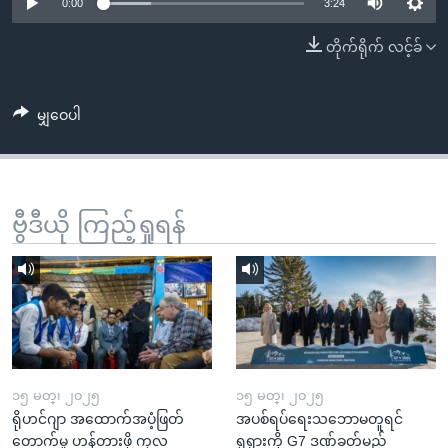
အ
0:00
3:24
သုတပဒေသာ အင်္ဂလိပ်စာ
ညွန်း
Learning English
တိုက်ရိုက် လင့်ခ်
စာမျက်နှာ
သို့
ဗွီအိုအေ လူမှုကွန်ယက်များ
ကျော်
မျှဝေပါ
ကြည့်
ရန်
ဘာသာစကားများ
ရှာဖွေ
ဗွီဒီယို ကြည့်ရှုရန်
ရန်
နေရာ
သို့
ကျော်
ရန်
၁၅ မတ္၊ ၂၀၂၅
၁၅ မတ္၊ ၂၀၂၅
ရိုဟင်ဂျာ အထောက်အပံ့ဖြတ်
အပစ်ရပ်ရေးသဘောမတူရင်
တောက်မှု ဟန့်တားဖို့ ကုလ
ရုရှားကို G7 ဒဏ်ခတ်မည်