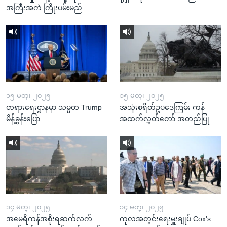
အကြီးအကဲ ကြိုးပမ်းမည်
၁၅ မတ္၊ ၂၀၂၅
၁၅ မတ္၊ ၂၀၂၅
တရားရေးဌာနမှာ သမ္မတ Trump
အသုံးစရိတ်ဥပဒေကြမ်း ကန်
မိန့်ခွန်းပြော
အထက်လွှတ်တော် အတည်ပြု
၁၄ မတ္၊ ၂၀၂၅
၁၄ မတ္၊ ၂၀၂၅
အမေရိကန်အစိုးရဆက်လက်
ကုလအတွင်းရေးမှူးချုပ် Cox's