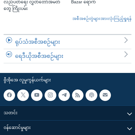
လည်ပတ်ရေး လွှတ်တော်အမတ်
Bazar ရောက်
တွေ ကြိုးပမ်း
အစီအစဉ်တွဲများအားလုံးကြည့်ရှုရန်
ရုပ်သံအစီအစဉ်များ
ရေဒီယိုအစီအစဉ်များ
ဗွီအိုအေ လူမှုကွန်ယက်များ
သတင်း
၀န်ဆောင်မှုများ