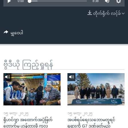
အ
0:00
8:38
သုတပဒေသာ အင်္ဂလိပ်စာ
ညွန်း
Learning English
တိုက်ရိုက် လင့်ခ်
စာမျက်နှာ
သို့
ဗွီအိုအေ လူမှုကွန်ယက်များ
ကျော်
မျှဝေပါ
ကြည့်
ရန်
ဘာသာစကားများ
ရှာဖွေ
ဗွီဒီယို ကြည့်ရှုရန်
ရန်
နေရာ
သို့
ကျော်
ရန်
၁၅ မတ္၊ ၂၀၂၅
၁၅ မတ္၊ ၂၀၂၅
ရိုဟင်ဂျာ အထောက်အပံ့ဖြတ်
အပစ်ရပ်ရေးသဘောမတူရင်
တောက်မှု ဟန့်တားဖို့ ကုလ
ရုရှားကို G7 ဒဏ်ခတ်မည်