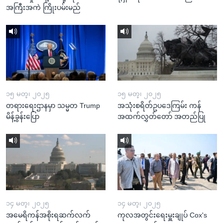
အကြီးအကဲ ကြိုးပမ်းမည်
၁၅ မတ္၊ ၂၀၂၅
၁၅ မတ္၊ ၂၀၂၅
တရားရေးဌာနမှာ သမ္မတ Trump
အသုံးစရိတ်ဥပဒေကြမ်း ကန်
မိန့်ခွန်းပြော
အထက်လွှတ်တော် အတည်ပြု
၁၄ မတ္၊ ၂၀၂၅
၁၄ မတ္၊ ၂၀၂၅
အမေရိကန်အစိုးရဆက်လက်
ကုလအတွင်းရေးမှူးချုပ် Cox's