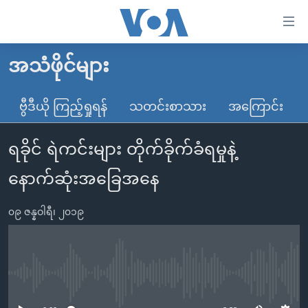
သုံး
ရ
လွယ်ကူ
အသံဖိုင်များ
မူလစာမျက်နှာ
စေ
မြန်မာ
ဗွီဒီယို ကြည့်ရှုရန်
သတင်းစာသား
အကြောင်း
သည့်
ကမ္ဘာ့သတင်းများ
Link
ရခိုင် ရဲကင်းများ တိုက်ခိုက်ခံရမှုနဲ့
ဗွီဒီယို
နိုင်ငံတကာ
များ
သတင်းလွတ်လပ်ခွင့်
အမေရိကန်
နောက်ဆုံးအခြေအနေ
ပင်မ
ရပ်ဝန်းတခု လမ်းတခု အလွန်
တရုတ်
အကြောင်းအရာ
၀၉ ဇန္နဝါရီ၊ ၂၀၁၉
သို့
အင်္ဂလိပ်စာလေ့လာမယ်
အစ္စရေး-ပါလက်စတိုင်း
ကျော်
အပတ်စဉ်ကဏ္ဍများ
အမေရိကန်သုံးအီဒီယံ
ကြည့်
ရေဒီယိုနှင့်ရုပ်သံ အချက်အလက်များ
မကြေးမုံရဲ့ အင်္ဂလိပ်စာ
ရေဒီယို
ရန်
No media source currently available
ပင်မ
ရေဒီယို/တီဗွီအစီအစဉ်
ရုပ်ရှင်ထဲက အင်္ဂလိပ်စာ
တီဗွီ