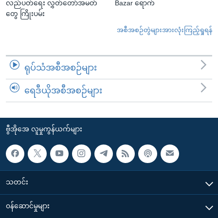
လည်ပတ်ရေး လွှတ်တော်အမတ်
Bazar ရောက်
တွေ ကြိုးပမ်း
အစီအစဉ်တွဲများအားလုံးကြည့်ရှုရန်
ရုပ်သံအစီအစဉ်များ
ရေဒီယိုအစီအစဉ်များ
ဗွီအိုအေ လူမှုကွန်ယက်များ
သတင်း
၀န်ဆောင်မှုများ