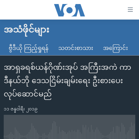
သုံး
ရ
လွယ်ကူ
အသံဖိုင်များ
မူလစာမျက်နှာ
စေ
မြန်မာ
ဗွီဒီယို ကြည့်ရှုရန်
သတင်းစာသား
အကြောင်း
သည့်
ကမ္ဘာ့သတင်းများ
Link
အာရှခရစ်ယန်ဂိုဏ်းအုပ် အကြီးအကဲ ကာ
ဗွီဒီယို
နိုင်ငံတကာ
များ
သတင်းလွတ်လပ်ခွင့်
အမေရိကန်
ဒီနယ်ဘို ဒေသငြိမ်းချမ်းရေး ဦးစားပေး
ပင်မ
ရပ်ဝန်းတခု လမ်းတခု အလွန်
တရုတ်
အကြောင်းအရာ
လုပ်ဆောင်မည်
သို့
အင်္ဂလိပ်စာလေ့လာမယ်
အစ္စရေး-ပါလက်စတိုင်း
ကျော်
၁၁ ဇန္နဝါရီ၊ ၂၀၁၉
အပတ်စဉ်ကဏ္ဍများ
အမေရိကန်သုံးအီဒီယံ
ကြည့်
ရေဒီယိုနှင့်ရုပ်သံ အချက်အလက်များ
မကြေးမုံရဲ့ အင်္ဂလိပ်စာ
ရေဒီယို
ရန်
ပင်မ
ရေဒီယို/တီဗွီအစီအစဉ်
ရုပ်ရှင်ထဲက အင်္ဂလိပ်စာ
တီဗွီ