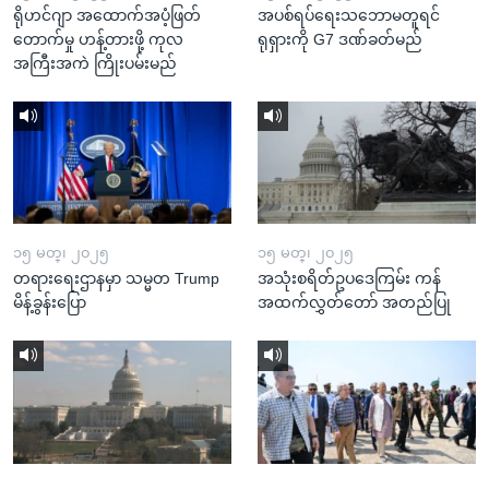
ရိုဟင်ဂျာ အထောက်အပံ့ဖြတ်
အပစ်ရပ်ရေးသဘောမတူရင်
တောက်မှု ဟန့်တားဖို့ ကုလ
ရုရှားကို G7 ဒဏ်ခတ်မည်
အကြီးအကဲ ကြိုးပမ်းမည်
၁၅ မတ္၊ ၂၀၂၅
၁၅ မတ္၊ ၂၀၂၅
တရားရေးဌာနမှာ သမ္မတ Trump
အသုံးစရိတ်ဥပဒေကြမ်း ကန်
မိန့်ခွန်းပြော
အထက်လွှတ်တော် အတည်ပြု