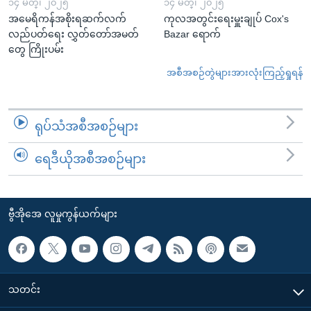
၁၄ မတ္၊ ၂၀၂၅
၁၄ မတ္၊ ၂၀၂၅
အမေရိကန်အစိုးရဆက်လက်
ကုလအတွင်းရေးမှူးချုပ် Cox's
လည်ပတ်ရေး လွှတ်တော်အမတ်
Bazar ရောက်
တွေ ကြိုးပမ်း
အစီအစဉ်တွဲများအားလုံးကြည့်ရှုရန်
ရုပ်သံအစီအစဉ်များ
ရေဒီယိုအစီအစဉ်များ
ဗွီအိုအေ လူမှုကွန်ယက်များ
သတင်း