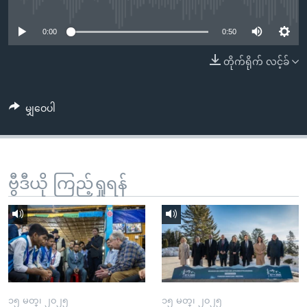
No media source currently available
အ
သုတပဒေသာ အင်္ဂလိပ်စာ
ညွန်း
Learning English
0:00
0:50
စာမျက်နှာ
သို့
ဗွီအိုအေ လူမှုကွန်ယက်များ
တိုက်ရိုက် လင့်ခ်
ကျော်
ကြည့်
မျှဝေပါ
ရန်
ဘာသာစကားများ
ရှာဖွေ
ရန်
နေရာ
ဗွီဒီယို ကြည့်ရှုရန်
သို့
ကျော်
ရန်
၁၅ မတ္၊ ၂၀၂၅
၁၅ မတ္၊ ၂၀၂၅