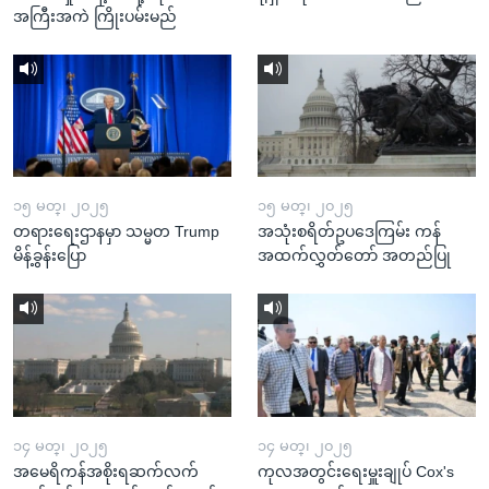
အကြီးအကဲ ကြိုးပမ်းမည်
၁၅ မတ္၊ ၂၀၂၅
၁၅ မတ္၊ ၂၀၂၅
တရားရေးဌာနမှာ သမ္မတ Trump
အသုံးစရိတ်ဥပဒေကြမ်း ကန်
မိန့်ခွန်းပြော
အထက်လွှတ်တော် အတည်ပြု
၁၄ မတ္၊ ၂၀၂၅
၁၄ မတ္၊ ၂၀၂၅
အမေရိကန်အစိုးရဆက်လက်
ကုလအတွင်းရေးမှူးချုပ် Cox's