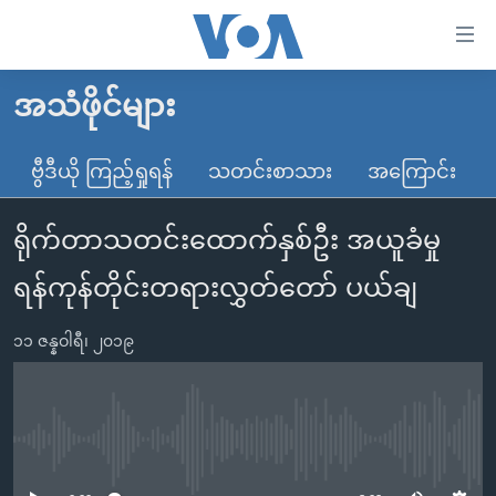
သုံး
ရ
လွယ်ကူ
အသံဖိုင်များ
မူလစာမျက်နှာ
စေ
မြန်မာ
ဗွီဒီယို ကြည့်ရှုရန်
သတင်းစာသား
အကြောင်း
သည့်
ကမ္ဘာ့သတင်းများ
Link
ရိုက်တာသတင်းထောက်နှစ်ဦး အယူခံမှု
ဗွီဒီယို
နိုင်ငံတကာ
များ
သတင်းလွတ်လပ်ခွင့်
အမေရိကန်
ရန်ကုန်တိုင်းတရားလွှတ်တော် ပယ်ချ
ပင်မ
ရပ်ဝန်းတခု လမ်းတခု အလွန်
တရုတ်
အကြောင်းအရာ
၁၁ ဇန္နဝါရီ၊ ၂၀၁၉
သို့
အင်္ဂလိပ်စာလေ့လာမယ်
အစ္စရေး-ပါလက်စတိုင်း
ကျော်
အပတ်စဉ်ကဏ္ဍများ
အမေရိကန်သုံးအီဒီယံ
ကြည့်
ရေဒီယိုနှင့်ရုပ်သံ အချက်အလက်များ
မကြေးမုံရဲ့ အင်္ဂလိပ်စာ
ရေဒီယို
ရန်
No media source currently available
ပင်မ
ရေဒီယို/တီဗွီအစီအစဉ်
ရုပ်ရှင်ထဲက အင်္ဂလိပ်စာ
တီဗွီ