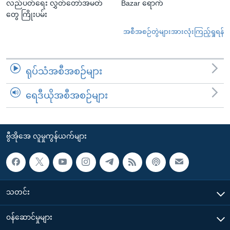
လည်ပတ်ရေး လွှတ်တော်အမတ်
Bazar ရောက်
တွေ ကြိုးပမ်း
အစီအစဉ်တွဲများအားလုံးကြည့်ရှုရန်
ရုပ်သံအစီအစဉ်များ
ရေဒီယိုအစီအစဉ်များ
ဗွီအိုအေ လူမှုကွန်ယက်များ
သတင်း
၀န်ဆောင်မှုများ