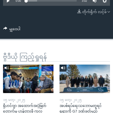
အ
0:00
3:02
သုတပဒေသာ အင်္ဂလိပ်စာ
ညွန်း
Learning English
တိုက်ရိုက် လင့်ခ်
စာမျက်နှာ
သို့
ဗွီအိုအေ လူမှုကွန်ယက်များ
ကျော်
မျှဝေပါ
ကြည့်
ရန်
ဘာသာစကားများ
ရှာဖွေ
ဗွီဒီယို ကြည့်ရှုရန်
ရန်
နေရာ
သို့
ကျော်
ရန်
၁၅ မတ္၊ ၂၀၂၅
၁၅ မတ္၊ ၂၀၂၅
ရိုဟင်ဂျာ အထောက်အပံ့ဖြတ်
အပစ်ရပ်ရေးသဘောမတူရင်
တောက်မှု ဟန့်တားဖို့ ကုလ
ရုရှားကို G7 ဒဏ်ခတ်မည်