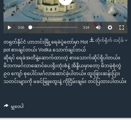
အ
သုတပဒေသာ အင်္ဂလိပ်စာ
ညွန်း
Learning English
စာမျက်နှာ
သို့
ဗွီအိုအေ လူမှုကွန်ယက်များ
0:00
3:24
ကျော်
တိုက်ရိုက် လင့်ခ်
ကြည့်
တရုတ်နိုင်ငံ ဟာဘင်းမြို့ရေခဲပွဲတော်မှာ Hot
ရန်
pot စားချင်တယ်၊ Vodka သောက်ချင်တယ်
ဘာသာစကားများ
ရှာဖွေ
ဆိုရင် ရေခဲအတိနဲ့ဆောက်ထားတဲ့ စားသောက်ဆိုင်ရှိပါတယ်။
ရန်
မိဘကမင်္ဂလာဆောင်ပေးရိုးထုံးစံနဲ့ အိန္ဒိယမှာတော့ မိဘမဲ့စုံတွဲ
နေရာ
၉၀ ကျော် စုပေါင်းမင်္ဂလာဆောင်ခဲ့ပါတယ်။ ထူးခြားဆန်းပြား
သို့
သတင်းများကို မခင်ဖြူထွေးနဲ့ ကိုငြိမ်းချမ်း တင်ပြထားပါတယ်။
ကျော်
ရန်
မျှဝေပါ