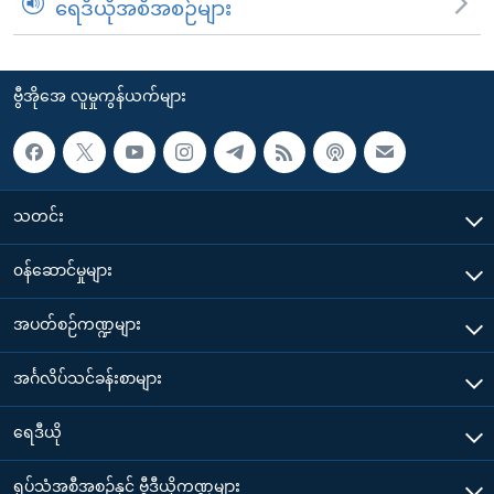
ရေဒီယိုအစီအစဉ်များ
ဗွီအိုအေ လူမှုကွန်ယက်များ
သတင်း
၀န်ဆောင်မှုများ
အပတ်စဉ်ကဏ္ဍများ
အင်္ဂလိပ်သင်ခန်းစာများ
ရေဒီယို
ရုပ်သံအစီအစဉ်နှင့် ဗွီဒီယိုကဏ္ဍများ