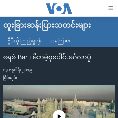
သုံး
ရ
လွယ်ကူ
ထူးခြားဆန်းပြားသတင်းများ
မူလစာမျက်နှာ
စေ
မြန်မာ
ဗွီဒီယို ကြည့်ရှုရန်
အကြောင်း
သည့်
ကမ္ဘာ့သတင်းများ
Link
ရေခဲ Bar ၊ မိဘမဲ့စုပေါင်းမင်္ဂလာပွဲ
ဗွီဒီယို
နိုင်ငံတကာ
များ
သတင်းလွတ်လပ်ခွင့်
အမေရိကန်
ပင်မ
၁၃ ဇန္နဝါရီ၊ ၂၀၁၉
ရပ်ဝန်းတခု လမ်းတခု အလွန်
တရုတ်
အကြောင်းအရာ
ငြိမ်းချမ်း
သို့
အင်္ဂလိပ်စာလေ့လာမယ်
အစ္စရေး-ပါလက်စတိုင်း
ကျော်
အပတ်စဉ်ကဏ္ဍများ
အမေရိကန်သုံးအီဒီယံ
ကြည့်
ရေဒီယိုနှင့်ရုပ်သံ အချက်အလက်များ
မကြေးမုံရဲ့ အင်္ဂလိပ်စာ
ရေဒီယို
ရန်
ပင်မ
ရေဒီယို/တီဗွီအစီအစဉ်
ရုပ်ရှင်ထဲက အင်္ဂလိပ်စာ
တီဗွီ
No media source currently available