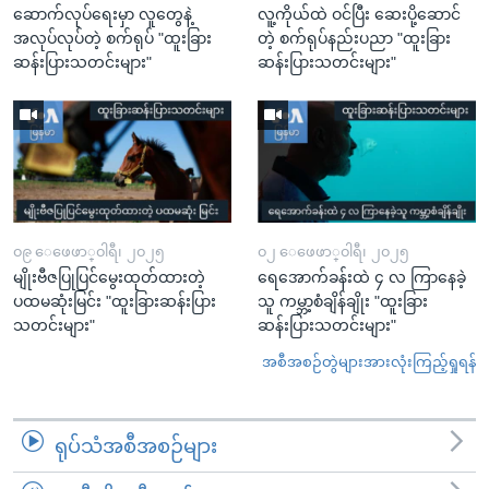
ဆောက်လုပ်ရေးမှာ လူတွေနဲ့
လူ့ကိုယ်ထဲ ဝင်ပြီး ဆေးပို့ဆောင်
အလုပ်လုပ်တဲ့ စက်ရုပ် "ထူးခြား
တဲ့ စက်ရုပ်နည်းပညာ "ထူးခြား
ဆန်းပြားသတင်းများ"
ဆန်းပြားသတင်းများ"
၀၉ ေဖေဖာ္၀ါရီ၊ ၂၀၂၅
၀၂ ေဖေဖာ္၀ါရီ၊ ၂၀၂၅
မျိုးဗီဇပြုပြင်မွေးထုတ်ထားတဲ့
ရေအောက်ခန်းထဲ ၄ လ ကြာနေခဲ့
ပထမဆုံးမြင်း "ထူးခြားဆန်းပြား
သူ ကမ္ဘာ့စံချိန်ချိုး "ထူးခြား
သတင်းများ"
ဆန်းပြားသတင်းများ"
အစီအစဉ်တွဲများအားလုံးကြည့်ရှုရန်
ရုပ်သံအစီအစဉ်များ