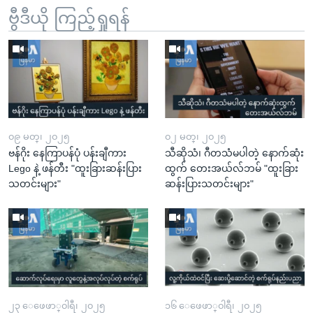
ဗွီဒီယို ကြည့်ရှုရန်
၀၉ မတ္၊ ၂၀၂၅
၀၂ မတ္၊ ၂၀၂၅
ဗန်ဂိုး နေကြာပန်ပုံ ပန်းချီကား
သီဆိုသံ၊ ဂီတသံမပါတဲ့ နောက်ဆုံး
Lego နဲ့ ဖန်တီး "ထူးခြားဆန်းပြား
ထွက် တေးအယ်လ်ဘမ် "ထူးခြား
သတင်းများ"
ဆန်းပြားသတင်းများ"
၂၃ ေဖေဖာ္၀ါရီ၊ ၂၀၂၅
၁၆ ေဖေဖာ္၀ါရီ၊ ၂၀၂၅