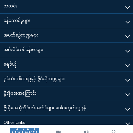
သတင်း
၀န်ဆောင်မှုများ
အပတ်စဉ်ကဏ္ဍများ
အင်္ဂလိပ်သင်ခန်းစာများ
ရေဒီယို
ရုပ်သံအစီအစဉ်နှင့် ဗွီဒီယိုကဏ္ဍများ
ဗွီအိုအေအကြောင်း
ဗွီအိုအေ မိုဘိုင်းလ်အက်ပ်များ ဒေါင်းလုတ်ယူရန်
Other Links
တိုက်ရိုက်