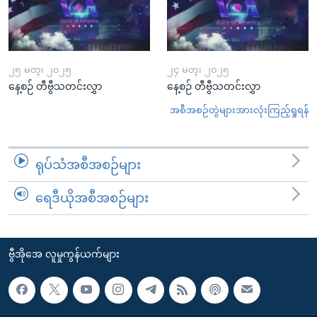
၂၅ မတ္၊ ၂၀၂၅
၂၄ မတ္၊ ၂၀၂၅
နေ့စဉ် တီဗွီသတင်းလွှာ
နေ့စဉ် တီဗွီသတင်းလွှာ
အစီအစဉ်တွဲများအားလုံးကြည့်ရှုရန်
ရုပ်သံအစီအစဉ်များ
ရေဒီယိုအစီအစဉ်များ
ဗွီအိုအေ လူမှုကွန်ယက်များ