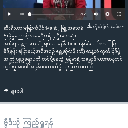
အ
သုတပဒေသာ အင်္ဂလိပ်စာ
ညွန်း
Learning English
0:00
29:29
စာမျက်နှာ
သို့
ဗွီအိုအေ လူမှုကွန်ယက်များ
တိုက်ရိုက် လင့်ခ်
ဆီးရီးယားမြောက်ပိုင်းManbij မြို့အသေခံ
ကျော်
ဗုံးခွဲမှုကြောင့် အမေရိကန် ၄ ဦးသေဆုံး၊
ကြည့်
အစိုးရယန္တရားတချို့ ရပ်ထားချိန် Trump နိုင်ငံတော်အခြေပြ
ရန်
မိန့်ခွန်း ပြောမယ့်အစီအစဉ် ရွှေ့ဆိုင်းဖို့ (သို့) စာနဲ့ဘဲ ထုတ်ပြန်ဖို့
ဘာသာစကားများ
ရှာဖွေ
အကြံပြု၊ဥရောပကို တင်ပို့နေတဲ့ မြန်မာနဲ့ ကမ္ဘောဒီးယားဆန်တင်
ရန်
သွင်းမှုအပေါ် အခွန်စကောက်ဖို့ ဆုံးဖြတ် စသည်
နေရာ
သို့
ကျော်
မျှဝေပါ
ရန်
ဗွီဒီယို ကြည့်ရှုရန်