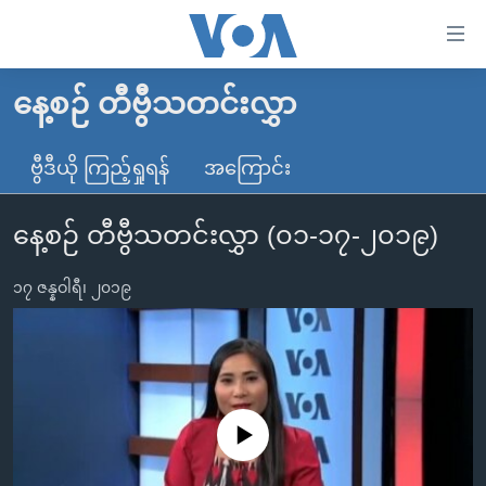
သုံး
ရ
လွယ်ကူ
နေ့စဉ် တီဗွီသတင်းလွှာ
မူလစာမျက်နှာ
စေ
မြန်မာ
ဗွီဒီယို ကြည့်ရှုရန်
အကြောင်း
သည့်
ကမ္ဘာ့သတင်းများ
Link
နေ့စဉ် တီဗွီသတင်းလွှာ (၀၁-၁၇-၂၀၁၉)
ဗွီဒီယို
နိုင်ငံတကာ
များ
သတင်းလွတ်လပ်ခွင့်
အမေရိကန်
ပင်မ
၁၇ ဇန္နဝါရီ၊ ၂၀၁၉
ရပ်ဝန်းတခု လမ်းတခု အလွန်
တရုတ်
အကြောင်းအရာ
သို့
အင်္ဂလိပ်စာလေ့လာမယ်
အစ္စရေး-ပါလက်စတိုင်း
ကျော်
အပတ်စဉ်ကဏ္ဍများ
အမေရိကန်သုံးအီဒီယံ
ကြည့်
ရေဒီယိုနှင့်ရုပ်သံ အချက်အလက်များ
မကြေးမုံရဲ့ အင်္ဂလိပ်စာ
ရေဒီယို
ရန်
No media source currently available
ပင်မ
ရေဒီယို/တီဗွီအစီအစဉ်
ရုပ်ရှင်ထဲက အင်္ဂလိပ်စာ
တီဗွီ