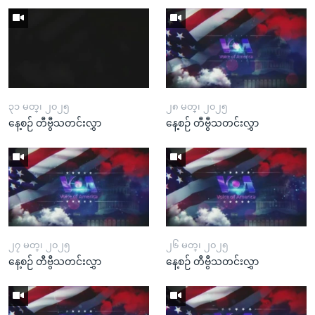
၃၁ မတ္၊ ၂၀၂၅
၂၈ မတ္၊ ၂၀၂၅
နေ့စဉ် တီဗွီသတင်းလွှာ
နေ့စဉ် တီဗွီသတင်းလွှာ
၂၇ မတ္၊ ၂၀၂၅
၂၆ မတ္၊ ၂၀၂၅
နေ့စဉ် တီဗွီသတင်းလွှာ
နေ့စဉ် တီဗွီသတင်းလွှာ