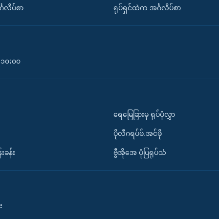
်္ဂလိပ်စာ
ရုပ်ရှင်ထဲက အင်္ဂလိပ်စာ
၀-၁၀း၀၀
ရေမြေခြားမှ ရုပ်ပုံလွှာ
ပိုလီဂရပ်ဖ်.အင်ဖို
်းခန်း
ဗွီအိုအေ ပုံပြရုပ်သံ
း