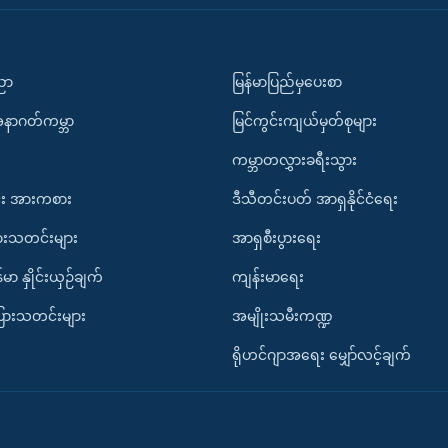
ပညာ
မြန်မာပြည်မှပေးစာ
အနာဂတ်ကမ္ဘာ
မြင်ကွင်းကျယ်မှတ်စုများ
ကမ္ဘာတလွှားခရီးသွား
း အားကစား
ဒီသီတင်းပတ် အာရှနိုင်ငံရေး
ားသတင်းများ
အာရှစီးပွားရေး
်မာ နှိုင်းယှဉ်ချက်
ကျန်းမာရေး
ပြားသတင်းများ
အမျိုးသမီးကဏ္ဍ
ရိုဟင်ဂျာအရေး မျှော်လင့်ချက်