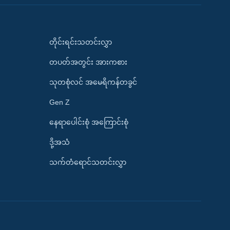
တိုင်းရင်းသတင်းလွှာ
တပတ်အတွင်း အားကစား
သုတစုံလင် အမေရိကန်တခွင်
Gen Z
နေရာပေါင်းစုံ အကြောင်းစုံ
ဒို့အသံ
သက်တံရောင်သတင်းလွှာ