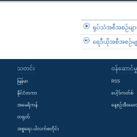
သုတပဒေသာ အင်္ဂလိပ်စာ
အ
ညွန်း
စာမျက်နှာ
သို့
ရုပ်သံအစီအစဉ်မျာ
ကျော်
ရေဒီယိုအစီအစဉ်မျ
ကြည့်
ရန်
ရှာဖွေ
ရန်
သတင်း
၀န်ဆောင်မှ
နေရာ
မြန်မာ
RSS
သို့
ကျော်
နိုင်ငံတကာ
ပေါ့ဒ်ကတ်စ်
ရန်
အမေရိကန်
နေ့စဉ်အီးမေ
တရုတ်
အစ္စရေး-ပါလက်စတိုင်း