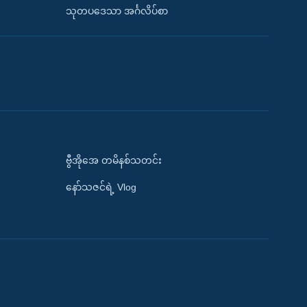
သုတပဒေသာ အင်္ဂလိပ်စာ
ဗွီအိုအေ တမိနစ်သတင်း
နော်သဇင်ရဲ့ Vlog