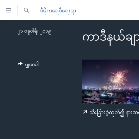
သုံး
ဒီမိုကရေစီရေးရာ
ရ
ရှာဖွေ
လွယ်ကူ
မူလစာမျက်နှာ
၂၁ ဇန္နဝါရီ၊ ၂၀၁၉
ရ
ကာဒီနယ်ချားလ
စေ
မြန်မာ
လာ
သည့်
ဒ်
ကမ္ဘာ့သတင်းများ
Link
ဗွီဒီယို
နိုင်ငံတကာ
မျှဝေပါ
များ
သတင်းလွတ်လပ်ခွင့်
အမေရိကန်
ပင်မ
ရပ်ဝန်းတခု လမ်းတခု အလွန်
တရုတ်
အကြောင်းအရာ
အင်္ဂလိပ်စာလေ့လာမယ်
အစ္စရေး-ပါလက်စတိုင်း
သို့
အပတ်စဉ်ကဏ္ဍများ
အမေရိကန်သုံးအီဒီယံ
ကျော်
သီးခြားခွဲထုတ်၍ နားဆင
ကြည့်
ရေဒီယိုနှင့်ရုပ်သံ အချက်အလက်များ
မကြေးမုံရဲ့ အင်္ဂလိပ်စာ
ရေဒီယို
ရန်
ရေဒီယို/တီဗွီအစီအစဉ်
ရုပ်ရှင်ထဲက အင်္ဂလိပ်စာ
တီဗွီ
ပင်မ