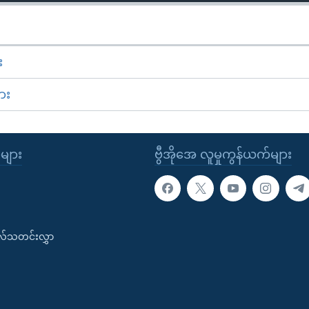
း
ား
ုများ
ဗွီအိုအေ လူမှုကွန်ယက်များ
းလ်သတင်းလွှာ