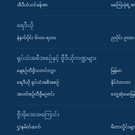
အီဒီယံသင်ခန်းစာ
မကြေးမုံရဲ့အင
ရေဒီယို
နံနက်ပိုင်း ၆း၀၀-ရး၀၀
ညပိုင်း ၉း၀
ရုပ်သံအစီအစဉ်နှင့် ဗွီဒီယိုကဏ္ဍများ
နေ့စဉ်တီဗွီသတင်းလွှာ
မြန်မာ
ရေဒီယို ရုပ်သံအစီအစဉ်
နိုင်ငံတကာ
အပတ်စဉ်တီဗွီမဂ္ဂဇင်း
တွေ့ဆုံမေးမြန
ဗွီအိုအေအကြောင်း
ဌာနမိတ်ဆက်
မီတာလှိုင်းမျာ