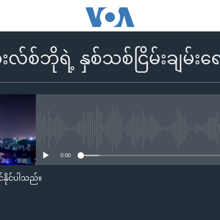
်စ်ဘိုရဲ့ နှစ်သစ်ငြိမ်းချမ်းရ
No media source currently availa
0:00
်နိုင်ပါသည်။