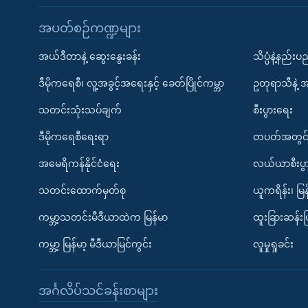
အပတ်စဉ်ကဏ္ဍများ
အယ်ဒီတာနဲ့ ဆွေးနွေးခန်း
သိပ္ပံနဲ့နည်း
ဒီမိုကရေစီ၊ လူ့အခွင့်အရေးနှင့် ခေတ်ပြိုင်ကမ္ဘာ
ဥတုရာသီနဲ့ 
သတင်းသုံးသပ်ချက်
စီးပွားရေး
ဒီမိုကရေစီရေးရာ
တပတ်အတွင်
အမေရိကန်နိုင်ငံရေး
လယ်ယာစီးပွ
သတင်းထောက်မှတ်စု
ယူကရိန်း၊ မြန
ကမ္ဘာ့သတင်းမီဒီယာထဲက မြန်မာ
ထူးခြားဆန်း
ကမ္ဘာ့ မြန်မာ့ မီဒီယာမြင်ကွင်း
လူမှုရှုခင်း
အင်္ဂလိပ်သင်ခန်းစာများ