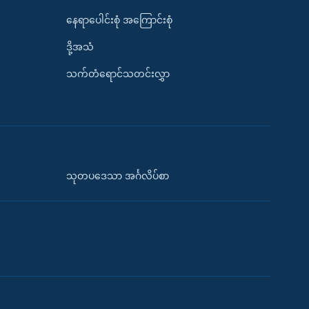
နေရာပေါင်းစုံ အကြောင်းစုံ
ဒို့အသံ
သက်တံရောင်သတင်းလွှာ
သုတပဒေသာ အင်္ဂလိပ်စာ