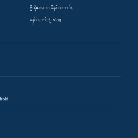
ဗွီအိုအေ တမိနစ်သတင်း
နော်သဇင်ရဲ့ Vlog
droid