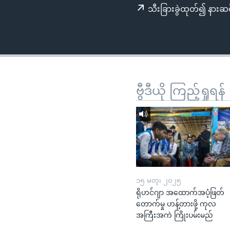
သုတပဒေသာ အင်္ဂလိပ်စာ
အ
သီးခြားခွဲထုတ်၍ နားဆင
ညွန်း
စာမျက်နှာ
သို့
ကျော်
ကြည့်
ရန်
ဗွီဒီယို ကြည့်ရှုရန်
ရှာဖွေ
ရန်
နေရာ
သို့
ကျော်
ရန်
၁၅ မတ္၊ ၂၀၂၅
ရိုဟင်ဂျာ အထောက်အပံ့ဖြတ်
တောက်မှု ဟန့်တားဖို့ ကုလ
အကြီးအကဲ ကြိုးပမ်းမည်