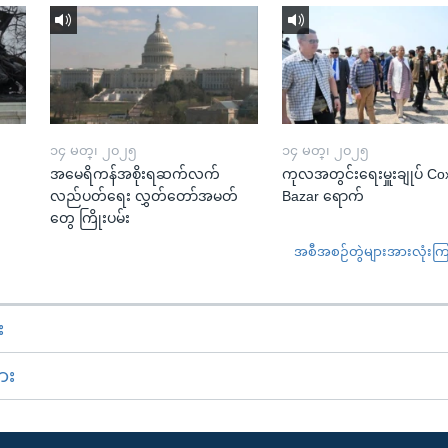
၁၄ မတ္၊ ၂၀၂၅
၁၄ မတ္၊ ၂၀၂၅
အမေရိကန်အစိုးရဆက်လက်
ကုလအတွင်းရေးမှူးချုပ် Co
လည်ပတ်ရေး လွှတ်တော်အမတ်
Bazar ရောက်
တွေ ကြိုးပမ်း
အစီအစဉ်တွဲများအားလုံးကြည့
း
ား