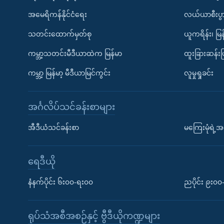
အမေရိကန်နိုင်ငံရေး
လယ်ယာစီးပွ
သတင်းထောက်မှတ်စု
ယူကရိန်း၊ မြန
ကမ္ဘာ့သတင်းမီဒီယာထဲက မြန်မာ
ထူးခြားဆန်း
ကမ္ဘာ့ မြန်မာ့ မီဒီယာမြင်ကွင်း
လူမှုရှုခင်း
အင်္ဂလိပ်သင်ခန်းစာများ
အီဒီယံသင်ခန်းစာ
မကြေးမုံရဲ့အင
ရေဒီယို
နံနက်ပိုင်း ၆း၀၀-ရး၀၀
ညပိုင်း ၉း၀
ရုပ်သံအစီအစဉ်နှင့် ဗွီဒီယိုကဏ္ဍများ