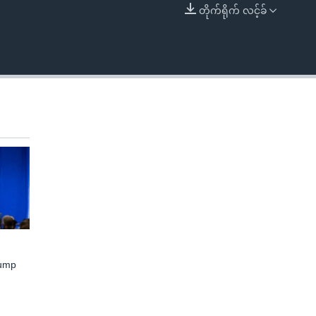
တိုက်ရိုက် လင့်ခ်
EMBED
rump