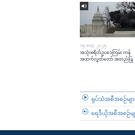
၁၅ မတ္၊ ၂၀၂၅
အသုံးစရိတ်ဥပဒေကြမ်း ကန်
အထက်လွှတ်တော် အတည်ပြု
ရုပ်သံအစီအစဉ်မျာ
ရေဒီယိုအစီအစဉ်မျ