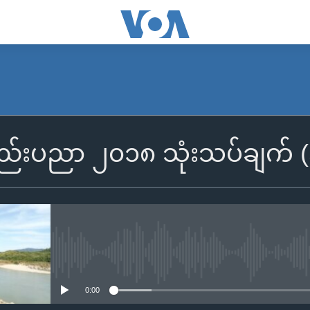
ပွံနည်းပညာ ၂၀၁၈ သုံးသပ်ချက် (
No media source currently availa
0:00