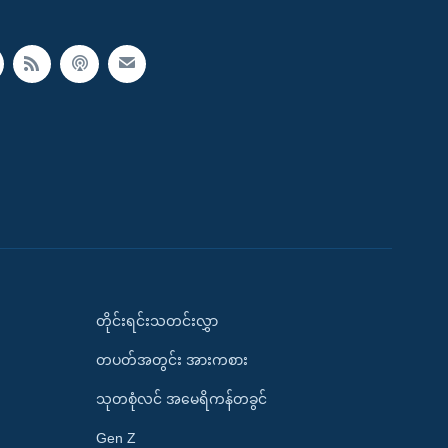
တိုင်းရင်းသတင်းလွှာ
တပတ်အတွင်း အားကစား
သုတစုံလင် အမေရိကန်တခွင်
Gen Z