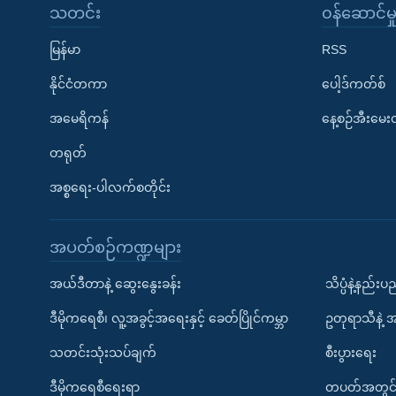
သတင်း
၀န်ဆောင်မှ
မြန်မာ
RSS
နိုင်ငံတကာ
ပေါ့ဒ်ကတ်စ်
အမေရိကန်
နေ့စဉ်အီးမေ
တရုတ်
အစ္စရေး-ပါလက်စတိုင်း
အပတ်စဉ်ကဏ္ဍများ
အယ်ဒီတာနဲ့ ဆွေးနွေးခန်း
သိပ္ပံနဲ့နည်း
ဒီမိုကရေစီ၊ လူ့အခွင့်အရေးနှင့် ခေတ်ပြိုင်ကမ္ဘာ
ဥတုရာသီနဲ့ 
သတင်းသုံးသပ်ချက်
စီးပွားရေး
ဒီမိုကရေစီရေးရာ
တပတ်အတွင်