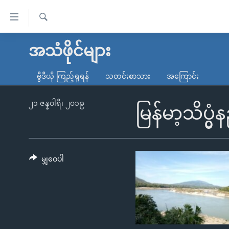
သုံး
ရ
ရှာဖွေ
လွယ်ကူ
မူလစာမျက်နှာ
အသံဖိုင်များ
ရ
စေ
မြန်မာ
လာ
ဗွီဒီယို ကြည့်ရှုရန်
သတင်းစာသား
အကြောင်း
သည့်
ဒ်
ကမ္ဘာ့သတင်းများ
Link
ဗွီဒီယို
နိုင်ငံတကာ
၂၁ ဇန္နဝါရီ၊ ၂၀၁၉
မြန်မာ့သိပ္
များ
သတင်းလွတ်လပ်ခွင့်
အမေရိကန်
ပင်မ
ရပ်ဝန်းတခု လမ်းတခု အလွန်
တရုတ်
အကြောင်းအရာ
အင်္ဂလိပ်စာလေ့လာမယ်
အစ္စရေး-ပါလက်စတိုင်း
မျှဝေပါ
သို့
အပတ်စဉ်ကဏ္ဍများ
အမေရိကန်သုံးအီဒီယံ
ကျော်
ကြည့်
ရေဒီယိုနှင့်ရုပ်သံ အချက်အလက်များ
မကြေးမုံရဲ့ အင်္ဂလိပ်စာ
ရေဒီယို
ရန်
ရေဒီယို/တီဗွီအစီအစဉ်
ရုပ်ရှင်ထဲက အင်္ဂလိပ်စာ
တီဗွီ
ပင်မ