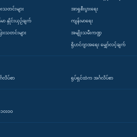
ားသတင်းများ
အာရှစီးပွားရေး
်မာ နှိုင်းယှဉ်ချက်
ကျန်းမာရေး
ပြားသတင်းများ
အမျိုးသမီးကဏ္ဍ
ရိုဟင်ဂျာအရေး မျှော်လင့်ချက်
်္ဂလိပ်စာ
ရုပ်ရှင်ထဲက အင်္ဂလိပ်စာ
၀-၁၀း၀၀