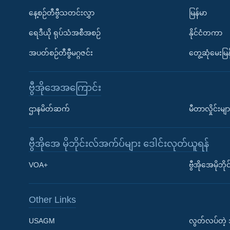
နေ့စဉ်တီဗွီသတင်းလွှာ
မြန်မာ
ရေဒီယို ရုပ်သံအစီအစဉ်
နိုင်ငံတကာ
အပတ်စဉ်တီဗွီမဂ္ဂဇင်း
တွေ့ဆုံမေးမြန
ဗွီအိုအေအကြောင်း
ဌာနမိတ်ဆက်
မီတာလှိုင်းမျာ
ဗွီအိုအေ မိုဘိုင်းလ်အက်ပ်များ ဒေါင်းလုတ်ယူရန်
Learning English
VOA+
ဗွီအိုအေမိုဘ
ဗွီအိုအေ လူမှုကွန်ယက်များ
Other Links
USAGM
လွတ်လပ်တဲ့