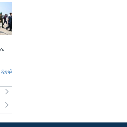
x's
်ရှုရန်