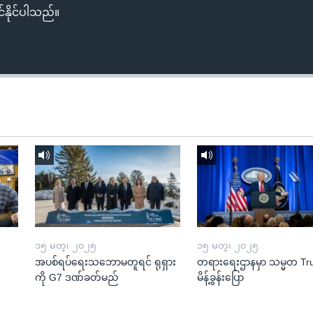
်နိုင်ပါသည်။
၁၅ မတ္၊ ၂၀၂၅
၁၅ မတ္၊ ၂၀၂၅
အပစ်ရပ်ရေးသဘောမတူရင် ရုရှား
တရားရေးဌာနမှာ သမ္မတ T
ကို G7 ဒဏ်ခတ်မည်
မိန့်ခွန်းပြော