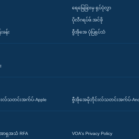
ရေမြေခြားမှ ရုပ်ပုံလွှာ
ပိုလီဂရပ်ဖ်.အင်ဖို
်းခန်း
ဗွီအိုအေ ပုံပြရုပ်သံ
း
ိုင်းလ်သတင်းအက်ပ်-Apple
ဗွီအိုအေမိုဘိုင်းလ်သတင်းအက်ပ်-An
 အာရှအသံ RFA
VOA's Privacy Policy