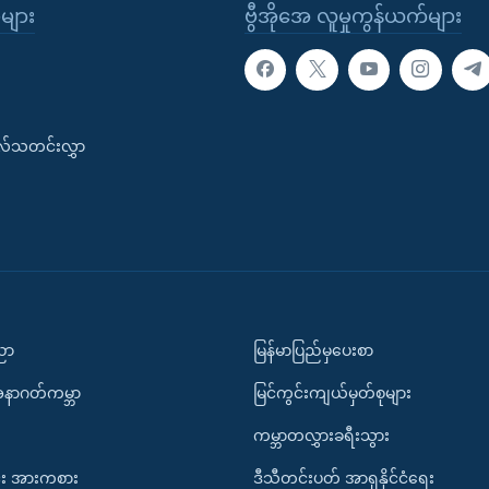
ုများ
ဗွီအိုအေ လူမှုကွန်ယက်များ
းလ်သတင်းလွှာ
ပညာ
မြန်မာပြည်မှပေးစာ
အနာဂတ်ကမ္ဘာ
မြင်ကွင်းကျယ်မှတ်စုများ
ကမ္ဘာတလွှားခရီးသွား
း အားကစား
ဒီသီတင်းပတ် အာရှနိုင်ငံရေး