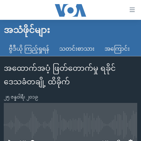
သုံး
ရ
လွယ်ကူ
အသံဖိုင်များ
မူလစာမျက်နှာ
စေ
မြန်မာ
ဗွီဒီယို ကြည့်ရှုရန်
သတင်းစာသား
အကြောင်း
သည့်
ကမ္ဘာ့သတင်းများ
Link
အထောက်အပံ့ ဖြတ်တောက်မှု ရခိုင်
ဗွီဒီယို
နိုင်ငံတကာ
များ
သတင်းလွတ်လပ်ခွင့်
အမေရိကန်
ဒေသခံတချို့ ထိခိုက်
ပင်မ
ရပ်ဝန်းတခု လမ်းတခု အလွန်
တရုတ်
အကြောင်းအရာ
၂၅ ဇန္နဝါရီ၊ ၂၀၁၉
သို့
အင်္ဂလိပ်စာလေ့လာမယ်
အစ္စရေး-ပါလက်စတိုင်း
ကျော်
အပတ်စဉ်ကဏ္ဍများ
အမေရိကန်သုံးအီဒီယံ
ကြည့်
ရေဒီယိုနှင့်ရုပ်သံ အချက်အလက်များ
မကြေးမုံရဲ့ အင်္ဂလိပ်စာ
ရေဒီယို
ရန်
No media source currently available
ပင်မ
ရေဒီယို/တီဗွီအစီအစဉ်
ရုပ်ရှင်ထဲက အင်္ဂလိပ်စာ
တီဗွီ