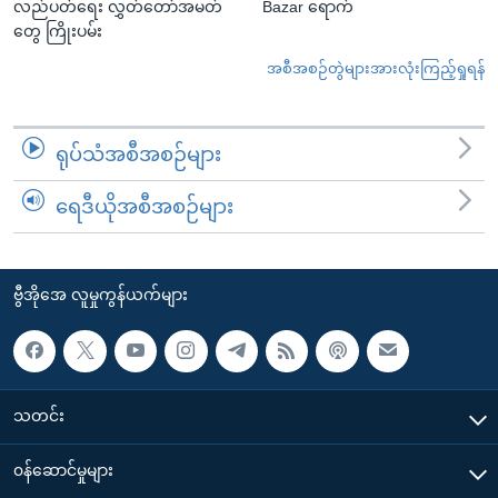
လည်ပတ်ရေး လွှတ်တော်အမတ်
Bazar ရောက်
တွေ ကြိုးပမ်း
အစီအစဉ်တွဲများအားလုံးကြည့်ရှုရန်
ရုပ်သံအစီအစဉ်များ
ရေဒီယိုအစီအစဉ်များ
ဗွီအိုအေ လူမှုကွန်ယက်များ
သတင်း
၀န်ဆောင်မှုများ