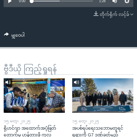
အ
0:00
1:28
သုတပဒေသာ အင်္ဂလိပ်စာ
ညွန်း
Learning English
တိုက်ရိုက် လင့်ခ်
စာမျက်နှာ
သို့
ဗွီအိုအေ လူမှုကွန်ယက်များ
ကျော်
မျှဝေပါ
ကြည့်
ရန်
ဘာသာစကားများ
ရှာဖွေ
ဗွီဒီယို ကြည့်ရှုရန်
ရန်
နေရာ
သို့
ကျော်
ရန်
၁၅ မတ္၊ ၂၀၂၅
၁၅ မတ္၊ ၂၀၂၅
ရိုဟင်ဂျာ အထောက်အပံ့ဖြတ်
အပစ်ရပ်ရေးသဘောမတူရင်
တောက်မှု ဟန့်တားဖို့ ကုလ
ရုရှားကို G7 ဒဏ်ခတ်မည်