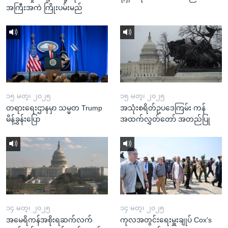
အကြီးအကဲ ကြိုးပမ်းမည်
၁၅ မတ္၊ ၂၀၂၅
၁၅ မတ္၊ ၂၀၂၅
တရားရေးဌာနမှာ သမ္မတ Trump
အသုံးစရိတ်ဥပဒေကြမ်း ကန်
မိန့်ခွန်းပြော
အထက်လွှတ်တော် အတည်ပြု
၁၄ မတ္၊ ၂၀၂၅
၁၄ မတ္၊ ၂၀၂၅
အမေရိကန်အစိုးရဆက်လက်
ကုလအတွင်းရေးမှူးချုပ် Cox's