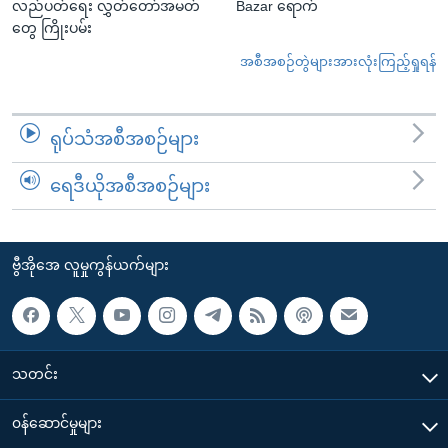
လည်ပတ်ရေး လွှတ်တော်အမတ်
Bazar ရောက်
တွေ ကြိုးပမ်း
အစီအစဉ်တွဲများအားလုံးကြည့်ရှုရန်
ရုပ်သံအစီအစဉ်များ
ရေဒီယိုအစီအစဉ်များ
ဗွီအိုအေ လူမှုကွန်ယက်များ
သတင်း
၀န်ဆောင်မှုများ