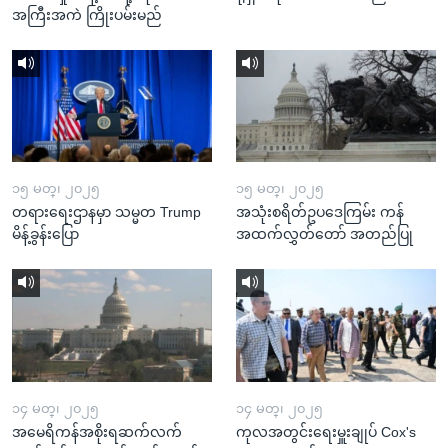
အကြီးအကဲ ကြိုးပမ်းမည်
၁၅ မတ္၊ ၂၀၂၅
၁၅ မတ္၊ ၂၀၂၅
တရားရေးဌာနမှာ သမ္မတ Trump
အသုံးစရိတ်ဥပဒေကြမ်း ကန်
မိန့်ခွန်းပြော
အထက်လွှတ်တော် အတည်ပြု
၁၄ မတ္၊ ၂၀၂၅
၁၄ မတ္၊ ၂၀၂၅
အမေရိကန်အစိုးရဆက်လက်
ကုလအတွင်းရေးမှူးချုပ် Cox's