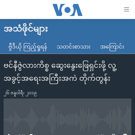
သုံး
ရ
လွယ်ကူ
အသံဖိုင်များ
မူလစာမျက်နှာ
စေ
မြန်မာ
ဗွီဒီယို ကြည့်ရှုရန်
သတင်းစာသား
အကြောင်း
သည့်
ကမ္ဘာ့သတင်းများ
Link
ဗင်နီဇွဲလားကိစ္စ ဆွေးနွေးဖြေရှင်းဖို့ လူ့
ဗွီဒီယို
နိုင်ငံတကာ
များ
သတင်းလွတ်လပ်ခွင့်
အမေရိကန်
အခွင့်အရေးအကြီးအကဲ တိုက်တွန်း
ပင်မ
ရပ်ဝန်းတခု လမ်းတခု အလွန်
တရုတ်
အကြောင်းအရာ
၂၆ ဇန္နဝါရီ၊ ၂၀၁၉
သို့
အင်္ဂလိပ်စာလေ့လာမယ်
အစ္စရေး-ပါလက်စတိုင်း
ကျော်
အပတ်စဉ်ကဏ္ဍများ
အမေရိကန်သုံးအီဒီယံ
ကြည့်
ရေဒီယိုနှင့်ရုပ်သံ အချက်အလက်များ
မကြေးမုံရဲ့ အင်္ဂလိပ်စာ
ရေဒီယို
ရန်
No media source currently available
ပင်မ
ရေဒီယို/တီဗွီအစီအစဉ်
ရုပ်ရှင်ထဲက အင်္ဂလိပ်စာ
တီဗွီ