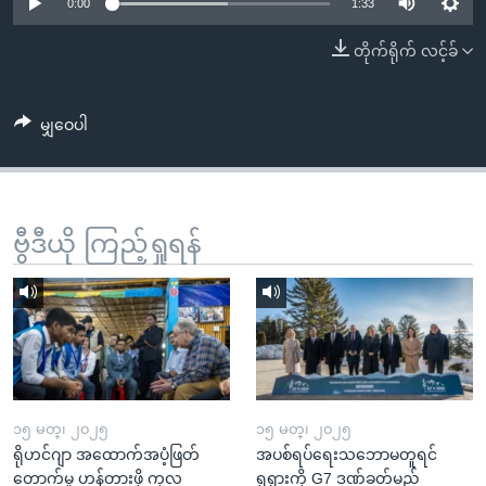
အ
0:00
1:33
သုတပဒေသာ အင်္ဂလိပ်စာ
ညွန်း
Learning English
တိုက်ရိုက် လင့်ခ်
စာမျက်နှာ
သို့
ဗွီအိုအေ လူမှုကွန်ယက်များ
ကျော်
မျှဝေပါ
ကြည့်
ရန်
ဘာသာစကားများ
ရှာဖွေ
ဗွီဒီယို ကြည့်ရှုရန်
ရန်
နေရာ
သို့
ကျော်
ရန်
၁၅ မတ္၊ ၂၀၂၅
၁၅ မတ္၊ ၂၀၂၅
ရိုဟင်ဂျာ အထောက်အပံ့ဖြတ်
အပစ်ရပ်ရေးသဘောမတူရင်
တောက်မှု ဟန့်တားဖို့ ကုလ
ရုရှားကို G7 ဒဏ်ခတ်မည်