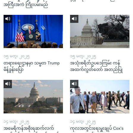
အကြီးအကဲ ကြိုးပမ်းမည်
၁၅ မတ္၊ ၂၀၂၅
၁၅ မတ္၊ ၂၀၂၅
တရားရေးဌာနမှာ သမ္မတ Trump
အသုံးစရိတ်ဥပဒေကြမ်း ကန်
မိန့်ခွန်းပြော
အထက်လွှတ်တော် အတည်ပြု
၁၄ မတ္၊ ၂၀၂၅
၁၄ မတ္၊ ၂၀၂၅
အမေရိကန်အစိုးရဆက်လက်
ကုလအတွင်းရေးမှူးချုပ် Cox's