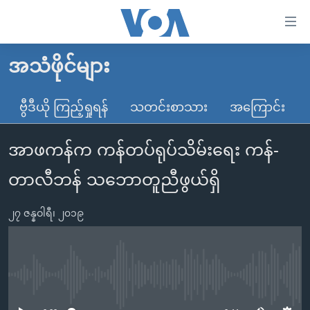
သုံး
ရ
လွယ်ကူ
အသံဖိုင်များ
မူလစာမျက်နှာ
စေ
မြန်မာ
ဗွီဒီယို ကြည့်ရှုရန်
သတင်းစာသား
အကြောင်း
သည့်
ကမ္ဘာ့သတင်းများ
Link
အာဖကန်က ကန်တပ်ရုပ်သိမ်းရေး ကန်-
ဗွီဒီယို
နိုင်ငံတကာ
များ
သတင်းလွတ်လပ်ခွင့်
အမေရိကန်
တာလီဘန် သဘောတူညီဖွယ်ရှိ
ပင်မ
ရပ်ဝန်းတခု လမ်းတခု အလွန်
တရုတ်
အကြောင်းအရာ
၂၇ ဇန္နဝါရီ၊ ၂၀၁၉
သို့
အင်္ဂလိပ်စာလေ့လာမယ်
အစ္စရေး-ပါလက်စတိုင်း
ကျော်
အပတ်စဉ်ကဏ္ဍများ
အမေရိကန်သုံးအီဒီယံ
ကြည့်
ရေဒီယိုနှင့်ရုပ်သံ အချက်အလက်များ
မကြေးမုံရဲ့ အင်္ဂလိပ်စာ
ရေဒီယို
ရန်
No media source currently available
ပင်မ
ရေဒီယို/တီဗွီအစီအစဉ်
ရုပ်ရှင်ထဲက အင်္ဂလိပ်စာ
တီဗွီ