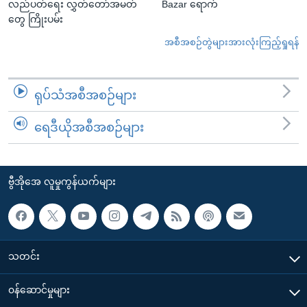
လည်ပတ်ရေး လွှတ်တော်အမတ်
Bazar ရောက်
တွေ ကြိုးပမ်း
အစီအစဉ်တွဲများအားလုံးကြည့်ရှုရန်
ရုပ်သံအစီအစဉ်များ
ရေဒီယိုအစီအစဉ်များ
ဗွီအိုအေ လူမှုကွန်ယက်များ
သတင်း
၀န်ဆောင်မှုများ