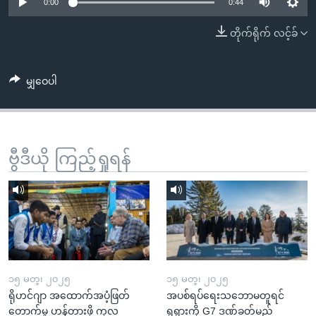
အ
0:00
0:44
သုတပဒေသာ အင်္ဂလိပ်စာ
ညွန်း
Learning English
တိုက်ရိုက် လင့်ခ်
စာမျက်နှာ
သို့
ဗွီအိုအေ လူမှုကွန်ယက်များ
ကျော်
မျှဝေပါ
ကြည့်
ရန်
ဘာသာစကားများ
ရှာဖွေ
ဗွီဒီယို ကြည့်ရှုရန်
ရန်
နေရာ
သို့
ကျော်
ရန်
၁၅ မတ္၊ ၂၀၂၅
၁၅ မတ္၊ ၂၀၂၅
ရိုဟင်ဂျာ အထောက်အပံ့ဖြတ်
အပစ်ရပ်ရေးသဘောမတူရင်
တောက်မှု ဟန့်တားဖို့ ကုလ
ရုရှားကို G7 ဒဏ်ခတ်မည်