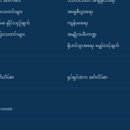
း အားကစား
ဒီသီတင်းပတ် အာရှနိုင်ငံရေး
ားသတင်းများ
အာရှစီးပွားရေး
်မာ နှိုင်းယှဉ်ချက်
ကျန်းမာရေး
ပြားသတင်းများ
အမျိုးသမီးကဏ္ဍ
ရိုဟင်ဂျာအရေး မျှော်လင့်ချက်
်္ဂလိပ်စာ
ရုပ်ရှင်ထဲက အင်္ဂလိပ်စာ
၀-၁၀း၀၀