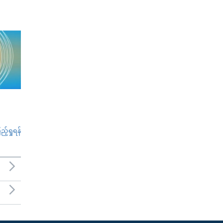
်ရှုရန်