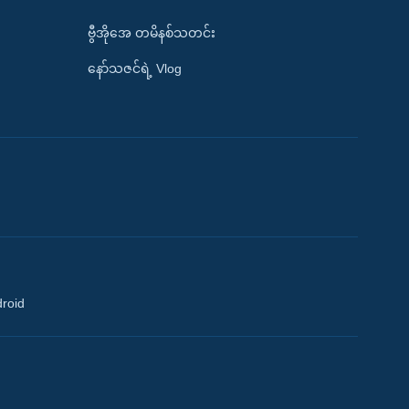
ဗွီအိုအေ တမိနစ်သတင်း
နော်သဇင်ရဲ့ Vlog
droid