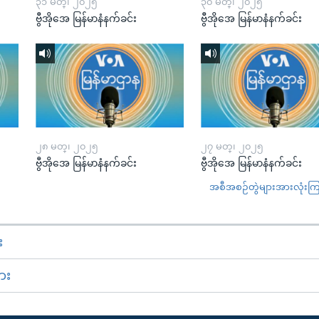
၃၁ မတ္၊ ၂၀၂၅
၃၀ မတ္၊ ၂၀၂၅
ဗွီအိုအေ မြန်မာနံနက်ခင်း
ဗွီအိုအေ မြန်မာနံနက်ခင်း
၂၈ မတ္၊ ၂၀၂၅
၂၇ မတ္၊ ၂၀၂၅
ဗွီအိုအေ မြန်မာနံနက်ခင်း
ဗွီအိုအေ မြန်မာနံနက်ခင်း
အစီအစဉ်တွဲများအားလုံးကြည့
း
ား