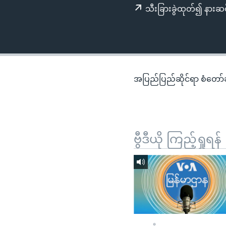
သုတပဒေသာ အင်္ဂလိပ်စာ
အ
သီးခြားခွဲထုတ်၍ နားဆင
ညွန်း
စာမျက်နှာ
သို့
ကျော်
ကြည့်
အပြည်ပြည်ဆိုင်ရာ စံတော်ချိ
ရန်
ရှာဖွေ
ရန်
နေရာ
ဗွီဒီယို ကြည့်ရှုရန်
သို့
ကျော်
ရန်