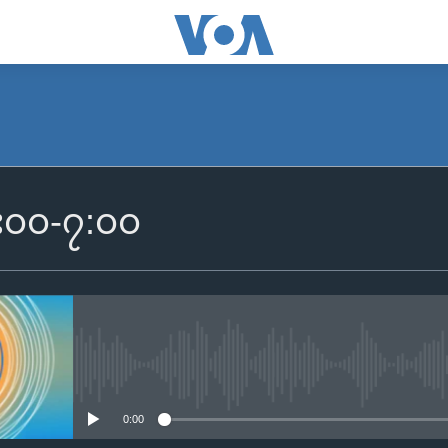
SUBSCRIBE
 ၆း၀၀-၇:၀၀
Apple Podcasts
Spotify
ရယူရန်
No media source currently availa
0:00