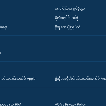
ရေမြေခြားမှ ရုပ်ပုံလွှာ
ပိုလီဂရပ်ဖ်.အင်ဖို
်းခန်း
ဗွီအိုအေ ပုံပြရုပ်သံ
း
ိုင်းလ်သတင်းအက်ပ်-Apple
ဗွီအိုအေမိုဘိုင်းလ်သတင်းအက်ပ်-An
 အာရှအသံ RFA
VOA's Privacy Policy