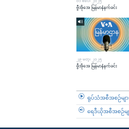
၀၁ ဧၿပီ၊ ၂၀၂၅
ဗွီအိုအေ မြန်မာနံနက်ခင်း
၂၉ မတ္၊ ၂၀၂၅
ဗွီအိုအေ မြန်မာနံနက်ခင်း
ရုပ်သံအစီအစဉ်မျာ
ရေဒီယိုအစီအစဉ်မျ