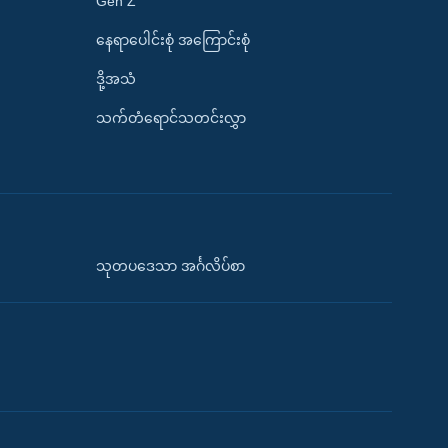
Gen Z
နေရာပေါင်းစုံ အကြောင်းစုံ
ဒို့အသံ
သက်တံရောင်သတင်းလွှာ
သုတပဒေသာ အင်္ဂလိပ်စာ