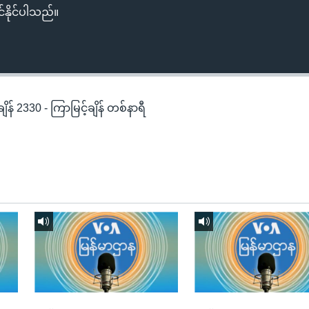
်နိုင်ပါသည်။
န် 2330 - ကြာမြင့်ချိန် တစ်နာရီ