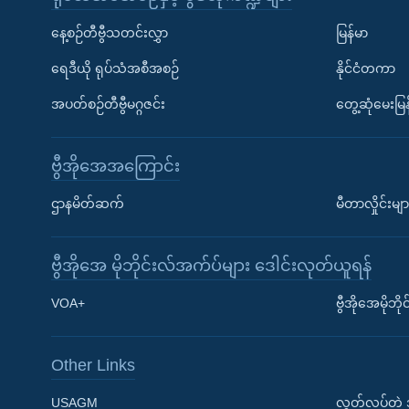
နေ့စဉ်တီဗွီသတင်းလွှာ
မြန်မာ
ရေဒီယို ရုပ်သံအစီအစဉ်
နိုင်ငံတကာ
အပတ်စဉ်တီဗွီမဂ္ဂဇင်း
တွေ့ဆုံမေးမြန
ဗွီအိုအေအကြောင်း
ဌာနမိတ်ဆက်
မီတာလှိုင်းမျာ
ဗွီအိုအေ မိုဘိုင်းလ်အက်ပ်များ ဒေါင်းလုတ်ယူရန်
Learning English
VOA+
ဗွီအိုအေမိုဘ
ဗွီအိုအေ လူမှုကွန်ယက်များ
Other Links
USAGM
လွတ်လပ်တဲ့