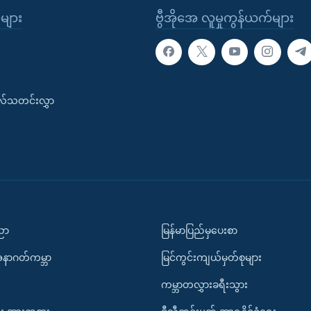
ုများ
ဗွီအိုအေ လူမှုကွန်ယက်များ
းလ်သတင်းလွှာ
ပညာ
မြန်မာပြည်မှပေးစာ
အနာဂတ်ကမ္ဘာ
မြင်ကွင်းကျယ်မှတ်စုများ
ကမ္ဘာတလွှားခရီးသွား