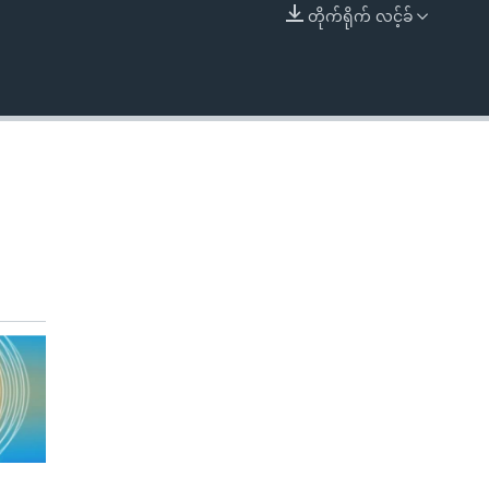
တိုက်ရိုက် လင့်ခ်
EMBED