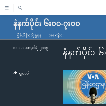
သုံး
ရ
ရှာဖွေ
လွယ်ကူ
မူလစာမျက်နှာ
နံနက်ပိုင်း ၆း၀၀-၇း၀၀
ရ
စေ
မြန်မာ
လာ
ဗွီဒီယို ကြည့်ရှုရန်
အကြောင်း
သည့်
ဒ်
ကမ္ဘာ့သတင်းများ
Link
ဗွီဒီယို
နိုင်ငံတကာ
၁၁ ေဖေဖာ္၀ါရီ၊ ၂၀၁၉
နံနက်ပိုင်း
များ
သတင်းလွတ်လပ်ခွင့်
အမေရိကန်
ပင်မ
ရပ်ဝန်းတခု လမ်းတခု အလွန်
တရုတ်
အကြောင်းအရာ
အင်္ဂလိပ်စာလေ့လာမယ်
အစ္စရေး-ပါလက်စတိုင်း
မျှဝေပါ
သို့
အပတ်စဉ်ကဏ္ဍများ
အမေရိကန်သုံးအီဒီယံ
ကျော်
ကြည့်
ရေဒီယိုနှင့်ရုပ်သံ အချက်အလက်များ
မကြေးမုံရဲ့ အင်္ဂလိပ်စာ
ရေဒီယို
ရန်
ရေဒီယို/တီဗွီအစီအစဉ်
ရုပ်ရှင်ထဲက အင်္ဂလိပ်စာ
တီဗွီ
ပင်မ