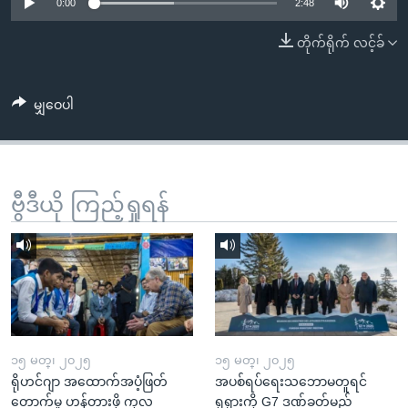
အ
0:00
2:48
သုတပဒေသာ အင်္ဂလိပ်စာ
ညွန်း
Learning English
တိုက်ရိုက် လင့်ခ်
စာမျက်နှာ
သို့
ဗွီအိုအေ လူမှုကွန်ယက်များ
ကျော်
မျှဝေပါ
ကြည့်
ရန်
ဘာသာစကားများ
ရှာဖွေ
ဗွီဒီယို ကြည့်ရှုရန်
ရန်
နေရာ
သို့
ကျော်
ရန်
၁၅ မတ္၊ ၂၀၂၅
၁၅ မတ္၊ ၂၀၂၅
ရိုဟင်ဂျာ အထောက်အပံ့ဖြတ်
အပစ်ရပ်ရေးသဘောမတူရင်
တောက်မှု ဟန့်တားဖို့ ကုလ
ရုရှားကို G7 ဒဏ်ခတ်မည်