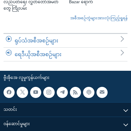
လည်ပတ်ရေး လွှတ်တော်အမတ်
Bazar ရောက်
တွေ ကြိုးပမ်း
အစီအစဉ်တွဲများအားလုံးကြည့်ရှုရန်
ရုပ်သံအစီအစဉ်များ
ရေဒီယိုအစီအစဉ်များ
ဗွီအိုအေ လူမှုကွန်ယက်များ
သတင်း
၀န်ဆောင်မှုများ