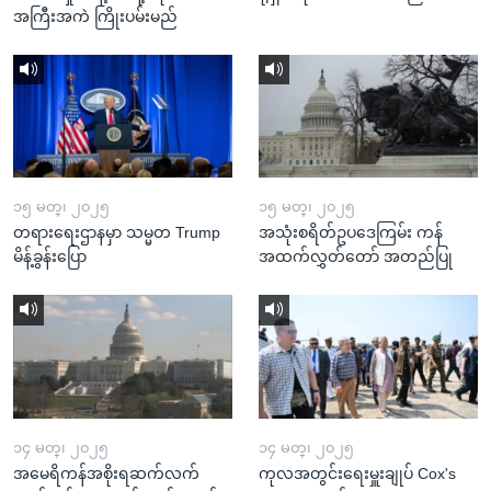
အကြီးအကဲ ကြိုးပမ်းမည်
၁၅ မတ္၊ ၂၀၂၅
၁၅ မတ္၊ ၂၀၂၅
တရားရေးဌာနမှာ သမ္မတ Trump
အသုံးစရိတ်ဥပဒေကြမ်း ကန်
မိန့်ခွန်းပြော
အထက်လွှတ်တော် အတည်ပြု
၁၄ မတ္၊ ၂၀၂၅
၁၄ မတ္၊ ၂၀၂၅
အမေရိကန်အစိုးရဆက်လက်
ကုလအတွင်းရေးမှူးချုပ် Cox's