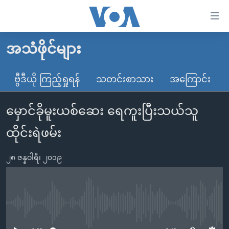
သုံး
ရ
လွယ်ကူ
အသံဖိုင်များ
မူလစာမျက်နှာ
စေ
မြန်မာ
ဗွီဒီယို ကြည့်ရှုရန်
သတင်းစာသား
အကြောင်း
သည့်
ကမ္ဘာ့သတင်းများ
Link
မှောင်ခိုမူးယစ်ဆေး ရေကူးပြီးသယ်သူ
ဗွီဒီယို
နိုင်ငံတကာ
များ
သတင်းလွတ်လပ်ခွင့်
အမေရိကန်
ထိုင်းရဲဖမ်း
ပင်မ
ရပ်ဝန်းတခု လမ်းတခု အလွန်
တရုတ်
အကြောင်းအရာ
၂၈ ဇန္နဝါရီ၊ ၂၀၁၉
သို့
အင်္ဂလိပ်စာလေ့လာမယ်
အစ္စရေး-ပါလက်စတိုင်း
ကျော်
အပတ်စဉ်ကဏ္ဍများ
အမေရိကန်သုံးအီဒီယံ
ကြည့်
ရေဒီယိုနှင့်ရုပ်သံ အချက်အလက်များ
မကြေးမုံရဲ့ အင်္ဂလိပ်စာ
ရေဒီယို
ရန်
No media source currently available
ပင်မ
ရေဒီယို/တီဗွီအစီအစဉ်
ရုပ်ရှင်ထဲက အင်္ဂလိပ်စာ
တီဗွီ