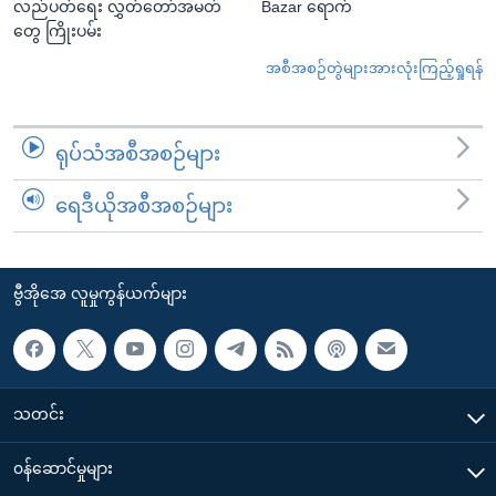
လည်ပတ်ရေး လွှတ်တော်အမတ်
Bazar ရောက်
တွေ ကြိုးပမ်း
အစီအစဉ်တွဲများအားလုံးကြည့်ရှုရန်
ရုပ်သံအစီအစဉ်များ
ရေဒီယိုအစီအစဉ်များ
ဗွီအိုအေ လူမှုကွန်ယက်များ
သတင်း
၀န်ဆောင်မှုများ