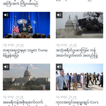
အကြီးအကဲ ကြိုးပမ်းမည်
၁၅ မတ္၊ ၂၀၂၅
၁၅ မတ္၊ ၂၀၂၅
တရားရေးဌာနမှာ သမ္မတ Trump
အသုံးစရိတ်ဥပဒေကြမ်း ကန်
မိန့်ခွန်းပြော
အထက်လွှတ်တော် အတည်ပြု
၁၄ မတ္၊ ၂၀၂၅
၁၄ မတ္၊ ၂၀၂၅
အမေရိကန်အစိုးရဆက်လက်
ကုလအတွင်းရေးမှူးချုပ် Cox's