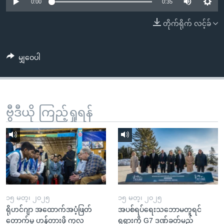
အ
0:00
0:35
သုတပဒေသာ အင်္ဂလိပ်စာ
ညွန်း
Learning English
တိုက်ရိုက် လင့်ခ်
စာမျက်နှာ
သို့
ဗွီအိုအေ လူမှုကွန်ယက်များ
ကျော်
မျှဝေပါ
ကြည့်
ရန်
ဘာသာစကားများ
ရှာဖွေ
ဗွီဒီယို ကြည့်ရှုရန်
ရန်
နေရာ
သို့
ကျော်
ရန်
၁၅ မတ္၊ ၂၀၂၅
၁၅ မတ္၊ ၂၀၂၅
ရိုဟင်ဂျာ အထောက်အပံ့ဖြတ်
အပစ်ရပ်ရေးသဘောမတူရင်
တောက်မှု ဟန့်တားဖို့ ကုလ
ရုရှားကို G7 ဒဏ်ခတ်မည်