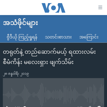
သုံး
ရ
လွယ်ကူ
အသံဖိုင်များ
မူလစာမျက်နှာ
စေ
မြန်မာ
ဗွီဒီယို ကြည့်ရှုရန်
သတင်းစာသား
အကြောင်း
သည့်
ကမ္ဘာ့သတင်းများ
Link
တရုတ်နဲ့ တည်ဆောက်မယ့် ရထားလမ်း
ဗွီဒီယို
နိုင်ငံတကာ
များ
သတင်းလွတ်လပ်ခွင့်
အမေရိကန်
စီမံကိန်း မလေးရှား ဖျက်သိမ်း
ပင်မ
ရပ်ဝန်းတခု လမ်းတခု အလွန်
တရုတ်
အကြောင်းအရာ
၂၈ ဇန္နဝါရီ၊ ၂၀၁၉
သို့
အင်္ဂလိပ်စာလေ့လာမယ်
အစ္စရေး-ပါလက်စတိုင်း
ကျော်
အပတ်စဉ်ကဏ္ဍများ
အမေရိကန်သုံးအီဒီယံ
ကြည့်
ရေဒီယိုနှင့်ရုပ်သံ အချက်အလက်များ
မကြေးမုံရဲ့ အင်္ဂလိပ်စာ
ရေဒီယို
ရန်
No media source currently available
ပင်မ
ရေဒီယို/တီဗွီအစီအစဉ်
ရုပ်ရှင်ထဲက အင်္ဂလိပ်စာ
တီဗွီ