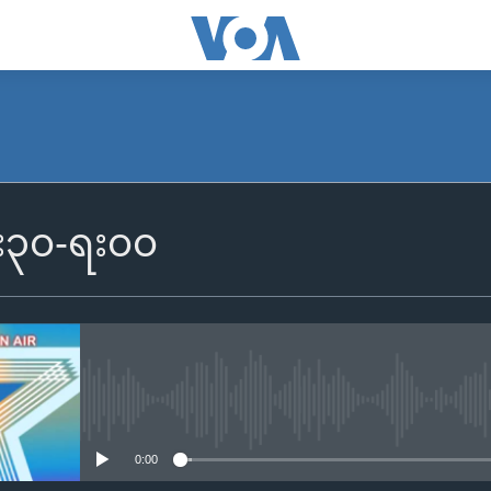
၆း၃၀-ရး၀၀
No media source currently availa
0:00