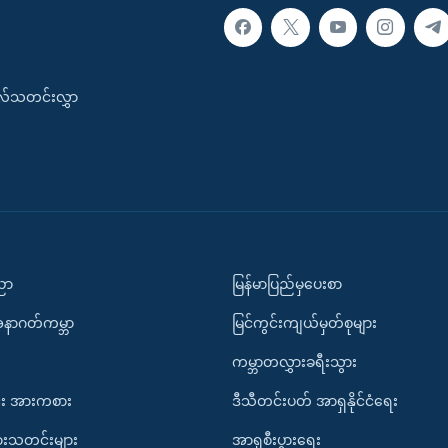
းလ်သတင်းလွှာ
ပညာ
မြန်မာပြည်မှပေးစာ
အနာဂတ်ကမ္ဘာ
မြင်ကွင်းကျယ်မှတ်စုများ
ကမ္ဘာတလွှားခရီးသွား
း အားကစား
ဒီသီတင်းပတ် အာရှနိုင်ငံရေး
ားသတင်းများ
အာရှစီးပွားရေး