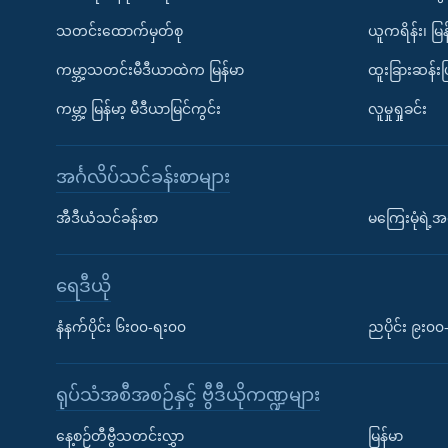
သတင်းထောက်မှတ်စု
ယူကရိန်း၊ မြန
ကမ္ဘာ့သတင်းမီဒီယာထဲက မြန်မာ
ထူးခြားဆန်း
ကမ္ဘာ့ မြန်မာ့ မီဒီယာမြင်ကွင်း
လူမှုရှုခင်း
အင်္ဂလိပ်သင်ခန်းစာများ
အီဒီယံသင်ခန်းစာ
မကြေးမုံရဲ့အင
ရေဒီယို
နံနက်ပိုင်း ၆း၀၀-ရး၀၀
ညပိုင်း ၉း၀
ရုပ်သံအစီအစဉ်နှင့် ဗွီဒီယိုကဏ္ဍများ
နေ့စဉ်တီဗွီသတင်းလွှာ
မြန်မာ