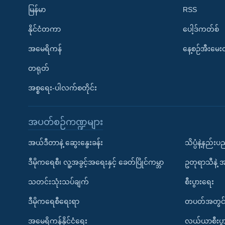
မြန်မာ
RSS
နိုင်ငံတကာ
ပေါ့ဒ်ကတ်စ်
အမေရိကန်
နေ့စဉ်အီးမေ
တရုတ်
အစ္စရေး-ပါလက်စတိုင်း
အပတ်စဉ်ကဏ္ဍများ
အယ်ဒီတာနဲ့ ဆွေးနွေးခန်း
သိပ္ပံနဲ့နည်း
ဒီမိုကရေစီ၊ လူ့အခွင့်အရေးနှင့် ခေတ်ပြိုင်ကမ္ဘာ
ဥတုရာသီနဲ့ 
သတင်းသုံးသပ်ချက်
စီးပွားရေး
ဒီမိုကရေစီရေးရာ
တပတ်အတွင်
အမေရိကန်နိုင်ငံရေး
လယ်ယာစီးပွ