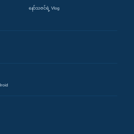
နော်သဇင်ရဲ့ Vlog
droid