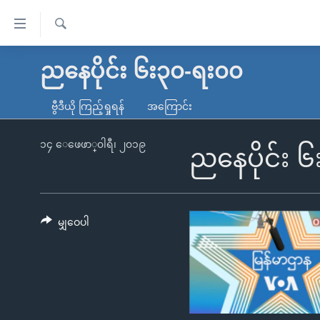
သုံး
ရ
ရှာဖွေ
လွယ်ကူ
မူလစာမျက်နှာ
ညနေပိုင်း ၆း၃၀-ရး၀၀
ရ
စေ
မြန်မာ
လာ
ဗွီဒီယို ကြည့်ရှုရန်
အကြောင်း
သည့်
ဒ်
ကမ္ဘာ့သတင်းများ
Link
ဗွီဒီယို
နိုင်ငံတကာ
၁၄ ေဖေဖာ္၀ါရီ၊ ၂၀၁၉
ညနေပိုင်း 
များ
သတင်းလွတ်လပ်ခွင့်
အမေရိကန်
ပင်မ
ရပ်ဝန်းတခု လမ်းတခု အလွန်
တရုတ်
အကြောင်းအရာ
အင်္ဂလိပ်စာလေ့လာမယ်
အစ္စရေး-ပါလက်စတိုင်း
မျှဝေပါ
သို့
အပတ်စဉ်ကဏ္ဍများ
အမေရိကန်သုံးအီဒီယံ
ကျော်
ကြည့်
ရေဒီယိုနှင့်ရုပ်သံ အချက်အလက်များ
မကြေးမုံရဲ့ အင်္ဂလိပ်စာ
ရေဒီယို
ရန်
ရေဒီယို/တီဗွီအစီအစဉ်
ရုပ်ရှင်ထဲက အင်္ဂလိပ်စာ
တီဗွီ
ပင်မ