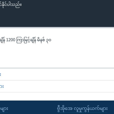
်နိုင်ပါသည်။
န် 1200 ကြာမြင့်ချိန် မိနစ် ၃၀
း
ား
ုများ
ဗွီအိုအေ လူမှုကွန်ယက်များ