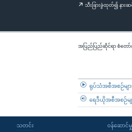
သုတပဒေသာ အင်္ဂလိပ်စာ
အ
သီးခြားခွဲထုတ်၍ နားဆင
ညွန်း
စာမျက်နှာ
သို့
ကျော်
ကြည့်
အပြည်ပြည်ဆိုင်ရာ စံတော်ချိ
ရန်
ရှာဖွေ
ရန်
နေရာ
သို့
ရုပ်သံအစီအစဉ်မျာ
ကျော်
ရန်
ရေဒီယိုအစီအစဉ်မျ
သတင်း
၀န်ဆောင်မှ