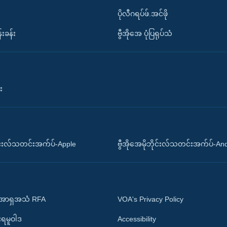
ပိုလီဂရပ်ဖ်.အင်ဖို
်းခန်း
ဗွီအိုအေ ပုံပြရုပ်သံ
း
ိုင်းလ်သတင်းအက်ပ်-Apple
ဗွီအိုအေမိုဘိုင်းလ်သတင်းအက်ပ်-An
 အာရှအသံ RFA
VOA's Privacy Policy
ုးရမူဝါဒ
Accessibility