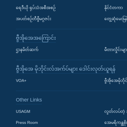
ရေဒီယို ရုပ်သံအစီအစဉ်
နိုင်ငံတကာ
အပတ်စဉ်တီဗွီမဂ္ဂဇင်း
တွေ့ဆုံမေးမြန
ဗွီအိုအေအကြောင်း
ဌာနမိတ်ဆက်
မီတာလှိုင်းမျာ
ဗွီအိုအေ မိုဘိုင်းလ်အက်ပ်များ ဒေါင်းလုတ်ယူရန်
Learning English
VOA+
ဗွီအိုအေမိုဘ
ဗွီအိုအေ လူမှုကွန်ယက်များ
Other Links
USAGM
လွတ်လပ်တဲ့
Press Room
အေမရိကန္အစိ
ဘာသာစကားများ