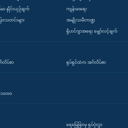
်မာ နှိုင်းယှဉ်ချက်
ကျန်းမာရေး
ပြားသတင်းများ
အမျိုးသမီးကဏ္ဍ
ရိုဟင်ဂျာအရေး မျှော်လင့်ချက်
်္ဂလိပ်စာ
ရုပ်ရှင်ထဲက အင်္ဂလိပ်စာ
၀-၁၀း၀၀
ရေမြေခြားမှ ရုပ်ပုံလွှာ