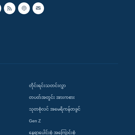
တိုင်းရင်းသတင်းလွှာ
တပတ်အတွင်း အားကစား
သုတစုံလင် အမေရိကန်တခွင်
Gen Z
နေရာပေါင်းစုံ အကြောင်းစုံ