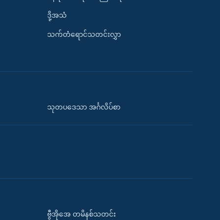
ဒို့အသံ
သက်တံရောင်သတင်းလွှာ
သုတပဒေသာ အင်္ဂလိပ်စာ
ဗွီအိုအေ တမိနစ်သတင်း