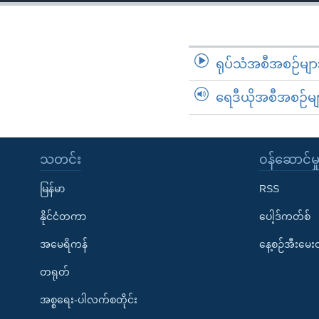
သုတပဒေသာ အင်္ဂလိပ်စာ
အ
ညွန်း
စာမျက်နှာ
သို့
ရုပ်သံအစီအစဉ်မျာ
ကျော်
ရေဒီယိုအစီအစဉ်မျ
ကြည့်
ရန်
ရှာဖွေ
ရန်
သတင်း
၀န်ဆောင်မှ
နေရာ
မြန်မာ
RSS
သို့
ကျော်
နိုင်ငံတကာ
ပေါ့ဒ်ကတ်စ်
ရန်
အမေရိကန်
နေ့စဉ်အီးမေ
တရုတ်
အစ္စရေး-ပါလက်စတိုင်း