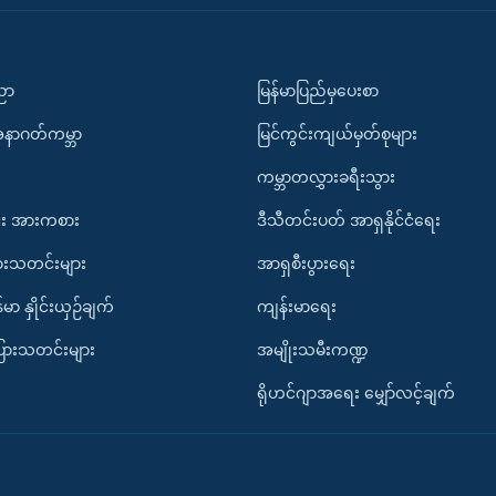
ပညာ
မြန်မာပြည်မှပေးစာ
အနာဂတ်ကမ္ဘာ
မြင်ကွင်းကျယ်မှတ်စုများ
ကမ္ဘာတလွှားခရီးသွား
း အားကစား
ဒီသီတင်းပတ် အာရှနိုင်ငံရေး
ားသတင်းများ
အာရှစီးပွားရေး
်မာ နှိုင်းယှဉ်ချက်
ကျန်းမာရေး
ပြားသတင်းများ
အမျိုးသမီးကဏ္ဍ
ရိုဟင်ဂျာအရေး မျှော်လင့်ချက်