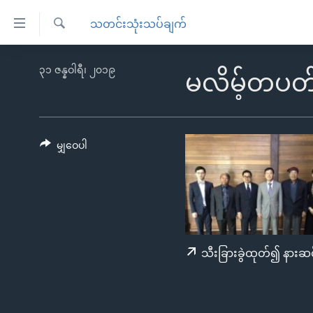
သုံး
သတင်းသုံးသပ်ချက်
ရ
ရှာဖွေ
လွယ်ကူ
မူလစာမျက်နှာ
၃၁ ဇန္နဝါရီ၊ ၂၀၁၉
ရ
မလိမ့်တပ
စေ
မြန်မာ
လာ
သည့်
ဒ်
ကမ္ဘာ့သတင်းများ
Link
ဗွီဒီယို
နိုင်ငံတကာ
မျှဝေပါ
များ
သတင်းလွတ်လပ်ခွင့်
အမေရိကန်
ပင်မ
ရပ်ဝန်းတခု လမ်းတခု အလွန်
တရုတ်
အကြောင်းအရာ
အင်္ဂလိပ်စာလေ့လာမယ်
အစ္စရေး-ပါလက်စတိုင်း
သို့
အပတ်စဉ်ကဏ္ဍများ
အမေရိကန်သုံးအီဒီယံ
ကျော်
သီးခြားခွဲထုတ်၍ နားဆင
ကြည့်
ရေဒီယိုနှင့်ရုပ်သံ အချက်အလက်များ
မကြေးမုံရဲ့ အင်္ဂလိပ်စာ
ရေဒီယို
ရန်
ရေဒီယို/တီဗွီအစီအစဉ်
ရုပ်ရှင်ထဲက အင်္ဂလိပ်စာ
တီဗွီ
ပင်မ