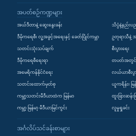
အပတ်စဉ်ကဏ္ဍများ
အယ်ဒီတာနဲ့ ဆွေးနွေးခန်း
သိပ္ပံနဲ့နည်း
ဒီမိုကရေစီ၊ လူ့အခွင့်အရေးနှင့် ခေတ်ပြိုင်ကမ္ဘာ
ဥတုရာသီနဲ့ 
သတင်းသုံးသပ်ချက်
စီးပွားရေး
ဒီမိုကရေစီရေးရာ
တပတ်အတွင်
အမေရိကန်နိုင်ငံရေး
လယ်ယာစီးပွ
သတင်းထောက်မှတ်စု
ယူကရိန်း၊ မြန
ကမ္ဘာ့သတင်းမီဒီယာထဲက မြန်မာ
ထူးခြားဆန်း
ကမ္ဘာ့ မြန်မာ့ မီဒီယာမြင်ကွင်း
လူမှုရှုခင်း
အင်္ဂလိပ်သင်ခန်းစာများ