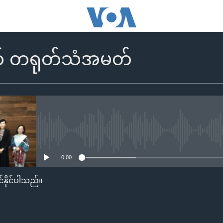
တ် တရုတ်သံအမတ်
No media source currently availa
0:00
်နိုင်ပါသည်။