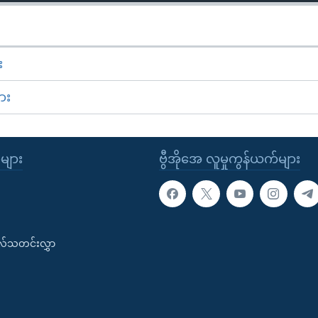
း
ား
ုများ
ဗွီအိုအေ လူမှုကွန်ယက်များ
းလ်သတင်းလွှာ