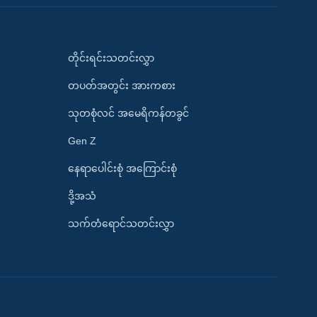
တိုင်းရင်းသတင်းလွှာ
တပတ်အတွင်း အားကစား
သုတစုံလင် အမေရိကန်တခွင်
Gen Z
နေရာပေါင်းစုံ အကြောင်းစုံ
ဒို့အသံ
သက်တံရောင်သတင်းလွှာ