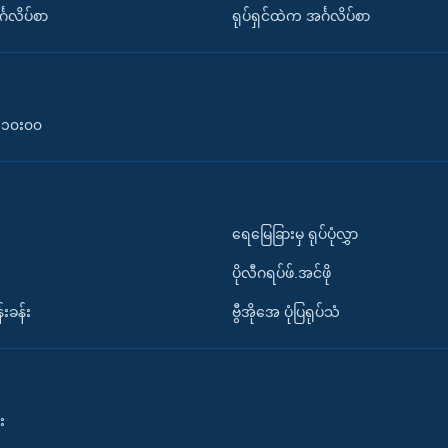
်္ဂလိပ်စာ
ရုပ်ရှင်ထဲက အင်္ဂလိပ်စာ
၀-၁၀း၀၀
ရေမြေခြားမှ ရုပ်ပုံလွှာ
ပိုလီဂရပ်ဖ်.အင်ဖို
်းခန်း
ဗွီအိုအေ ပုံပြရုပ်သံ
း