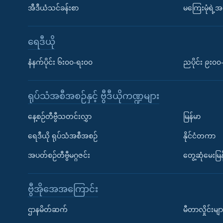
အီဒီယံသင်ခန်းစာ
မကြေးမုံရဲ့အင
ရေဒီယို
နံနက်ပိုင်း ၆း၀၀-ရး၀၀
ညပိုင်း ၉း၀
ရုပ်သံအစီအစဉ်နှင့် ဗွီဒီယိုကဏ္ဍများ
နေ့စဉ်တီဗွီသတင်းလွှာ
မြန်မာ
ရေဒီယို ရုပ်သံအစီအစဉ်
နိုင်ငံတကာ
အပတ်စဉ်တီဗွီမဂ္ဂဇင်း
တွေ့ဆုံမေးမြန
ဗွီအိုအေအကြောင်း
ဌာနမိတ်ဆက်
မီတာလှိုင်းမျာ