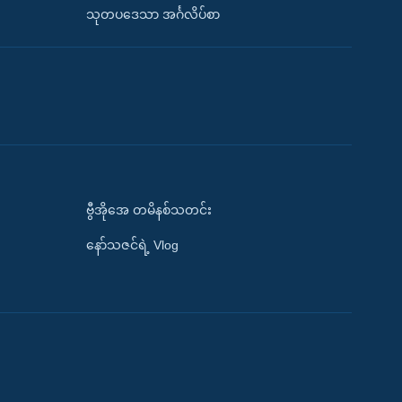
သုတပဒေသာ အင်္ဂလိပ်စာ
ဗွီအိုအေ တမိနစ်သတင်း
နော်သဇင်ရဲ့ Vlog