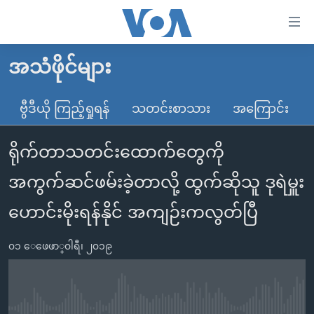
သုံး
ရ
လွယ်ကူ
အသံဖိုင်များ
မူလစာမျက်နှာ
စေ
မြန်မာ
ဗွီဒီယို ကြည့်ရှုရန်
သတင်းစာသား
အကြောင်း
သည့်
ကမ္ဘာ့သတင်းများ
Link
ရိုက်တာသတင်းထောက်တွေကို
ဗွီဒီယို
နိုင်ငံတကာ
များ
သတင်းလွတ်လပ်ခွင့်
အမေရိကန်
အကွက်ဆင်ဖမ်းခဲ့တာလို့ ထွက်ဆိုသူ ဒုရဲမှူး
ပင်မ
ရပ်ဝန်းတခု လမ်းတခု အလွန်
တရုတ်
အကြောင်းအရာ
ဟောင်းမိုးရန်နိုင် အကျဉ်းကလွတ်ပြီ
သို့
အင်္ဂလိပ်စာလေ့လာမယ်
အစ္စရေး-ပါလက်စတိုင်း
ကျော်
၀၁ ေဖေဖာ္၀ါရီ၊ ၂၀၁၉
အပတ်စဉ်ကဏ္ဍများ
အမေရိကန်သုံးအီဒီယံ
ကြည့်
ရေဒီယိုနှင့်ရုပ်သံ အချက်အလက်များ
မကြေးမုံရဲ့ အင်္ဂလိပ်စာ
ရေဒီယို
ရန်
ပင်မ
ရေဒီယို/တီဗွီအစီအစဉ်
ရုပ်ရှင်ထဲက အင်္ဂလိပ်စာ
တီဗွီ