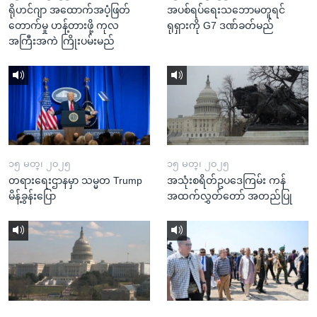
ရိုဟင်ဂျာ အထောက်အပံ့ဖြတ်
အပစ်ရပ်ရေးသဘောမတူရင်
တောက်မှု ဟန့်တားဖို့ ကုလ
ရုရှားကို G7 ဒဏ်ခတ်မည်
အကြီးအကဲ ကြိုးပမ်းမည်
၁၅ မတ္၊ ၂၀၂၅
၁၅ မတ္၊ ၂၀၂၅
တရားရေးဌာနမှာ သမ္မတ Trump
အသုံးစရိတ်ဥပဒေကြမ်း ကန်
မိန့်ခွန်းပြော
အထက်လွှတ်တော် အတည်ပြု