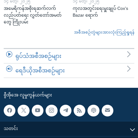
၁၄ မတ္၊ ၂၀၂၅
၁၄ မတ္၊ ၂၀၂၅
အမေရိကန်အစိုးရဆက်လက်
ကုလအတွင်းရေးမှူးချုပ် Cox's
လည်ပတ်ရေး လွှတ်တော်အမတ်
Bazar ရောက်
တွေ ကြိုးပမ်း
အစီအစဉ်တွဲများအားလုံးကြည့်ရှုရန်
ရုပ်သံအစီအစဉ်များ
ရေဒီယိုအစီအစဉ်များ
ဗွီအိုအေ လူမှုကွန်ယက်များ
သတင်း