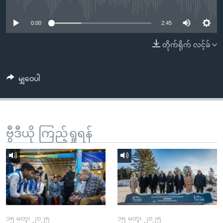
No media source currently available
အ
သုတပဒေသာ အင်္ဂလိပ်စာ
ညွန်း
Learning English
0:00
2:45
စာမျက်နှာ
သို့
ဗွီအိုအေ လူမှုကွန်ယက်များ
တိုက်ရိုက် လင့်ခ်
ကျော်
ကြည့်
မျှဝေပါ
ရန်
ဘာသာစကားများ
ရှာဖွေ
ရန်
နေရာ
ဗွီဒီယို ကြည့်ရှုရန်
သို့
ကျော်
ရန်
၁၅ မတ္၊ ၂၀၂၅
၁၅ မတ္၊ ၂၀၂၅