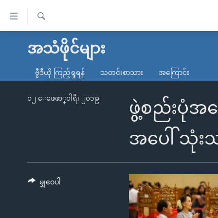
သုံး
ရ
ရှာဖွေ
လွယ်ကူ
မူလစာမျက်နှာ
အသံဖိုင်များ
ရ
စေ
မြန်မာ
လာ
ဗွီဒီယို ကြည့်ရှုရန်
သတင်းစာသား
အကြောင်း
သည့်
ဒ်
ကမ္ဘာ့သတင်းများ
Link
ဗွီဒီယို
နိုင်ငံတကာ
၀၂ ေဖေဖာ္၀ါရီ၊ ၂၀၁၉
ဖွဲ့စည်းပုံ
များ
သတင်းလွတ်လပ်ခွင့်
အမေရိကန်
ပင်မ
ရပ်ဝန်းတခု လမ်းတခု အလွန်
တရုတ်
အပေါ် သုံး
အကြောင်းအရာ
အင်္ဂလိပ်စာလေ့လာမယ်
အစ္စရေး-ပါလက်စတိုင်း
သို့
အပတ်စဉ်ကဏ္ဍများ
အမေရိကန်သုံးအီဒီယံ
ကျော်
ကြည့်
မျှဝေပါ
ရေဒီယိုနှင့်ရုပ်သံ အချက်အလက်များ
မကြေးမုံရဲ့ အင်္ဂလိပ်စာ
ရေဒီယို
ရန်
ရေဒီယို/တီဗွီအစီအစဉ်
ရုပ်ရှင်ထဲက အင်္ဂလိပ်စာ
တီဗွီ
ပင်မ