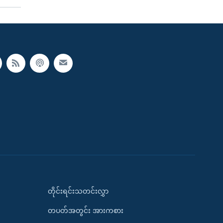
တိုင်းရင်းသတင်းလွှာ
တပတ်အတွင်း အားကစား