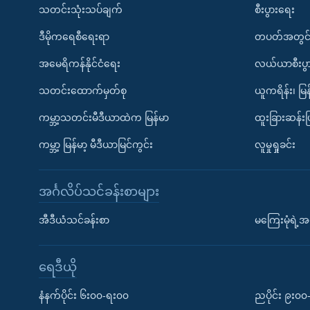
သတင်းသုံးသပ်ချက်
စီးပွားရေး
ဒီမိုကရေစီရေးရာ
တပတ်အတွင်
အမေရိကန်နိုင်ငံရေး
လယ်ယာစီးပွ
သတင်းထောက်မှတ်စု
ယူကရိန်း၊ မြန
ကမ္ဘာ့သတင်းမီဒီယာထဲက မြန်မာ
ထူးခြားဆန်း
ကမ္ဘာ့ မြန်မာ့ မီဒီယာမြင်ကွင်း
လူမှုရှုခင်း
အင်္ဂလိပ်သင်ခန်းစာများ
အီဒီယံသင်ခန်းစာ
မကြေးမုံရဲ့အင
ရေဒီယို
နံနက်ပိုင်း ၆း၀၀-ရး၀၀
ညပိုင်း ၉း၀