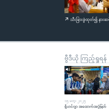
သုတပဒေသာ အင်္ဂလိပ်စာ
အ
ညွန်း
စာမျက်နှာ
သီးခြားခွဲထုတ်၍ နားဆင
သို့
ကျော်
ကြည့်
ရန်
ရှာဖွေ
ရန်
ဗွီဒီယို ကြည့်ရှုရန်
နေရာ
သို့
ကျော်
ရန်
၁၅ မတ္၊ ၂၀၂၅
ရိုဟင်ဂျာ အထောက်အပံ့ဖြတ်