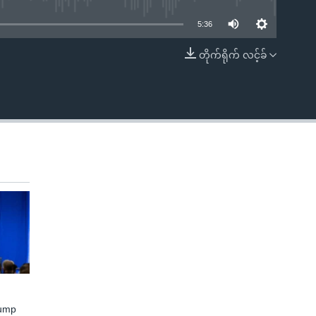
5:36
တိုက်ရိုက် လင့်ခ်
EMBED
rump