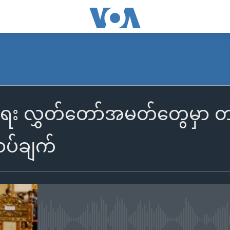
အရေး လွှတ်တော်အမတ်တွေမှာ တာဝ
သပ်ချက်
No media source currently availa