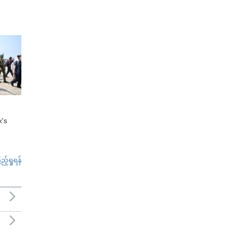
x's
်ရှုရန်