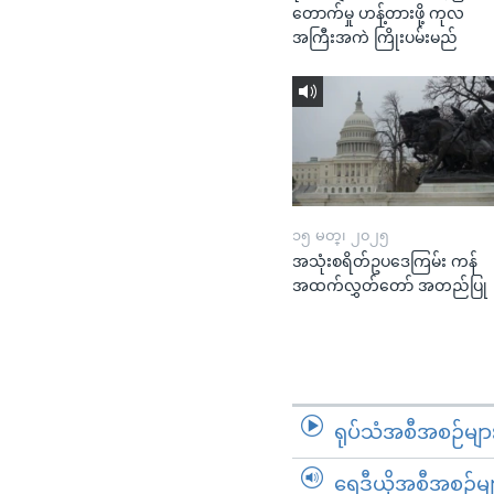
တောက်မှု ဟန့်တားဖို့ ကုလ
အကြီးအကဲ ကြိုးပမ်းမည်
၁၅ မတ္၊ ၂၀၂၅
အသုံးစရိတ်ဥပဒေကြမ်း ကန်
အထက်လွှတ်တော် အတည်ပြု
ရုပ်သံအစီအစဉ်မျာ
ရေဒီယိုအစီအစဉ်မျ