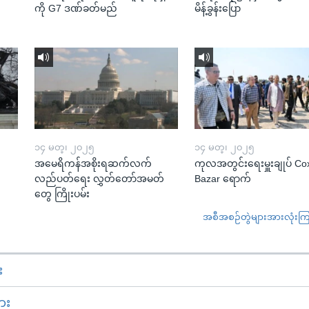
ကို G7 ဒဏ်ခတ်မည်
မိန့်ခွန်းပြော
၁၄ မတ္၊ ၂၀၂၅
၁၄ မတ္၊ ၂၀၂၅
အမေရိကန်အစိုးရဆက်လက်
ကုလအတွင်းရေးမှူးချုပ် Co
လည်ပတ်ရေး လွှတ်တော်အမတ်
Bazar ရောက်
တွေ ကြိုးပမ်း
အစီအစဉ်တွဲများအားလုံးကြည့
း
ား