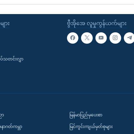
ုများ
ဗွီအိုအေ လူမှုကွန်ယက်များ
းလ်သတင်းလွှာ
ပညာ
မြန်မာပြည်မှပေးစာ
အနာဂတ်ကမ္ဘာ
မြင်ကွင်းကျယ်မှတ်စုများ