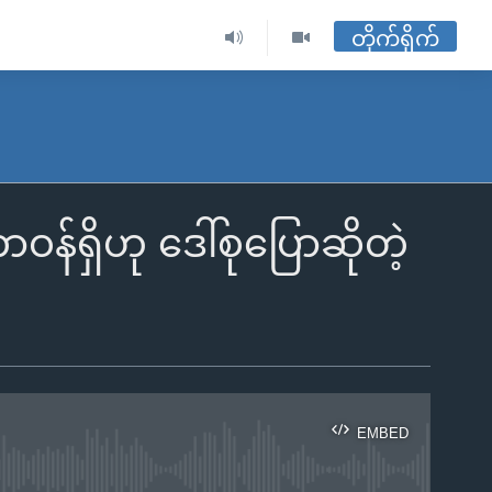
တိုက်ရိုက်
န်ရှိဟု ဒေါ်စုပြောဆိုတဲ့
EMBED
ble