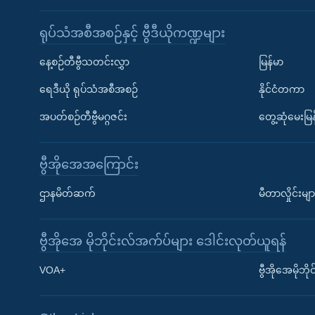
ရုပ်သံအစီအစဉ်နှင့် ဗွီဒီယိုကဏ္ဍများ
နေ့စဉ်တီဗွီသတင်းလွှာ
မြန်မာ
ရေဒီယို ရုပ်သံအစီအစဉ်
နိုင်ငံတကာ
အပတ်စဉ်တီဗွီမဂ္ဂဇင်း
တွေ့ဆုံမေးမြန
ဗွီအိုအေအကြောင်း
ဌာနမိတ်ဆက်
မီတာလှိုင်းမျာ
ဗွီအိုအေ မိုဘိုင်းလ်အက်ပ်များ ဒေါင်းလုတ်ယူရန်
Learning English
VOA+
ဗွီအိုအေမိုဘ
ဗွီအိုအေ လူမှုကွန်ယက်များ