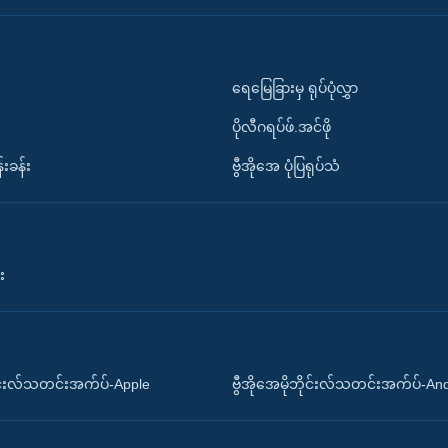
ရေမြေခြားမှ ရုပ်ပုံလွှာ
ပိုလီဂရပ်ဖ်.အင်ဖို
်းခန်း
ဗွီအိုအေ ပုံပြရုပ်သံ
း
ိုင်းလ်သတင်းအက်ပ်-Apple
ဗွီအိုအေမိုဘိုင်းလ်သတင်းအက်ပ်-An