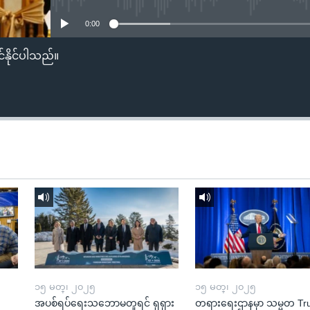
0:00
်နိုင်ပါသည်။
၁၅ မတ္၊ ၂၀၂၅
၁၅ မတ္၊ ၂၀၂၅
အပစ်ရပ်ရေးသဘောမတူရင် ရုရှား
တရားရေးဌာနမှာ သမ္မတ T