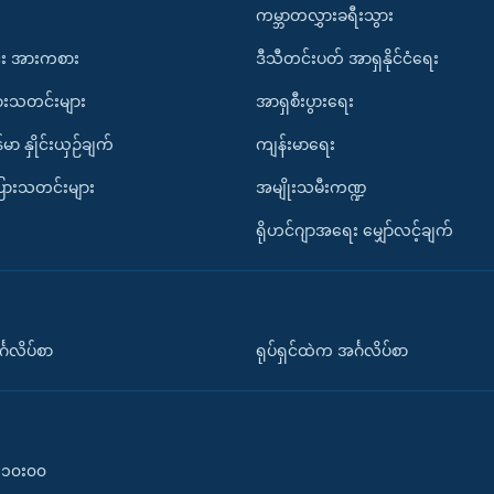
ကမ္ဘာတလွှားခရီးသွား
း အားကစား
ဒီသီတင်းပတ် အာရှနိုင်ငံရေး
ားသတင်းများ
အာရှစီးပွားရေး
်မာ နှိုင်းယှဉ်ချက်
ကျန်းမာရေး
ပြားသတင်းများ
အမျိုးသမီးကဏ္ဍ
ရိုဟင်ဂျာအရေး မျှော်လင့်ချက်
်္ဂလိပ်စာ
ရုပ်ရှင်ထဲက အင်္ဂလိပ်စာ
၀-၁၀း၀၀