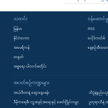
သတင်း
၀န်ဆောင်မှ
မြန်မာ
RSS
နိုင်ငံတကာ
ပေါ့ဒ်ကတ်စ်
အမေရိကန်
နေ့စဉ်အီးမေ
တရုတ်
အစ္စရေး-ပါလက်စတိုင်း
အပတ်စဉ်ကဏ္ဍများ
အယ်ဒီတာနဲ့ ဆွေးနွေးခန်း
သိပ္ပံနဲ့နည်း
ဒီမိုကရေစီ၊ လူ့အခွင့်အရေးနှင့် ခေတ်ပြိုင်ကမ္ဘာ
ဥတုရာသီနဲ့ 