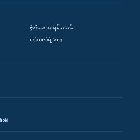
ဗွီအိုအေ တမိနစ်သတင်း
နော်သဇင်ရဲ့ Vlog
droid