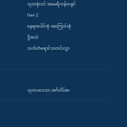
သုတစုံလင် အမေရိကန်တခွင်
Gen Z
နေရာပေါင်းစုံ အကြောင်းစုံ
ဒို့အသံ
သက်တံရောင်သတင်းလွှာ
သုတပဒေသာ အင်္ဂလိပ်စာ