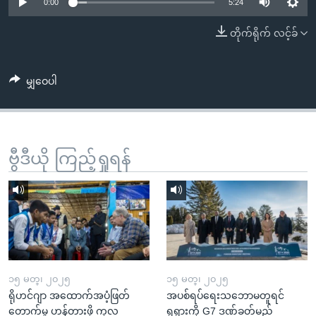
အ
0:00
5:24
သုတပဒေသာ အင်္ဂလိပ်စာ
ညွန်း
Learning English
တိုက်ရိုက် လင့်ခ်
စာမျက်နှာ
သို့
ဗွီအိုအေ လူမှုကွန်ယက်များ
ကျော်
မျှဝေပါ
ကြည့်
ရန်
ဘာသာစကားများ
ရှာဖွေ
ဗွီဒီယို ကြည့်ရှုရန်
ရန်
နေရာ
သို့
ကျော်
ရန်
၁၅ မတ္၊ ၂၀၂၅
၁၅ မတ္၊ ၂၀၂၅
ရိုဟင်ဂျာ အထောက်အပံ့ဖြတ်
အပစ်ရပ်ရေးသဘောမတူရင်
တောက်မှု ဟန့်တားဖို့ ကုလ
ရုရှားကို G7 ဒဏ်ခတ်မည်