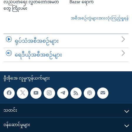
လည်ပတ်ရေး လွှတ်တော်အမတ်
Bazar ရောက်
တွေ ကြိုးပမ်း
အစီအစဉ်တွဲများအားလုံးကြည့်ရှုရန်
ရုပ်သံအစီအစဉ်များ
ရေဒီယိုအစီအစဉ်များ
ဗွီအိုအေ လူမှုကွန်ယက်များ
သတင်း
၀န်ဆောင်မှုများ