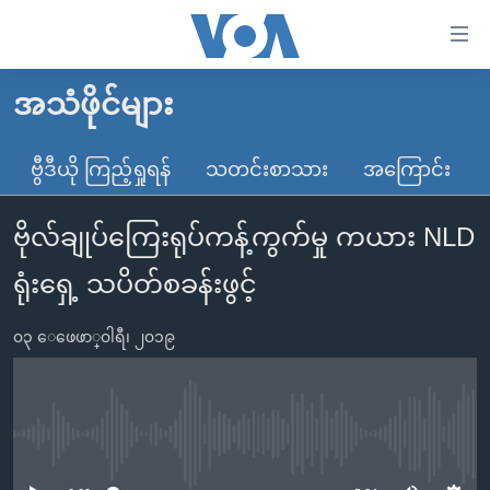
သုံး
ရ
လွယ်ကူ
အသံဖိုင်များ
မူလစာမျက်နှာ
စေ
မြန်မာ
ဗွီဒီယို ကြည့်ရှုရန်
သတင်းစာသား
အကြောင်း
သည့်
ကမ္ဘာ့သတင်းများ
Link
ဗိုလ်ချုပ်ကြေးရုပ်ကန့်ကွက်မှု ကယား NLD
ဗွီဒီယို
နိုင်ငံတကာ
များ
သတင်းလွတ်လပ်ခွင့်
အမေရိကန်
ရုံးရှေ့ သပိတ်စခန်းဖွင့်
ပင်မ
ရပ်ဝန်းတခု လမ်းတခု အလွန်
တရုတ်
အကြောင်းအရာ
၀၃ ေဖေဖာ္၀ါရီ၊ ၂၀၁၉
သို့
အင်္ဂလိပ်စာလေ့လာမယ်
အစ္စရေး-ပါလက်စတိုင်း
ကျော်
အပတ်စဉ်ကဏ္ဍများ
အမေရိကန်သုံးအီဒီယံ
ကြည့်
ရေဒီယိုနှင့်ရုပ်သံ အချက်အလက်များ
မကြေးမုံရဲ့ အင်္ဂလိပ်စာ
ရေဒီယို
ရန်
No media source currently available
ပင်မ
ရေဒီယို/တီဗွီအစီအစဉ်
ရုပ်ရှင်ထဲက အင်္ဂလိပ်စာ
တီဗွီ