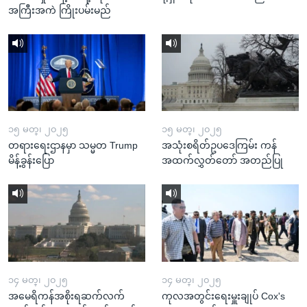
အကြီးအကဲ ကြိုးပမ်းမည်
၁၅ မတ္၊ ၂၀၂၅
၁၅ မတ္၊ ၂၀၂၅
တရားရေးဌာနမှာ သမ္မတ Trump
အသုံးစရိတ်ဥပဒေကြမ်း ကန်
မိန့်ခွန်းပြော
အထက်လွှတ်တော် အတည်ပြု
၁၄ မတ္၊ ၂၀၂၅
၁၄ မတ္၊ ၂၀၂၅
အမေရိကန်အစိုးရဆက်လက်
ကုလအတွင်းရေးမှူးချုပ် Cox's