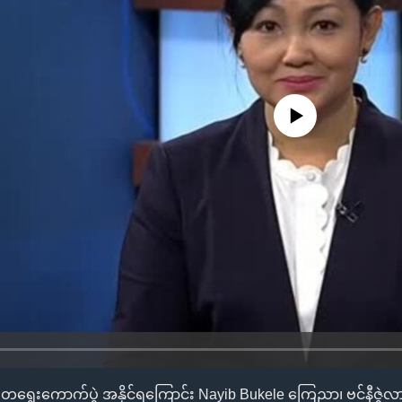
No media source currently availa
္မတရွေးကောက်ပွဲ အနိုင်ရကြောင်း Nayib Bukele ကြေညာ၊ ဗင်နီဇွဲလ