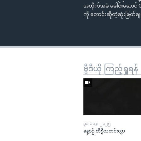
အတိုက်အခံ ခေါင်းဆောင် Gu
ကို တောင်းဆိုတဲ့ဆုံးဖြတ်
ဗွီဒီယို ကြည့်ရှုရန်
၃၁ မတ္၊ ၂၀၂၅
နေ့စဉ် တီဗွီသတင်းလွှာ