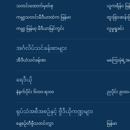
သတင်းထောက်မှတ်စု
ယူကရိန်း၊ မြန
ကမ္ဘာ့သတင်းမီဒီယာထဲက မြန်မာ
ထူးခြားဆန်း
ကမ္ဘာ့ မြန်မာ့ မီဒီယာမြင်ကွင်း
လူမှုရှုခင်း
အင်္ဂလိပ်သင်ခန်းစာများ
အီဒီယံသင်ခန်းစာ
မကြေးမုံရဲ့အင
ရေဒီယို
နံနက်ပိုင်း ၆း၀၀-ရး၀၀
ညပိုင်း ၉း၀
ရုပ်သံအစီအစဉ်နှင့် ဗွီဒီယိုကဏ္ဍများ
နေ့စဉ်တီဗွီသတင်းလွှာ
မြန်မာ