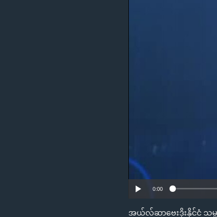
သုတပဒေသာ အင်္ဂလိပ်စာ
အ
ညွန်း
စာမျက်နှာ
သို့
ကျော်
ကြည့်
ရန်
ရှာဖွေ
ရန်
နေရာ
သို့
ကျော်
ရန်
0:00
အယ်လ်ဆာဗေးဒိုးနိုင်ငံ သမ