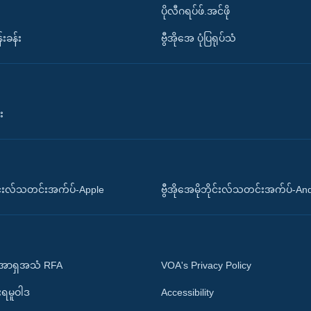
ပိုလီဂရပ်ဖ်.အင်ဖို
်းခန်း
ဗွီအိုအေ ပုံပြရုပ်သံ
း
ိုင်းလ်သတင်းအက်ပ်-Apple
ဗွီအိုအေမိုဘိုင်းလ်သတင်းအက်ပ်-An
 အာရှအသံ RFA
VOA's Privacy Policy
ုးရမူဝါဒ
Accessibility