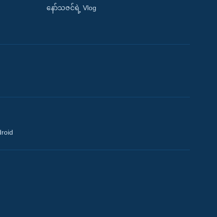
နော်သဇင်ရဲ့ Vlog
droid