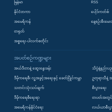
မြန်မာ
RSS
နိုင်ငံတကာ
ပေါ့ဒ်ကတ်စ်
အမေရိကန်
နေ့စဉ်အီးမေ
တရုတ်
အစ္စရေး-ပါလက်စတိုင်း
အပတ်စဉ်ကဏ္ဍများ
အယ်ဒီတာနဲ့ ဆွေးနွေးခန်း
သိပ္ပံနဲ့နည်း
ဒီမိုကရေစီ၊ လူ့အခွင့်အရေးနှင့် ခေတ်ပြိုင်ကမ္ဘာ
ဥတုရာသီနဲ့ 
သတင်းသုံးသပ်ချက်
စီးပွားရေး
ဒီမိုကရေစီရေးရာ
တပတ်အတွင်
အမေရိကန်နိုင်ငံရေး
လယ်ယာစီးပွ