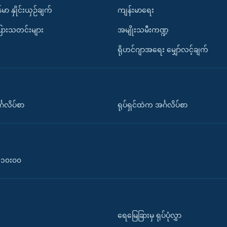
်မာ နှိုင်းယှဉ်ချက်
ကျန်းမာရေး
ပြားသတင်းများ
အမျိုးသမီးကဏ္ဍ
ရိုဟင်ဂျာအရေး မျှော်လင့်ချက်
်္ဂလိပ်စာ
ရုပ်ရှင်ထဲက အင်္ဂလိပ်စာ
၀-၁၀း၀၀
ရေမြေခြားမှ ရုပ်ပုံလွှာ