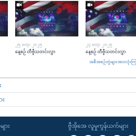
၂၅ မတ္၊ ၂၀၂၅
၂၄ မတ္၊ ၂၀၂၅
နေ့စဉ် တီဗွီသတင်းလွှာ
နေ့စဉ် တီဗွီသတင်းလွှာ
အစီအစဉ်တွဲများအားလုံးကြည့
း
ား
ုများ
ဗွီအိုအေ လူမှုကွန်ယက်များ