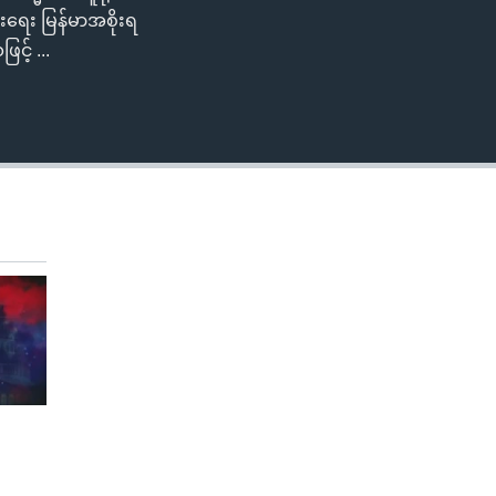
းရေး မြန်မာအစိုးရ
င့် ...