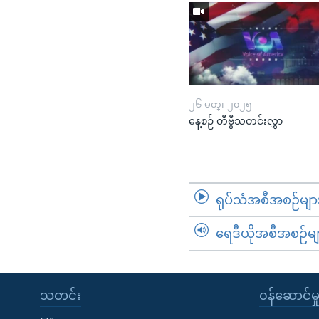
၂၆ မတ္၊ ၂၀၂၅
နေ့စဉ် တီဗွီသတင်းလွှာ
ရုပ်သံအစီအစဉ်မျာ
ရေဒီယိုအစီအစဉ်မျ
သတင်း
၀န်ဆောင်မှ