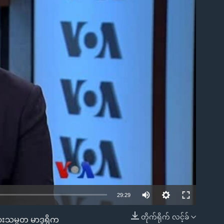
ble
29:29
တိုက်ရိုက် လင့်ခ်
ားသမ္မတ မာဒူရိုက
EMBED