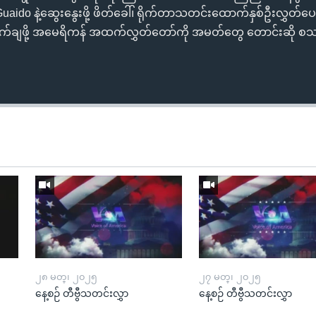
aido နဲ့ဆွေးနွေးဖို့ ဖိတ်ခေါ်၊ ရိုက်တာသတင်းထောက်နှစ်ဦးလွှတ်ပေ
ချက်ချဖို့ အမေရိကန် အထက်လွှတ်တော်ကို အမတ်တွေ တောင်းဆို စသဖြ
၂၈ မတ္၊ ၂၀၂၅
၂၇ မတ္၊ ၂၀၂၅
နေ့စဉ် တီဗွီသတင်းလွှာ
နေ့စဉ် တီဗွီသတင်းလွှာ