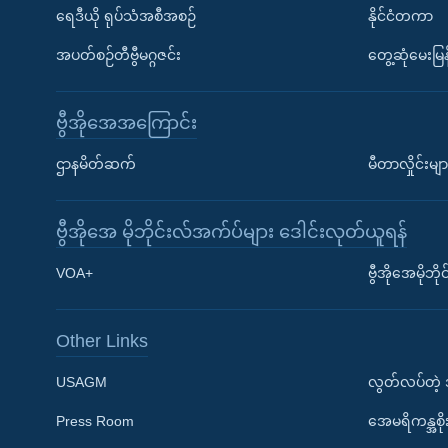
ရေဒီယို ရုပ်သံအစီအစဉ်
နိုင်ငံတကာ
အပတ်စဉ်တီဗွီမဂ္ဂဇင်း
တွေ့ဆုံမေးမြန
ဗွီအိုအေအကြောင်း
ဌာနမိတ်ဆက်
မီတာလှိုင်းမျာ
ဗွီအိုအေ မိုဘိုင်းလ်အက်ပ်များ ဒေါင်းလုတ်ယူရန်
Learning English
VOA+
ဗွီအိုအေမိုဘ
ဗွီအိုအေ လူမှုကွန်ယက်များ
Other Links
USAGM
လွတ်လပ်တဲ့
Press Room
အေမရိကန္အစိ
ဘာသာစကားများ