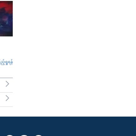
်ရှုရန်