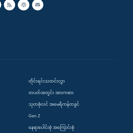
တိုင်းရင်းသတင်းလွှာ
တပတ်အတွင်း အားကစား
သုတစုံလင် အမေရိကန်တခွင်
Gen Z
နေရာပေါင်းစုံ အကြောင်းစုံ