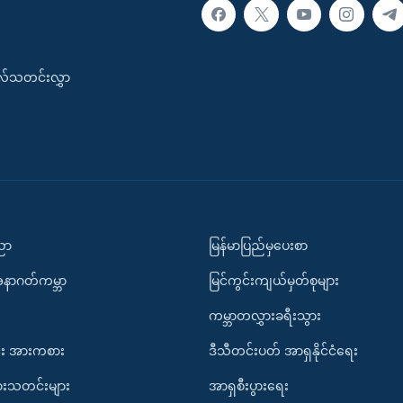
းလ်သတင်းလွှာ
ပညာ
မြန်မာပြည်မှပေးစာ
အနာဂတ်ကမ္ဘာ
မြင်ကွင်းကျယ်မှတ်စုများ
ကမ္ဘာတလွှားခရီးသွား
း အားကစား
ဒီသီတင်းပတ် အာရှနိုင်ငံရေး
ားသတင်းများ
အာရှစီးပွားရေး