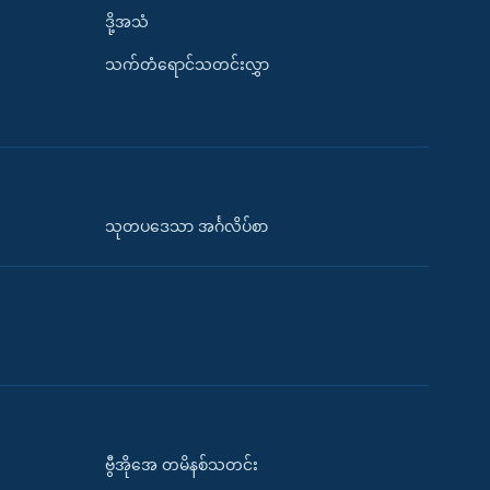
ဒို့အသံ
သက်တံရောင်သတင်းလွှာ
သုတပဒေသာ အင်္ဂလိပ်စာ
ဗွီအိုအေ တမိနစ်သတင်း