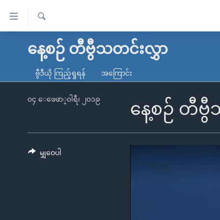
သုံး
ရ
ရှာဖွေ
လွယ်ကူ
မူလစာမျက်နှာ
နေ့စဉ် တီဗွီသတင်းလွှာ
ရ
စေ
မြန်မာ
လာ
ဗွီဒီယို ကြည့်ရှုရန်
အကြောင်း
သည့်
ဒ်
ကမ္ဘာ့သတင်းများ
Link
ဗွီဒီယို
နိုင်ငံတကာ
၀၄ ေဖေဖာ္၀ါရီ၊ ၂၀၁၉
နေ့စဉ် တီဗ
များ
သတင်းလွတ်လပ်ခွင့်
အမေရိကန်
ပင်မ
ရပ်ဝန်းတခု လမ်းတခု အလွန်
တရုတ်
အကြောင်းအရာ
အင်္ဂလိပ်စာလေ့လာမယ်
အစ္စရေး-ပါလက်စတိုင်း
မျှဝေပါ
သို့
အပတ်စဉ်ကဏ္ဍများ
အမေရိကန်သုံးအီဒီယံ
ကျော်
ကြည့်
ရေဒီယိုနှင့်ရုပ်သံ အချက်အလက်များ
မကြေးမုံရဲ့ အင်္ဂလိပ်စာ
ရေဒီယို
ရန်
ရေဒီယို/တီဗွီအစီအစဉ်
ရုပ်ရှင်ထဲက အင်္ဂလိပ်စာ
တီဗွီ
ပင်မ