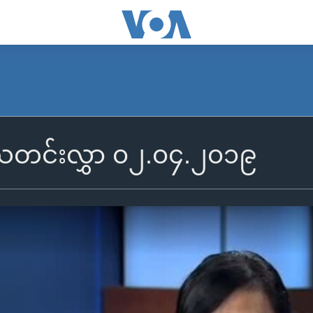
ွီသတင်းလွှာ ၀၂.၀၄.၂၀၁၉