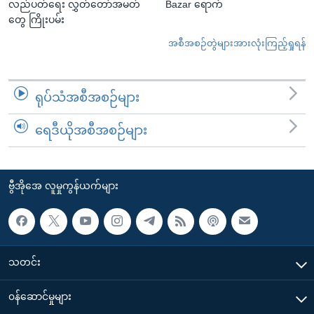
လည်ပတ်ရေး လွှတ်တော်အမတ်
Bazar ရောက်
တွေ ကြိုးပမ်း
အစီအစဉ်တွဲများအားလုံးကြည့်ရှုရန်
ရုပ်သံအစီအစဉ်များ
ရေဒီယိုအစီအစဉ်များ
ဗွီအိုအေ လူမှုကွန်ယက်များ
သတင်း
၀န်ဆောင်မှုများ