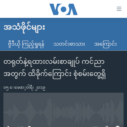
သုံး
ရ
လွယ်ကူ
အသံဖိုင်များ
မူလစာမျက်နှာ
စေ
မြန်မာ
ဗွီဒီယို ကြည့်ရှုရန်
သတင်းစာသား
အကြောင်း
သည့်
ကမ္ဘာ့သတင်းများ
Link
တရုတ်နဲ့ရထားလမ်းစာချုပ် ကင်ညာ
ဗွီဒီယို
နိုင်ငံတကာ
များ
သတင်းလွတ်လပ်ခွင့်
အမေရိကန်
အတွက် ထိခိုက်ကြောင်း စုံစမ်းတွေ့ရှိ
ပင်မ
ရပ်ဝန်းတခု လမ်းတခု အလွန်
တရုတ်
အကြောင်းအရာ
၀၅ ေဖေဖာ္၀ါရီ၊ ၂၀၁၉
သို့
အင်္ဂလိပ်စာလေ့လာမယ်
အစ္စရေး-ပါလက်စတိုင်း
ကျော်
အပတ်စဉ်ကဏ္ဍများ
အမေရိကန်သုံးအီဒီယံ
ကြည့်
ရေဒီယိုနှင့်ရုပ်သံ အချက်အလက်များ
မကြေးမုံရဲ့ အင်္ဂလိပ်စာ
ရေဒီယို
ရန်
No media source currently available
ပင်မ
ရေဒီယို/တီဗွီအစီအစဉ်
ရုပ်ရှင်ထဲက အင်္ဂလိပ်စာ
တီဗွီ