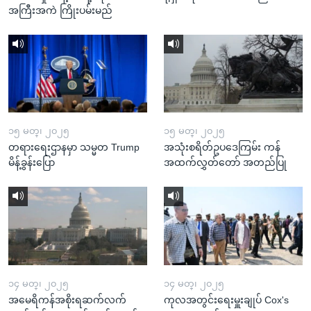
အကြီးအကဲ ကြိုးပမ်းမည်
၁၅ မတ္၊ ၂၀၂၅
၁၅ မတ္၊ ၂၀၂၅
တရားရေးဌာနမှာ သမ္မတ Trump
အသုံးစရိတ်ဥပဒေကြမ်း ကန်
မိန့်ခွန်းပြော
အထက်လွှတ်တော် အတည်ပြု
၁၄ မတ္၊ ၂၀၂၅
၁၄ မတ္၊ ၂၀၂၅
အမေရိကန်အစိုးရဆက်လက်
ကုလအတွင်းရေးမှူးချုပ် Cox's