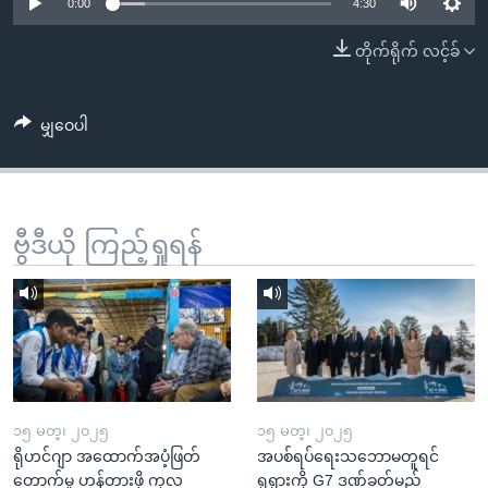
အ
0:00
4:30
သုတပဒေသာ အင်္ဂလိပ်စာ
ညွန်း
Learning English
တိုက်ရိုက် လင့်ခ်
စာမျက်နှာ
သို့
ဗွီအိုအေ လူမှုကွန်ယက်များ
ကျော်
မျှဝေပါ
ကြည့်
ရန်
ဘာသာစကားများ
ရှာဖွေ
ဗွီဒီယို ကြည့်ရှုရန်
ရန်
နေရာ
သို့
ကျော်
ရန်
၁၅ မတ္၊ ၂၀၂၅
၁၅ မတ္၊ ၂၀၂၅
ရိုဟင်ဂျာ အထောက်အပံ့ဖြတ်
အပစ်ရပ်ရေးသဘောမတူရင်
တောက်မှု ဟန့်တားဖို့ ကုလ
ရုရှားကို G7 ဒဏ်ခတ်မည်