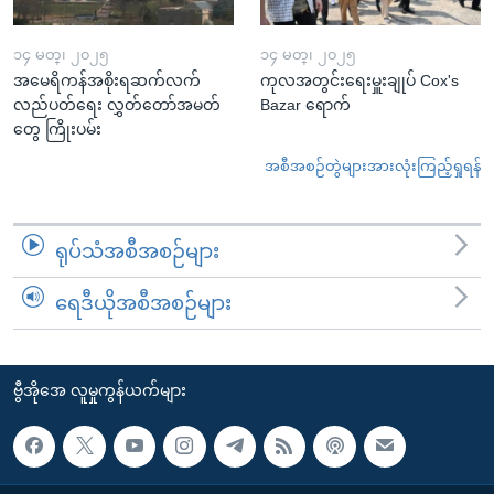
၁၄ မတ္၊ ၂၀၂၅
၁၄ မတ္၊ ၂၀၂၅
အမေရိကန်အစိုးရဆက်လက်
ကုလအတွင်းရေးမှူးချုပ် Cox's
လည်ပတ်ရေး လွှတ်တော်အမတ်
Bazar ရောက်
တွေ ကြိုးပမ်း
အစီအစဉ်တွဲများအားလုံးကြည့်ရှုရန်
ရုပ်သံအစီအစဉ်များ
ရေဒီယိုအစီအစဉ်များ
ဗွီအိုအေ လူမှုကွန်ယက်များ