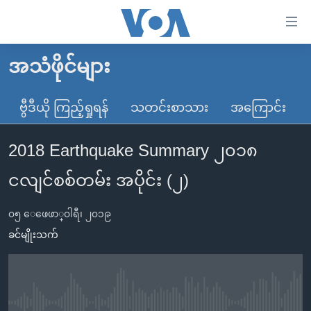
သုံး
ရ
လွယ်ကူ
အသံဖိုင်များ
မူလစာမျက်နှာ
စေ
မြန်မာ
ဗွီဒီယို ကြည့်ရှုရန်
သတင်းစာသား
အကြောင်း
သည့်
ကမ္ဘာ့သတင်းများ
Link
2018 Earthquake Summary ၂၀၁၈
ဗွီဒီယို
နိုင်ငံတကာ
များ
သတင်းလွတ်လပ်ခွင့်
အမေရိကန်
ငလျင်စစ်တမ်း အပိုင်း (၂)
ပင်မ
ရပ်ဝန်းတခု လမ်းတခု အလွန်
တရုတ်
အကြောင်းအရာ
၀၅ ေဖေဖာ္၀ါရီ၊ ၂၀၁၉
သို့
အင်္ဂလိပ်စာလေ့လာမယ်
အစ္စရေး-ပါလက်စတိုင်း
ခင်မျိုးသက်
ကျော်
အပတ်စဉ်ကဏ္ဍများ
အမေရိကန်သုံးအီဒီယံ
ကြည့်
ရေဒီယိုနှင့်ရုပ်သံ အချက်အလက်များ
မကြေးမုံရဲ့ အင်္ဂလိပ်စာ
ရေဒီယို
ရန်
ပင်မ
ရေဒီယို/တီဗွီအစီအစဉ်
ရုပ်ရှင်ထဲက အင်္ဂလိပ်စာ
တီဗွီ