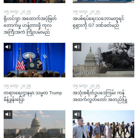
၁၅ မတ္၊ ၂၀၂၅
၁၅ မတ္၊ ၂၀၂၅
ရိုဟင်ဂျာ အထောက်အပံ့ဖြတ်
အပစ်ရပ်ရေးသဘောမတူရင်
တောက်မှု ဟန့်တားဖို့ ကုလ
ရုရှားကို G7 ဒဏ်ခတ်မည်
အကြီးအကဲ ကြိုးပမ်းမည်
၁၅ မတ္၊ ၂၀၂၅
၁၅ မတ္၊ ၂၀၂၅
တရားရေးဌာနမှာ သမ္မတ Trump
အသုံးစရိတ်ဥပဒေကြမ်း ကန်
မိန့်ခွန်းပြော
အထက်လွှတ်တော် အတည်ပြု