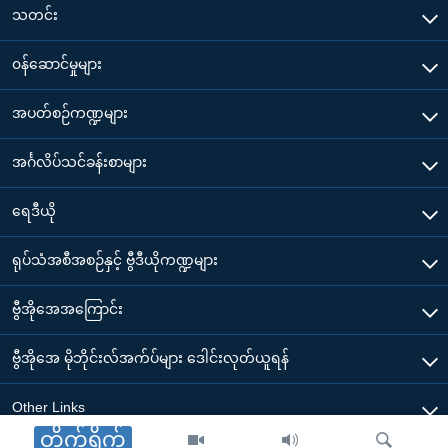
သတင်း
၀န်ဆောင်မှုများ
အပတ်စဉ်ကဏ္ဍများ
အင်္ဂလိပ်သင်ခန်းစာများ
ရေဒီယို
ရုပ်သံအစီအစဉ်နှင့် ဗွီဒီယိုကဏ္ဍများ
ဗွီအိုအေအကြောင်း
ဗွီအိုအေ မိုဘိုင်းလ်အက်ပ်များ ဒေါင်းလုတ်ယူရန်
Other Links
တိုက်ရိုက်