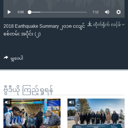
No media source currently available
အ
သုတပဒေသာ အင်္ဂလိပ်စာ
ညွန်း
Learning English
0:00
7:12
စာမျက်နှာ
သို့
တိုက်ရိုက် လင့်ခ်
ဗွီအိုအေ လူမှုကွန်ယက်များ
2018 Earthquake Summary ၂၀၁၈ ငလျင်
ကျော်
စစ်တမ်း အပိုင်း (၂)
ကြည့်
ရန်
ဘာသာစကားများ
ရှာဖွေ
မျှဝေပါ
ရန်
နေရာ
သို့
ကျော်
ဗွီဒီယို ကြည့်ရှုရန်
ရန်