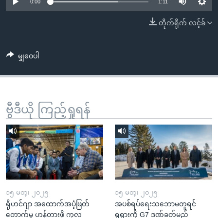
အ
0:00
1:11
သုတပဒေသာ အင်္ဂလိပ်စာ
ညွန်း
Learning English
တိုက်ရိုက် လင့်ခ်
စာမျက်နှာ
သို့
ဗွီအိုအေ လူမှုကွန်ယက်များ
ကျော်
မျှဝေပါ
ကြည့်
ရန်
ဘာသာစကားများ
ရှာဖွေ
ဗွီဒီယို ကြည့်ရှုရန်
ရန်
နေရာ
သို့
ကျော်
ရန်
၁၅ မတ္၊ ၂၀၂၅
၁၅ မတ္၊ ၂၀၂၅
ရိုဟင်ဂျာ အထောက်အပံ့ဖြတ်
အပစ်ရပ်ရေးသဘောမတူရင်
တောက်မှု ဟန့်တားဖို့ ကုလ
ရုရှားကို G7 ဒဏ်ခတ်မည်