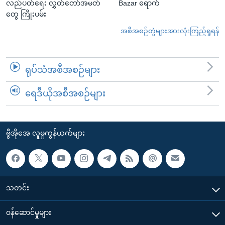
လည်ပတ်ရေး လွှတ်တော်အမတ်
Bazar ရောက်
တွေ ကြိုးပမ်း
အစီအစဉ်တွဲများအားလုံးကြည့်ရှုရန်
ရုပ်သံအစီအစဉ်များ
ရေဒီယိုအစီအစဉ်များ
ဗွီအိုအေ လူမှုကွန်ယက်များ
သတင်း
၀န်ဆောင်မှုများ