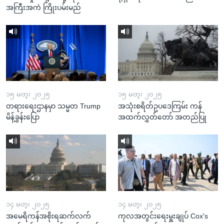
အကြီးအကဲ ကြိုးပမ်းမည်
၁၅ မတ္၊ ၂၀၂၅
၁၅ မတ္၊ ၂၀၂၅
တရားရေးဌာနမှာ သမ္မတ Trump
အသုံးစရိတ်ဥပဒေကြမ်း ကန်
မိန့်ခွန်းပြော
အထက်လွှတ်တော် အတည်ပြု
၁၄ မတ္၊ ၂၀၂၅
၁၄ မတ္၊ ၂၀၂၅
အမေရိကန်အစိုးရဆက်လက်
ကုလအတွင်းရေးမှူးချုပ် Cox's