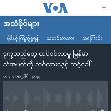
သုံး
ရ
လွယ်ကူ
အသံဖိုင်များ
မူလစာမျက်နှာ
စေ
မြန်မာ
ဗွီဒီယို ကြည့်ရှုရန်
သတင်းစာသား
အကြောင်း
သည့်
ကမ္ဘာ့သတင်းများ
Link
ဒုက္ခသည်တွေ ထပ်ဝင်လာမှု မြန်မာ
ဗွီဒီယို
နိုင်ငံတကာ
များ
သတင်းလွတ်လပ်ခွင့်
အမေရိကန်
သံအမတ်ကို ဘင်္ဂလားဒေ့ရှ် ဆင့်ခေါ်
ပင်မ
ရပ်ဝန်းတခု လမ်းတခု အလွန်
တရုတ်
အကြောင်းအရာ
၀၇ ေဖေဖာ္၀ါရီ၊ ၂၀၁၉
သို့
အင်္ဂလိပ်စာလေ့လာမယ်
အစ္စရေး-ပါလက်စတိုင်း
ကျော်
အပတ်စဉ်ကဏ္ဍများ
အမေရိကန်သုံးအီဒီယံ
ကြည့်
ရေဒီယိုနှင့်ရုပ်သံ အချက်အလက်များ
မကြေးမုံရဲ့ အင်္ဂလိပ်စာ
ရေဒီယို
ရန်
No media source currently available
ပင်မ
ရေဒီယို/တီဗွီအစီအစဉ်
ရုပ်ရှင်ထဲက အင်္ဂလိပ်စာ
တီဗွီ