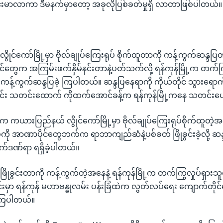
မိုတင်းမာလာကာ ဒီမနက်မှာတော့ အခုလိုပြစ်ခတ်မှုရှိ လာတာဖြစ်ပါတယ်။
ုင်ကော်မြို့မှာ ဗိုလ်ချုပ်ကြေးရုပ် စိုက်ထူတာကို ကန့်ကွက်ဆန္ဒပြ
င်တွေက အကြမ်းဖက်နှိမ်နင်းတာနဲ့ပတ်သက်လို့ ရန်ကုန်မြို့က တက်ကြ
့ ကန့်ကွက်ဆန္ဒပြခဲ့ ကြပါတယ်။ ဆန္ဒပြနေရာကို ကိုယ်တိုင် သွားရော
ာပိုင်း သတင်းထောက် ကိုထက်အောင်ခန့်က ရန်ကုန်မြို့ကနေ သတင်းပ
းက ကယားပြည်နယ် လွိုင်ကော်မြို့မှာ ဗိုလ်ချုပ်ကြေးရုပ်စိုက်ထူတဲ့အ
ပ်ကို အာဏာပိုင်တွေဘက်က ရာဘာကျည်ဆံနဲ့ပစ်ခတ် ဖြိုခွင်းခဲ့လို့ ဆ
က်ဒဏ်ရာ ရရှိခဲ့ပါတယ်။
ြိုခွင်းတာကို ကန့်ကွက်တဲ့အနေနဲ့ ရန်ကုန်မြို့က တက်ကြွလှုပ်ရှားသူ
်းမှာ ရန်ကုန် မဟာဗန္ဓုလမ်း ပန်းခြံထဲက လွတ်လပ်ရေး ကျောက်တိုင်ရ
့ကြပါတယ်။