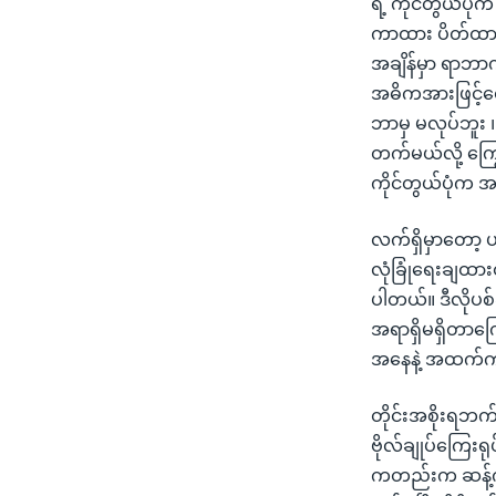
ရဲ့ ကိုင်တွယ်ပုံက
ကာထား ပိတ်ထား
အချိန်မှာ ရာဘ
အဓိကအားဖြင့်
ဘာမှ မလုပ်ဘူး ၊ 
တက်မယ်လို့ ကြွ
ကိုင်တွယ်ပုံက 
လက်ရှိမှာတော့ ပ
လုံခြုံရေးချထာ
ပါတယ်။ ဒီလိုပစ
အရာရှိမရှိတာကြ
အနေနဲ့ အထက်က အ
တိုင်းအစိုးရဘက
ဗိုလ်ချုပ်ကြေးရ
ကတည်းက ဆန့်ကျ