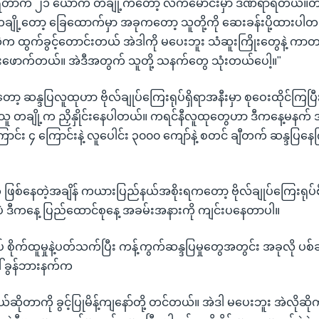
ာရတာက ၂၁ ယောက် တချို့ကတော့ လက်မောင်းမှာ ဒဏ်ရာရတယ်။တ
ချို့တော့ ခြေထောက်မှာ အခုကတော့ သူတို့ကို ဆေးခန်းပို့ထားပါတယ
ဲက ထွက်ခွင့်တောင်းတယ် အဲဒါကို မပေးဘူး သံဆူးကြိုးတွေနဲ့ ကာတယ
 တိုးဖောက်တယ်။ အဲဒီအတွက် သူတို့ သနက်တွေ သုံးတယ်ပေါ့။"
 ဆန္ဒပြလူထုဟာ ဗိုလ်ချုပ်ကြေးရုပ်ရှိရာအနီးမှာ စုဝေးထိုင်ကြပြီ
်ရှိသူ တချို့က ညှိနှိုင်းနေပါတယ်။ ကရင်နီလူထုတွေဟာ ဒီကနေ့မနက်
ောင်း ၄ ကြောင်းနဲ့ လူပေါင်း ၃၀၀၀ ကျော်နဲ့ စတင် ချီတက် ဆန္ဒပြန
တွေ ဖြစ်နေတဲ့အချိန် ကယားပြည်နယ်အစိုးရကတော့ ဗိုလ်ချုပ်ကြေးရုပ်စို
ာပဲ ဒီကနေ့ ပြည်ထောင်စုနေ့ အခမ်းအနားကို ကျင်းပနေတာပါ။
ုပ် စိုက်ထူမှုနဲ့ပတ်သက်ပြီး ကန့်ကွက်ဆန္ဒပြမှုတွေအတွင်း အခုလို ပ
် ခွန်ဘားနက်က
်ဆိုတာကို ခွင့်ပြုမိန့်ကျနော်တို့ တင်တယ်။ အဲဒါ မပေးဘူး အဲလိုဆ