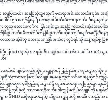
နဲ့ ပတ်သက်လို့ Generation Wave က ကိုမိုးသွေဃ်းက အခုလိုပြေ
န္ဒပြတယ်။ ဆန္ဒပြတဲ့သူတွေကို မတရားဖမ်းဆီးတယ်။ ပုဒ်မ အမျိ
်ပေါင်း ၅၀ ကျော်ရှိနေပြီ မတရားဖမ်းဆီးခံထားရတယ်။ ဒီနေ့မနက်မှ
ူထု ထောင်ကျော်က ငြိမ်းချမ်းစွာ ဆန္ဒပြကြတယ်။ အဲ့ဒီအပေါ်မှ
်ဖြိုခွဲ တယ်။ မီးသတ်ပိုက်နဲ့ဖြိုခွဲတယ်။ ဆိုတော့ ဒီနေ့ ဒီအချိန် ဒီနေ
်ရှိလာတာက အဲ့ဒီလို မတရားအကြမ်းဖက်တဲ့ လုပ်ရပ်ကို ဆန့်ကျင်ဖို့ ဖြ
ဦးဖြစ်တဲ့ မဇူဇန်ကလည်း ဗိုလ်ချုပ်အောင်ဆန်းအပေါ် ထားတဲ့ သူ
တယ်။
်လောက်ထိ ချစ်ခဲ့လည်းဆိုရင် ကျွန်မတို့ပြည်နယ်က လူတွေဟာဆိုရင
ုတဲ့ကာလတုန်းက ဗိုလ်ချုပ်မွေးနေ့ လွတ်လပ်ရေးနေ့ဆိုရင် ကျွန်မတို
ိုလ်ချုပ်မွေးနေ့ ဒီပြည်သူတွေ သိဖို့ လွတ်လပ်ရေးနေ့ ပြည်သူတွေသိဖို့ 
ြောင်နဲ့ လုပ်ခဲ့တဲ့ ကာလတွေရှိတယ်။ ဒါကျွန်မတို့ ဗိုလ်ချုပ်ကို မချစ်
ိစ္စက ဒီ NLD အစိုးရလုပ်နေတဲ့ ကိစ္စက ကျွန်မတို့ စစသိကတည်းက 