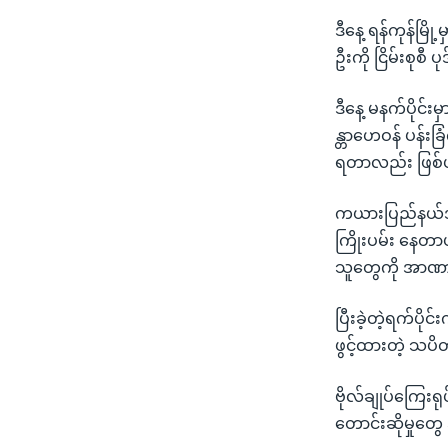
ဒီနေ့ ရန်ကုန်မြိ
ဦးကို ငြိမ်းစုစီ
ဒီနေ့ မနက်ပိုင်း
န္တာဟေဝန် ပန်းခြ
ရတာလည်း ဖြစ်
ကယားပြည်နယ်အစိ
ကြိုးပမ်း နေတာ
သူတွေကို အာဏာ
ပြီးခဲ့တဲ့ရက်ပိုင
ဖွင့်ထားတဲ့ သပ
ဗိုလ်ချုပ်ကြေးရုပ
တောင်းဆိုမှုတွ