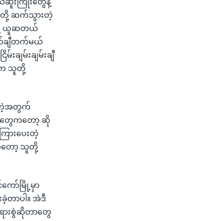
သံဆူးကြိုးတွေနဲ့
ု့ ဆက်သွားတဲ့
ု့ ယူဆတယ်
်ချီတက်မယ်
မ်းချမ်းချမ်းချီ
 သူတို့
ာတဲ့အတွက်
ခံတွေကတော့ ဆို
ေကြားပေးတဲ့
တော့ သူတို့
ော်မြို့မှာ
ခဲ့တာပါ။ အဲဒီ
ားစွဲဆိုတာတွေ