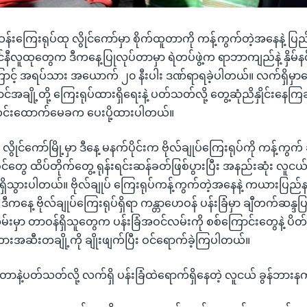
ဆန်းကြေးရုပ်ထု လွိုင်ကော်မှာ စိုက်ထူတာကို ကန့်ကွက်တဲ့အနေနဲ့ ပြ
်နီလူထုတွေက ဒီကနေ့ပြုလုပ်တာမှာ ရဲတပ်ဖွဲ့က ရာဘာကျည်နဲ့ နှိမ်နင
ြောင့် အရပ်သား အယောက် ၂၀ နီးပါး ဒဏ်ရာရခဲ့ပါတယ်။ လက်ရှိမှာတော
င်အချို့တို့ ကြေးရုပ်ထားရှိရေးနဲ့ ပတ်သတ်လို့ တွေ့ဆုံညိနှိုင်းနေ
သတင်းထောက်မေခက ပေးပို့ထားပါတယ်။
ုင်ကော်မြို့မှာ ဒီနေ့ မနက်ပိုင်းက ဗိုလ်ချုပ်ကြေးရုပ်ကို ကန့်ကွက် 
ဲ့ဝင်တွေ ထိပ်တိုက်တွေ့ ရုန်းရင်းဆန်ခတ်ဖြစ်ပွားပြီး အနည်းဆုံး လ
သွားပါတယ်။ ဗိုလ်ချုပ် ကြေးရုပ်ကန့်ကွက်တဲ့အနေနဲ့ ကယားပြည်န
ီကနေ့ ဗိုလ်ချုပ်ကြေးရုပ်ရှိရာ ကန္တာဟေဝန် ပန်းခြံမှာ ချီတက်ဆန္ဒ
မှာ တာဝန်ရှိသူတွေက ပန်းခြံအဝင်လမ်းကို စစ်ကြောင်းတွေနဲ့ ပိတ်ပြီ
အဆီးတချို့ကို ချိုးဖျက်ပြီး ဝင်ရောက်ခဲ့ကြပါတယ်။
ခဲ့တာနဲ့ပတ်သတ်လို့ လက်ရှိ ပန်းခြံထဲရောက်ရှိနေတဲ့ လူငယ် ခွန်ဘား