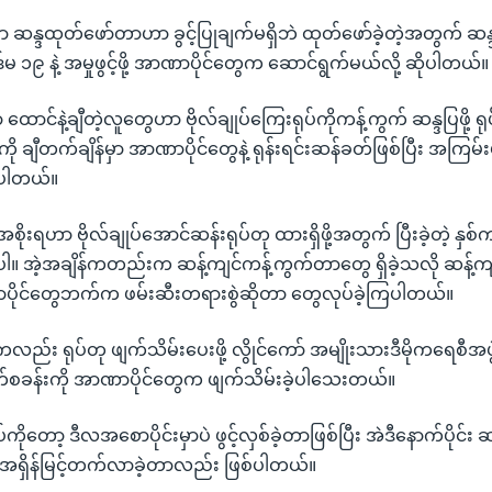
ု့မှာ ဆန္ဒထုတ်ဖော်တာဟာ ခွင့်ပြုချက်မရှိဘဲ ထုတ်ဖော်ခဲ့တဲ့အတွက် ဆ
 ပုဒ်မ ၁၉ နဲ့ အမှုဖွင့်ဖို့ အာဏာပိုင်တွေက ဆောင်ရွက်မယ်လို့ ဆိုပါတယ်။
မှာ ထောင်နဲ့ချီတဲ့လူတွေဟာ ဗိုလ်ချုပ်ကြေးရုပ်ကိုကန့်ကွက် ဆန္ဒပြဖို့ 
ံကို ချီတက်ချိန်မှာ အာဏာပိုင်တွေနဲ့ ရုန်းရင်းဆန်ခတ်ဖြစ်ပြီး အကြမ်
ပါတယ်။
ုးရဟာ ဗိုလ်ချုပ်အောင်ဆန်းရုပ်တု ထားရှိဖို့အတွက် ပြီးခဲ့တဲ့ န
ပါ။ အဲ့အချိန်ကတည်းက ဆန့်ကျင်ကန့်ကွက်တာတွေ ရှိခဲ့သလို ဆန့်ကျ
ပိုင်တွေဘက်က ဖမ်းဆီးတရားစွဲဆိုတာ တွေလုပ်ခဲ့ကြပါတယ်။
်းကလည်း ရုပ်တု ဖျက်သိမ်းပေးဖို့ လွိုင်ကော် အမျိုးသားဒီမိုကရေစီအဖွဲ့ခ
ိတ်စခန်းကို အာဏာပိုင်တွေက ဖျက်သိမ်းခဲ့ပါသေးတယ်။
်ကိုတော့ ဒီလအစောပိုင်းမှာပဲ ဖွင့်လှစ်ခဲ့တာဖြစ်ပြီး အဲဒီနောက်ပိုင်း 
ေ အရှိန်မြင့်တက်လာခဲ့တာလည်း ဖြစ်ပါတယ်။