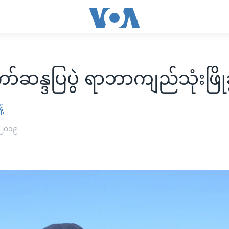
ော်ဆန္ဒပြပွဲ ရာဘာကျည်သုံးဖြိုခ
်
 ၂၀၁၉