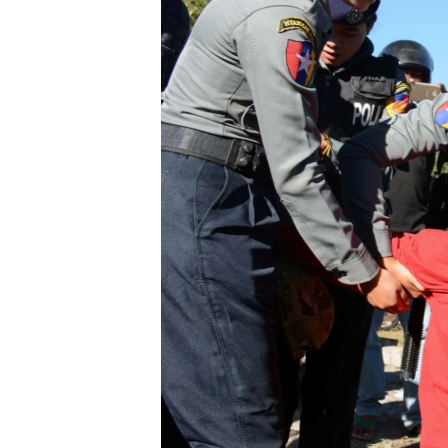
သုတပဒေသာ အင်္ဂလိပ်စာ
အ
ညွန်း
စာမျက်နှာ
သို့
ကျော်
ကြည့်
ရန်
ရှာဖွေ
ရန်
နေရာ
သို့
ကျော်
ရန်