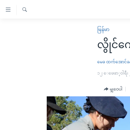
သုံး
ရ
ရှာဖွေ
လွယ်ကူ
မူလစာမျက်နှာ
မြန်မာ
ရ
စေ
မြန်မာ
လာ
လွိုင်က
သည့်
ဒ်
ကမ္ဘာ့သတင်းများ
Link
ဗွီဒီယို
နိုင်ငံတကာ
မေခ
ထက်အောင်ခန့
များ
သတင်းလွတ်လပ်ခွင့်
အမေရိကန်
၁၂ ေဖေဖာ္၀ါရီ၊
ပင်မ
ရပ်ဝန်းတခု လမ်းတခု အလွန်
တရုတ်
အကြောင်းအရာ
အင်္ဂလိပ်စာလေ့လာမယ်
မျှဝေပါ
အစ္စရေး-ပါလက်စတိုင်း
သို့
အပတ်စဉ်ကဏ္ဍများ
အမေရိကန်သုံးအီဒီယံ
ကျော်
ကြည့်
ရေဒီယိုနှင့်ရုပ်သံ အချက်အလက်များ
မကြေးမုံရဲ့ အင်္ဂလိပ်စာ
ရေဒီယို
ရန်
ရေဒီယို/တီဗွီအစီအစဉ်
ရုပ်ရှင်ထဲက အင်္ဂလိပ်စာ
တီဗွီ
ပင်မ