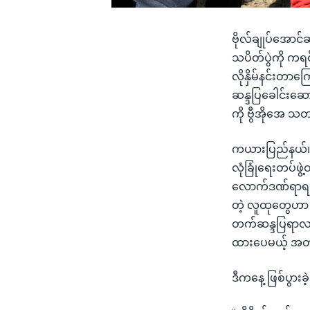
ဗိုလ်ချုပ်အောင်
သပိတ်ပွဲကို ကရင
လိုနှိမ်နင်းတာက
ဆန္ဒပြခေါင်းဆော
ကို ဗွီအိုအေ 
ကယားပြည်နယ်၊ လွိ
လုံခြုံရေးတပ်ဖွ
လောက်ဒဏ်ရာရရှိ
တဲ့ လူထုတွေဟာ ဒ
တက်ဆန္ဒပြရာလမ်း
ထားပေမယ့် အတား
ဒီကနေ့ ဖြစ်ပွား