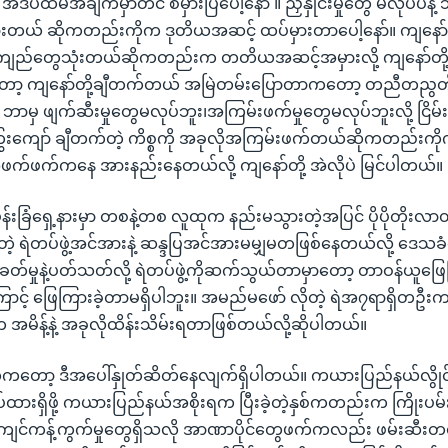
 အဲဒီပထမအချက်မှာတင် စမှားပြီပေါ့နော် ။ ညှိနှိုင်းမှုတွေ မလုပ်ပဲနဲ့ 
တယ် ဆိုကတည်းကိုက ဒုတိယအဆင့် ထပ်မှားတာပေါ့နော်။ ကျနော်တိ
ာကျည်တွေသုံးတယ်ဆိုကတည်းက တတိယအဆင့်အမှားလို့ ကျနော်တိ
တော့ ကျနော်တို့ချီတက်တယ် အမြဲတမ်းပြောတာကတော့ တညီတညွတ
ဘာမှ ဖျက်ဆီးမှုတွေမလုပ်ဘူး၊အကြမ်းဖက်မှုတွေမလုပ်ဘူးလို့ ငြိမ်းငြိ
ေးကျော် ချီတက်တဲ့ ကိစ္စကို အခုလိုအကြမ်းဖက်တယ်ဆိုကတည်းကိုက
အဖက်ဖက်ကနေ အားနည်းနေတယ်လို့ ကျနော်တို့ အဲလိုပဲ မြင်ပါတယ်။
န်းခြံရှေ့နားမှာ တစနဲ့တစ လူထုက နည်းမသွားတဲ့အပြင် ပိုပိုတိုးလ
းတဲ့ ရဲတပ်ဖွဲ့အင်အားနဲ့ ဆန္ဒပြအင်အားမမျှမတဖြစ်နေတယ်လို့ ဒေသ
်ခတ်မှုနဲ့ပတ်သတ်လို့ ရဲတပ်ဖွဲ့ကိုဆက်သွယ်တာမှာတော့ တာဝန်ယူဖြ
ောင့် ဖြေကြားခဲ့တာမရှိပါဘူး။ အမည်မဖော် လိုတဲ့ ရဲအ၇ရာရှိတဦးက
မိန့်နဲ့ အခုလိုထိန်းသိမ်းရတာဖြစ်တယ်လို့ဆိုပါတယ်။
်ကတော့ ဒီအပေါ်နှုတ်ဆိတ်နေလျက်ရှိပါတယ်။ ကယားပြည်နယ်လွိုင်က
ုပ်ထားရှိဖို့ ကယားပြည်နယ်အစိုးရက ပြီးခဲ့တဲ့နှစ်ကတည်းက ကြိုးပမ်း
င်ကန့်ကွက်မှုတွေရှိသလို အာဏာပိုင်တွေဖက်ကလည်း ဖမ်းဆီးတရ