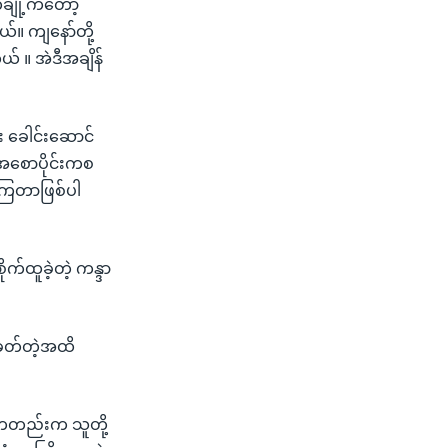
ချို့ကတော့
်။ ကျနော်တို့
် ။ အဲဒီအချိန်
း ခေါင်းဆောင်
 အစောပိုင်းကစ
ေကြတာဖြစ်ပါ
က်ထူခဲ့တဲ့ ကန္ဒာ
စ်ခတ်တဲ့အထိ
ိုကတည်းက သူတို့