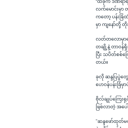
“ထိခိုက် ဒဏ်ရ
လက်မောင်းမှာ တ
ကတော့ ပန်းခြံထ
မှာ ကျနော်တို့
လတ်တလောမှာတော့
တချို့နဲ့ တာဝန
ပြီး သပိတ်စစ်ကြ
တယ်။
ခုလို ဆန္ဒပြပွဲ
ဟေဝန်ပန်းခြံမှ
ဗိုလ်ချုပ်ကြေးရ
ဖြစ်လာတဲ့ အပေါ
"ဆန္ဒဖော်ထုတ်မယ