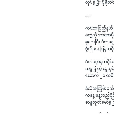
လုပ်ခဲ့ပြီး ပို
.....
ကယားပြည်နယ် လွိ
တွေကို အာဏာပို
စုဝေးပြီး ဒီကနေ
ဗွီအိုအေ မြန်မ
ဒီကနေ့မနက်ပိုင်
ဆန္ဒပြ တဲ့ လူအု
ယောက် ၂၀ ထိခို
ဒီလိုအကြမ်းဖက်ဖ
ကနေ့ နေ့လည်ပိုင
ဆန္ဒထုတ်ဖော်ခဲ