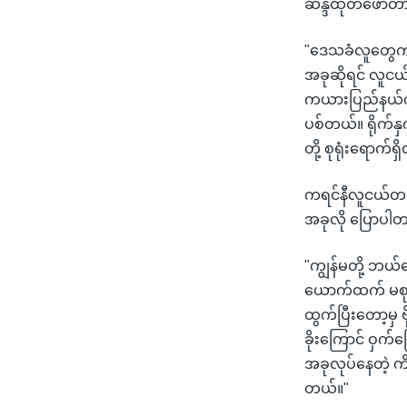
ဆန္ဒထုတ်ဖော်တာ
"ဒေသခံလူတွေက ဆ
အခုဆိုရင် လူငယ
ကယားပြည်နယ်က လ
ပစ်တယ်။ ရိုက်နှက
တို့ စုရုံးရောက
ကရင်နီလူငယ်တစ်
အခုလို ပြောပါ
"ကျွန်မတို့ ဘယ
ယောက်ထက် မစုရဆိ
ထွက်ပြီးတော့မှ ဗ
ခိုးကြောင် ဝှက်က
အခုလုပ်နေတဲ့ က
တယ်။"