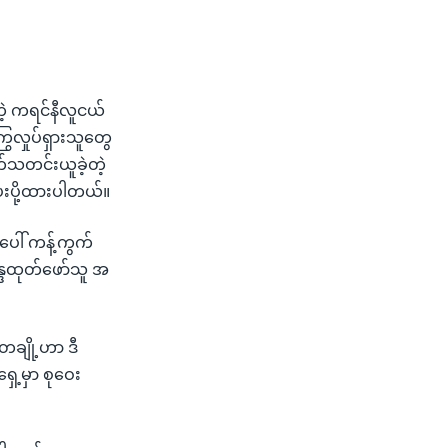
တဲ့ ကရင်နီလူငယ်
ွလှုပ်ရှားသူတွေ
က်သတင်းယူခဲ့တဲ့
ေးပို့ထားပါတယ်။
ပေါ် ကန့်ကွက်
န္ဒထုတ်ဖော်သူ အ
တချို့ဟာ ဒီ
ှေ့မှာ စုဝေး