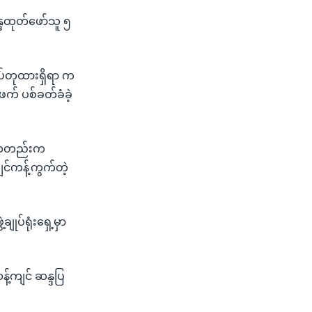
န္ဒထုတ်ဖော်သူ ၅
ရုပ်တုထားရှိရာ က
းဖက် ပစ်ခတ်ခံခဲ့
ှစ်ကတည်းက
င်ကန့်ကွက်တဲ့
ျုပ်ရုံးရှေ့မှာ
ဆန့်ကျင် ဆန္ဒပြ