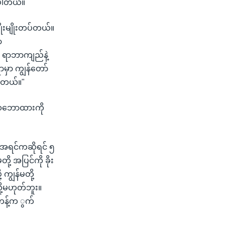
ာပါတယ်။
ုးမျိုးတပ်တယ်။
ာ
ာ ရာဘာကျည်နဲ့
ရာမှာ ကျွန်တော်
စ်တယ်။"
့သဘောထားကို
် အရင်ကဆိုရင် ၅
့ အပြင်ကို ခိုး
ကျွန်မတို့
လို့မဟုတ်ဘူး။
ကန့်က ွက်