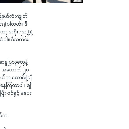
ည်နယ်လုံးကျွတ်
်းခဲ့ပါတယ်။ ဒီ
့ အစိုးရအဖွဲ့နဲ့
ကြဆဲပါ။ ဒီသတင်း
ဆန္ဒပြသူတွေနဲ့
ူငယ် အယောက် ၂၀
ယ်က ထောင်နဲ့ချီ
ပြနေကြတာပါ။ ချီ
း ဝင်ခွင့် မပေး
နက်က