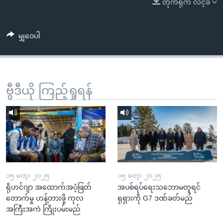
တိုက်ရိုက် လင့်ခ်
အ
သုတပဒေသာ အင်္ဂလိပ်စာ
ညွန်း
Learning English
စာမျက်နှာ
မျှဝေပါ
သို့
ဗွီအိုအေ လူမှုကွန်ယက်များ
ကျော်
ကြည့်
ရန်
ဗွီဒီယို ကြည့်ရှုရန်
ဘာသာစကားများ
ရှာဖွေ
ရန်
နေရာ
သို့
ကျော်
ရန်
၁၅ မတ္၊ ၂၀၂၅
၁၅ မတ္၊ ၂၀၂၅
ရိုဟင်ဂျာ အထောက်အပံ့ဖြတ်
အပစ်ရပ်ရေးသဘောမတူရင်
တောက်မှု ဟန့်တားဖို့ ကုလ
ရုရှားကို G7 ဒဏ်ခတ်မည်
အကြီးအကဲ ကြိုးပမ်းမည်