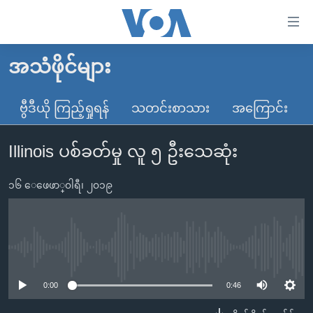
သုံး
ရ
လွယ်ကူ
အသံဖိုင်များ
မူလစာမျက်နှာ
စေ
မြန်မာ
ဗွီဒီယို ကြည့်ရှုရန်
သတင်းစာသား
အကြောင်း
သည့်
ကမ္ဘာ့သတင်းများ
Link
Illinois ပစ်ခတ်မှု လူ ၅ ဦးသေဆုံး
ဗွီဒီယို
နိုင်ငံတကာ
များ
သတင်းလွတ်လပ်ခွင့်
အမေရိကန်
ပင်မ
၁၆ ေဖေဖာ္၀ါရီ၊ ၂၀၁၉
ရပ်ဝန်းတခု လမ်းတခု အလွန်
တရုတ်
အကြောင်းအရာ
သို့
အင်္ဂလိပ်စာလေ့လာမယ်
အစ္စရေး-ပါလက်စတိုင်း
ကျော်
အပတ်စဉ်ကဏ္ဍများ
အမေရိကန်သုံးအီဒီယံ
No media source currently available
ကြည့်
ရေဒီယိုနှင့်ရုပ်သံ အချက်အလက်များ
မကြေးမုံရဲ့ အင်္ဂလိပ်စာ
ရေဒီယို
ရန်
0:00
0:46
ပင်မ
ရေဒီယို/တီဗွီအစီအစဉ်
ရုပ်ရှင်ထဲက အင်္ဂလိပ်စာ
တီဗွီ