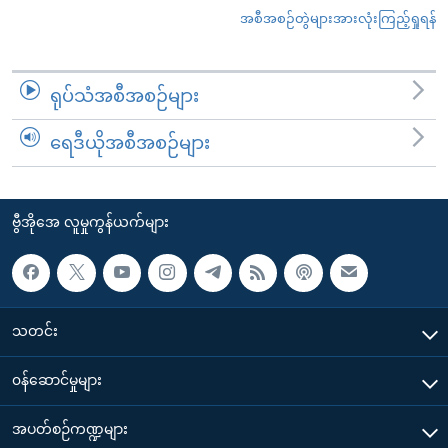
အစီအစဉ်တွဲများအားလုံးကြည့်ရှုရန်
ရုပ်သံအစီအစဉ်များ
ရေဒီယိုအစီအစဉ်များ
ဗွီအိုအေ လူမှုကွန်ယက်များ
သတင်း
၀န်ဆောင်မှုများ
အပတ်စဉ်ကဏ္ဍများ