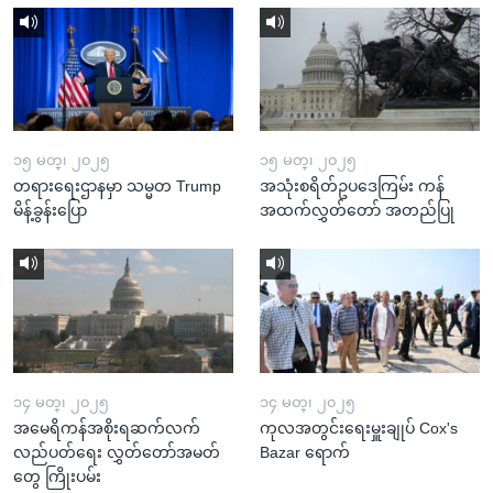
၁၅ မတ္၊ ၂၀၂၅
၁၅ မတ္၊ ၂၀၂၅
တရားရေးဌာနမှာ သမ္မတ Trump
အသုံးစရိတ်ဥပဒေကြမ်း ကန်
မိန့်ခွန်းပြော
အထက်လွှတ်တော် အတည်ပြု
၁၄ မတ္၊ ၂၀၂၅
၁၄ မတ္၊ ၂၀၂၅
အမေရိကန်အစိုးရဆက်လက်
ကုလအတွင်းရေးမှူးချုပ် Cox's
လည်ပတ်ရေး လွှတ်တော်အမတ်
Bazar ရောက်
တွေ ကြိုးပမ်း