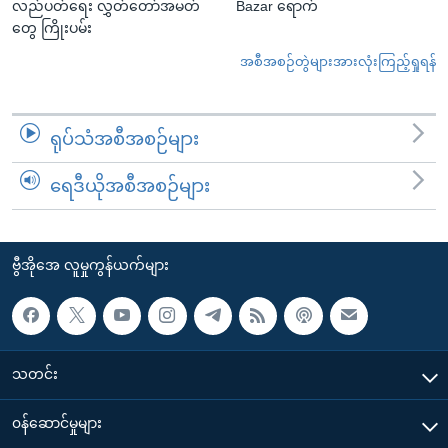
လည်ပတ်ရေး လွှတ်တော်အမတ်
Bazar ရောက်
တွေ ကြိုးပမ်း
အစီအစဉ်တွဲများအားလုံးကြည့်ရှုရန်
ရုပ်သံအစီအစဉ်များ
ရေဒီယိုအစီအစဉ်များ
ဗွီအိုအေ လူမှုကွန်ယက်များ
သတင်း
၀န်ဆောင်မှုများ