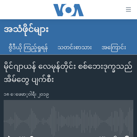
သုံး
ရ
လွယ်ကူ
အသံဖိုင်များ
မူလစာမျက်နှာ
စေ
မြန်မာ
ဗွီဒီယို ကြည့်ရှုရန်
သတင်းစာသား
အကြောင်း
သည့်
ကမ္ဘာ့သတင်းများ
Link
မိုင်ဂျာယန် လေမုန်တိုင်း စစ်ဘေးဒုက္ခသည်
ဗွီဒီယို
နိုင်ငံတကာ
များ
သတင်းလွတ်လပ်ခွင့်
အမေရိကန်
အိမ်တွေ ပျက်စီး
ပင်မ
ရပ်ဝန်းတခု လမ်းတခု အလွန်
တရုတ်
အကြောင်းအရာ
၁၈ ေဖေဖာ္၀ါရီ၊ ၂၀၁၉
သို့
အင်္ဂလိပ်စာလေ့လာမယ်
အစ္စရေး-ပါလက်စတိုင်း
ကျော်
အပတ်စဉ်ကဏ္ဍများ
အမေရိကန်သုံးအီဒီယံ
ကြည့်
ရေဒီယိုနှင့်ရုပ်သံ အချက်အလက်များ
မကြေးမုံရဲ့ အင်္ဂလိပ်စာ
ရေဒီယို
ရန်
No media source currently available
ပင်မ
ရေဒီယို/တီဗွီအစီအစဉ်
ရုပ်ရှင်ထဲက အင်္ဂလိပ်စာ
တီဗွီ