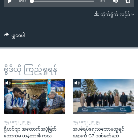
အ
0:00
0:50
သုတပဒေသာ အင်္ဂလိပ်စာ
ညွန်း
Learning English
တိုက်ရိုက် လင့်ခ်
စာမျက်နှာ
သို့
ဗွီအိုအေ လူမှုကွန်ယက်များ
ကျော်
မျှဝေပါ
ကြည့်
ရန်
ဘာသာစကားများ
ရှာဖွေ
ဗွီဒီယို ကြည့်ရှုရန်
ရန်
နေရာ
သို့
ကျော်
ရန်
၁၅ မတ္၊ ၂၀၂၅
၁၅ မတ္၊ ၂၀၂၅
ရိုဟင်ဂျာ အထောက်အပံ့ဖြတ်
အပစ်ရပ်ရေးသဘောမတူရင်
တောက်မှု ဟန့်တားဖို့ ကုလ
ရုရှားကို G7 ဒဏ်ခတ်မည်