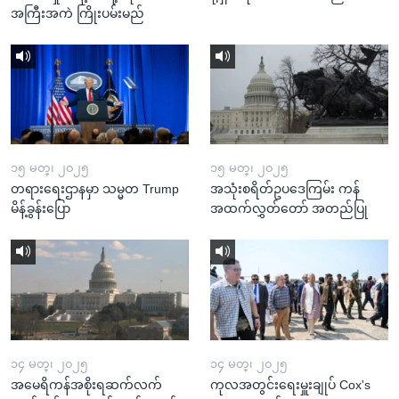
အကြီးအကဲ ကြိုးပမ်းမည်
၁၅ မတ္၊ ၂၀၂၅
၁၅ မတ္၊ ၂၀၂၅
တရားရေးဌာနမှာ သမ္မတ Trump
အသုံးစရိတ်ဥပဒေကြမ်း ကန်
မိန့်ခွန်းပြော
အထက်လွှတ်တော် အတည်ပြု
၁၄ မတ္၊ ၂၀၂၅
၁၄ မတ္၊ ၂၀၂၅
အမေရိကန်အစိုးရဆက်လက်
ကုလအတွင်းရေးမှူးချုပ် Cox's