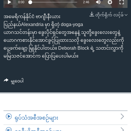
အ
0:00
2:46
သုတပဒေသာ အင်္ဂလိပ်စာ
ညွန်း
Learning English
တိုက်ရိုက် လင့်ခ်
အမေရိကန်နိုင်ငံ ဗာဂျီးနီးယား
စာမျက်နှာ
ပြည်နယ်Alexandria မှာ ရှိတဲ့ doga-yoga
သို့
ဗွီအိုအေ လူမှုကွန်ယက်များ
ယာဂသင်တန်းမှာ ခွေးပိုင်ရှင်တွေအနေနဲ့ သူတို့ခွေးလေးတွေနဲ့
ကျော်
ယောဂကစားနိုင်အောင်ခွင့်ပြုထားသလို ခွေးလေးတွေလည်းကို
ကြည့်
ပွေ့ဖက်ချော့ မြှုနိုင်ပါတယ်။ Deborah Block ရဲ့ သတင်းလွှာကို
ရန်
ဘာသာစကားများ
မမြသဇင်အောင်က ပြောပြပေးပါမယ်။
ရှာဖွေ
ရန်
နေရာ
သို့
မျှဝေပါ
ကျော်
ရန်
ရုပ်သံအစီအစဉ်များ