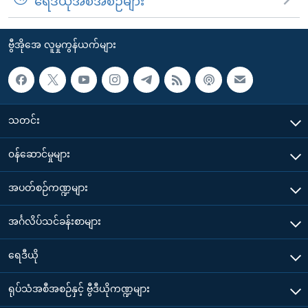
ရေဒီယိုအစီအစဉ်များ
ဗွီအိုအေ လူမှုကွန်ယက်များ
သတင်း
၀န်ဆောင်မှုများ
အပတ်စဉ်ကဏ္ဍများ
အင်္ဂလိပ်သင်ခန်းစာများ
ရေဒီယို
ရုပ်သံအစီအစဉ်နှင့် ဗွီဒီယိုကဏ္ဍများ