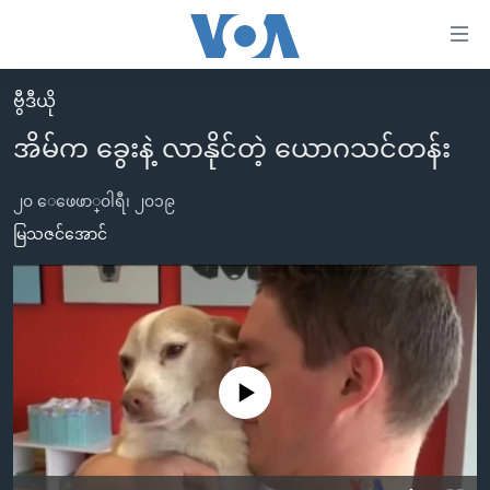
သုံး
ရ
လွယ်ကူ
ဗွီဒီယို
မူလစာမျက်နှာ
စေ
အိမ်က ခွေးနဲ့ လာနိုင်တဲ့ ယောဂသင်တန်း
မြန်မာ
သည့်
ကမ္ဘာ့သတင်းများ
၂၀ ေဖေဖာ္၀ါရီ၊ ၂၀၁၉
Link
ဗွီဒီယို
နိုင်ငံတကာ
မြသဇင်အောင်
များ
သတင်းလွတ်လပ်ခွင့်
အမေရိကန်
ပင်မ
ရပ်ဝန်းတခု လမ်းတခု အလွန်
တရုတ်
အကြောင်းအရာ
သို့
အင်္ဂလိပ်စာလေ့လာမယ်
အစ္စရေး-ပါလက်စတိုင်း
ကျော်
အပတ်စဉ်ကဏ္ဍများ
အမေရိကန်သုံးအီဒီယံ
No media source currently available
ကြည့်
ရေဒီယိုနှင့်ရုပ်သံ အချက်အလက်များ
မကြေးမုံရဲ့ အင်္ဂလိပ်စာ
ရေဒီယို
ရန်
ပင်မ
ရေဒီယို/တီဗွီအစီအစဉ်
ရုပ်ရှင်ထဲက အင်္ဂလိပ်စာ
တီဗွီ