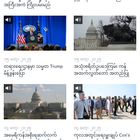
အကြီးအကဲ ကြိုးပမ်းမည်
၁၅ မတ္၊ ၂၀၂၅
၁၅ မတ္၊ ၂၀၂၅
တရားရေးဌာနမှာ သမ္မတ Trump
အသုံးစရိတ်ဥပဒေကြမ်း ကန်
မိန့်ခွန်းပြော
အထက်လွှတ်တော် အတည်ပြု
၁၄ မတ္၊ ၂၀၂၅
၁၄ မတ္၊ ၂၀၂၅
အမေရိကန်အစိုးရဆက်လက်
ကုလအတွင်းရေးမှူးချုပ် Cox's