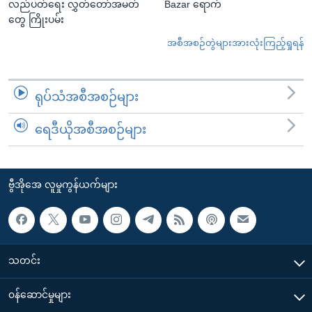
လည်ပတ်ရေး လွှတ်တော်အမတ်
Bazar ရောက်
တွေ ကြိုးပမ်း
အစီအစဉ်တွဲများအားလုံးကြည့်ရှုရန်
ရုပ်သံအစီအစဉ်များ
ရေဒီယိုအစီအစဉ်များ
ဗွီအိုအေ လူမှုကွန်ယက်များ
သတင်း
၀န်ဆောင်မှုများ