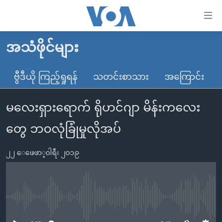
သုံး
ရ
လွယ်ကူ
အသံဖိုင်များ
မူလစာမျက်နှာ
စေ
မြန်မာ
ဗွီဒီယို ကြည့်ရှုရန်
သတင်းစာသား
အကြောင်း
သည့်
ကမ္ဘာ့သတင်းများ
Link
မလေးရှားရောက် ရိုဟင်ဂျာ မိန်းကလေး
ဗွီဒီယို
နိုင်ငံတကာ
များ
သတင်းလွတ်လပ်ခွင့်
အမေရိကန်
တွေ ဘဝလုံခြုံမှုလိုအပ်
ပင်မ
ရပ်ဝန်းတခု လမ်းတခု အလွန်
တရုတ်
အကြောင်းအရာ
၂၂ ေဖေဖာ္၀ါရီ၊ ၂၀၁၉
သို့
အင်္ဂလိပ်စာလေ့လာမယ်
အစ္စရေး-ပါလက်စတိုင်း
ကျော်
အပတ်စဉ်ကဏ္ဍများ
အမေရိကန်သုံးအီဒီယံ
ကြည့်
ရေဒီယိုနှင့်ရုပ်သံ အချက်အလက်များ
မကြေးမုံရဲ့ အင်္ဂလိပ်စာ
ရေဒီယို
ရန်
No media source currently available
ပင်မ
ရေဒီယို/တီဗွီအစီအစဉ်
ရုပ်ရှင်ထဲက အင်္ဂလိပ်စာ
တီဗွီ