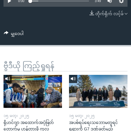
အ
0:00
3:49
သုတပဒေသာ အင်္ဂလိပ်စာ
ညွန်း
Learning English
တိုက်ရိုက် လင့်ခ်
စာမျက်နှာ
သို့
ဗွီအိုအေ လူမှုကွန်ယက်များ
ကျော်
မျှဝေပါ
ကြည့်
ရန်
ဘာသာစကားများ
ရှာဖွေ
ဗွီဒီယို ကြည့်ရှုရန်
ရန်
နေရာ
သို့
ကျော်
ရန်
၁၅ မတ္၊ ၂၀၂၅
၁၅ မတ္၊ ၂၀၂၅
ရိုဟင်ဂျာ အထောက်အပံ့ဖြတ်
အပစ်ရပ်ရေးသဘောမတူရင်
တောက်မှု ဟန့်တားဖို့ ကုလ
ရုရှားကို G7 ဒဏ်ခတ်မည်