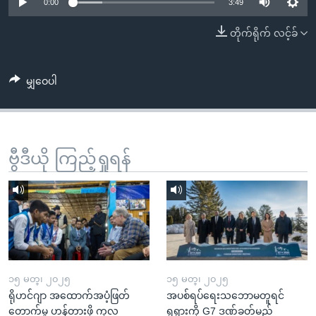
အ
0:00
3:49
သုတပဒေသာ အင်္ဂလိပ်စာ
ညွန်း
Learning English
တိုက်ရိုက် လင့်ခ်
စာမျက်နှာ
သို့
ဗွီအိုအေ လူမှုကွန်ယက်များ
ကျော်
မျှဝေပါ
ကြည့်
ရန်
ဘာသာစကားများ
ရှာဖွေ
ဗွီဒီယို ကြည့်ရှုရန်
ရန်
နေရာ
သို့
ကျော်
ရန်
၁၅ မတ္၊ ၂၀၂၅
၁၅ မတ္၊ ၂၀၂၅
ရိုဟင်ဂျာ အထောက်အပံ့ဖြတ်
အပစ်ရပ်ရေးသဘောမတူရင်
တောက်မှု ဟန့်တားဖို့ ကုလ
ရုရှားကို G7 ဒဏ်ခတ်မည်