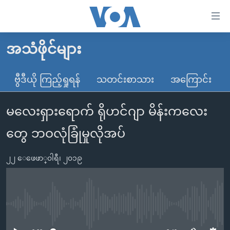
သုံး
ရ
လွယ်ကူ
အသံဖိုင်များ
မူလစာမျက်နှာ
စေ
မြန်မာ
ဗွီဒီယို ကြည့်ရှုရန်
သတင်းစာသား
အကြောင်း
သည့်
ကမ္ဘာ့သတင်းများ
Link
မလေးရှားရောက် ရိုဟင်ဂျာ မိန်းကလေး
ဗွီဒီယို
နိုင်ငံတကာ
များ
သတင်းလွတ်လပ်ခွင့်
အမေရိကန်
တွေ ဘဝလုံခြုံမှုလိုအပ်
ပင်မ
ရပ်ဝန်းတခု လမ်းတခု အလွန်
တရုတ်
အကြောင်းအရာ
၂၂ ေဖေဖာ္၀ါရီ၊ ၂၀၁၉
သို့
အင်္ဂလိပ်စာလေ့လာမယ်
အစ္စရေး-ပါလက်စတိုင်း
ကျော်
အပတ်စဉ်ကဏ္ဍများ
အမေရိကန်သုံးအီဒီယံ
ကြည့်
ရေဒီယိုနှင့်ရုပ်သံ အချက်အလက်များ
မကြေးမုံရဲ့ အင်္ဂလိပ်စာ
ရေဒီယို
ရန်
No media source currently available
ပင်မ
ရေဒီယို/တီဗွီအစီအစဉ်
ရုပ်ရှင်ထဲက အင်္ဂလိပ်စာ
တီဗွီ