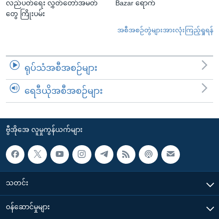
လည်ပတ်ရေး လွှတ်တော်အမတ်
Bazar ရောက်
တွေ ကြိုးပမ်း
အစီအစဉ်တွဲများအားလုံးကြည့်ရှုရန်
ရုပ်သံအစီအစဉ်များ
ရေဒီယိုအစီအစဉ်များ
ဗွီအိုအေ လူမှုကွန်ယက်များ
သတင်း
၀န်ဆောင်မှုများ