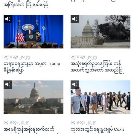
အကြီးအကဲ ကြိုးပမ်းမည်
၁၅ မတ္၊ ၂၀၂၅
၁၅ မတ္၊ ၂၀၂၅
တရားရေးဌာနမှာ သမ္မတ Trump
အသုံးစရိတ်ဥပဒေကြမ်း ကန်
မိန့်ခွန်းပြော
အထက်လွှတ်တော် အတည်ပြု
၁၄ မတ္၊ ၂၀၂၅
၁၄ မတ္၊ ၂၀၂၅
အမေရိကန်အစိုးရဆက်လက်
ကုလအတွင်းရေးမှူးချုပ် Cox's