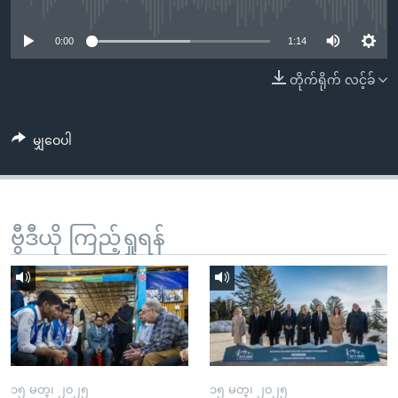
No media source currently available
အ
သုတပဒေသာ အင်္ဂလိပ်စာ
ညွန်း
Learning English
0:00
1:14
စာမျက်နှာ
သို့
ဗွီအိုအေ လူမှုကွန်ယက်များ
တိုက်ရိုက် လင့်ခ်
ကျော်
ကြည့်
မျှဝေပါ
ရန်
ဘာသာစကားများ
ရှာဖွေ
ရန်
နေရာ
ဗွီဒီယို ကြည့်ရှုရန်
သို့
ကျော်
ရန်
၁၅ မတ္၊ ၂၀၂၅
၁၅ မတ္၊ ၂၀၂၅