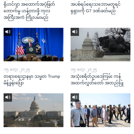
ရိုဟင်ဂျာ အထောက်အပံ့ဖြတ်
အပစ်ရပ်ရေးသဘောမတူရင်
တောက်မှု ဟန့်တားဖို့ ကုလ
ရုရှားကို G7 ဒဏ်ခတ်မည်
အကြီးအကဲ ကြိုးပမ်းမည်
၁၅ မတ္၊ ၂၀၂၅
၁၅ မတ္၊ ၂၀၂၅
တရားရေးဌာနမှာ သမ္မတ Trump
အသုံးစရိတ်ဥပဒေကြမ်း ကန်
မိန့်ခွန်းပြော
အထက်လွှတ်တော် အတည်ပြု