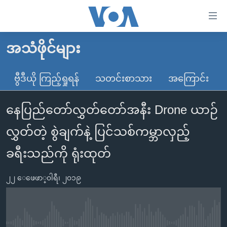
သုံး
ရ
လွယ်ကူ
အသံဖိုင်များ
မူလစာမျက်နှာ
စေ
မြန်မာ
ဗွီဒီယို ကြည့်ရှုရန်
သတင်းစာသား
အကြောင်း
သည့်
ကမ္ဘာ့သတင်းများ
Link
နေပြည်တော်လွှတ်တော်အနီး Drone ယာဉ်
ဗွီဒီယို
နိုင်ငံတကာ
များ
သတင်းလွတ်လပ်ခွင့်
အမေရိကန်
လွှတ်တဲ့ စွဲချက်နဲ့ ပြင်သစ်ကမ္ဘာလှည့်
ပင်မ
ရပ်ဝန်းတခု လမ်းတခု အလွန်
တရုတ်
အကြောင်းအရာ
ခရီးသည်ကို ရုံးထုတ်
သို့
အင်္ဂလိပ်စာလေ့လာမယ်
အစ္စရေး-ပါလက်စတိုင်း
ကျော်
၂၂ ေဖေဖာ္၀ါရီ၊ ၂၀၁၉
အပတ်စဉ်ကဏ္ဍများ
အမေရိကန်သုံးအီဒီယံ
ကြည့်
ရေဒီယိုနှင့်ရုပ်သံ အချက်အလက်များ
မကြေးမုံရဲ့ အင်္ဂလိပ်စာ
ရေဒီယို
ရန်
ပင်မ
ရေဒီယို/တီဗွီအစီအစဉ်
ရုပ်ရှင်ထဲက အင်္ဂလိပ်စာ
တီဗွီ