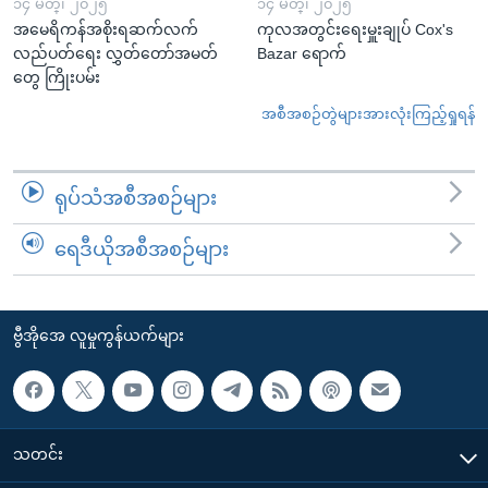
၁၄ မတ္၊ ၂၀၂၅
၁၄ မတ္၊ ၂၀၂၅
အမေရိကန်အစိုးရဆက်လက်
ကုလအတွင်းရေးမှူးချုပ် Cox's
လည်ပတ်ရေး လွှတ်တော်အမတ်
Bazar ရောက်
တွေ ကြိုးပမ်း
အစီအစဉ်တွဲများအားလုံးကြည့်ရှုရန်
ရုပ်သံအစီအစဉ်များ
ရေဒီယိုအစီအစဉ်များ
ဗွီအိုအေ လူမှုကွန်ယက်များ
သတင်း