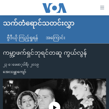
သုံး
ရ
လွယ်ကူ
သက်တံရောင်သတင်းလွှာ
မူလစာမျက်နှာ
စေ
မြန်မာ
ဗွီဒီယို ကြည့်ရှုရန်
အကြောင်း
သည့်
ကမ္ဘာ့သတင်းများ
Link
ကမ္ဘာ့ဖက်ရှင်ဘုရင်တဆူ ကွယ်လွန်
ဗွီဒီယို
နိုင်ငံတကာ
များ
သတင်းလွတ်လပ်ခွင့်
အမေရိကန်
ပင်မ
၂၃ ေဖေဖာ္၀ါရီ၊ ၂၀၁၉
ရပ်ဝန်းတခု လမ်းတခု အလွန်
တရုတ်
အကြောင်းအရာ
အေးသန္တာကျော်
သို့
အင်္ဂလိပ်စာလေ့လာမယ်
အစ္စရေး-ပါလက်စတိုင်း
ကျော်
အပတ်စဉ်ကဏ္ဍများ
အမေရိကန်သုံးအီဒီယံ
ကြည့်
ရေဒီယိုနှင့်ရုပ်သံ အချက်အလက်များ
မကြေးမုံရဲ့ အင်္ဂလိပ်စာ
ရေဒီယို
ရန်
ပင်မ
ရေဒီယို/တီဗွီအစီအစဉ်
ရုပ်ရှင်ထဲက အင်္ဂလိပ်စာ
တီဗွီ
No media source currently available