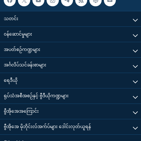
သတင်း
၀န်ဆောင်မှုများ
အပတ်စဉ်ကဏ္ဍများ
အင်္ဂလိပ်သင်ခန်းစာများ
ရေဒီယို
ရုပ်သံအစီအစဉ်နှင့် ဗွီဒီယိုကဏ္ဍများ
ဗွီအိုအေအကြောင်း
ဗွီအိုအေ မိုဘိုင်းလ်အက်ပ်များ ဒေါင်းလုတ်ယူရန်