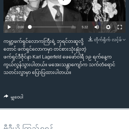
အ
သုတပဒေသာ အင်္ဂလိပ်စာ
ညွန်း
Learning English
စာမျက်နှာ
သို့
ဗွီအိုအေ လူမှုကွန်ယက်များ
0:00
5:22
ကျော်
တိုက်ရိုက် လင့်ခ်
ကြည့်
ကမ္ဘာ့ဖက်ရှင်လောကကြီးရဲ့ ဘုရင်တဆူလို့
ရန်
တောင် ဖက်ရှင်လောကမှာ တင်စားသုံးနှုံးတဲ့
ဘာသာစကားများ
ရှာဖွေ
ဖက်ရှင်ဒီဇိုင်နာ Karl Lagerfeld ဖေဖော်ဝါရီ ၁၉ ရက်နေ့က
ရန်
ကွယ်လွန်သွားပါတယ်။ မအေးသန္တာကျော်က သက်တံရောင်
နေရာ
သတင်းလွှာမှာ ပြောပြထားပါတယ်။
သို့
ကျော်
ရန်
မျှဝေပါ
ဗွီဒီယို ကြည့်ရှုရန်