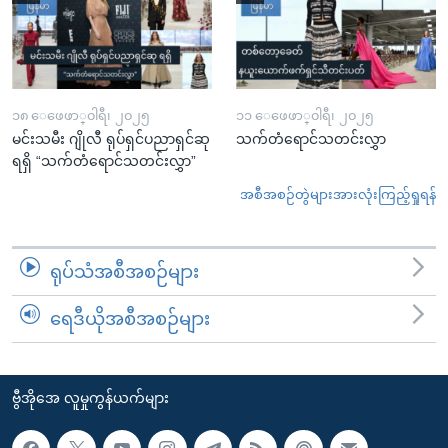
၁၈ ေဖေဖာ္၀ါရီ၊ ၂၀၂၅
၁၁ ေဖေဖာ္၀ါရီ၊ ၂၀၂၅
မင်းသမီး ဂျိုလီ ရုပ်ရှင်ပညာရှင်ဆု
သက်တံရောင်သတင်းလွှာ
ရရှိ “သက်တံရောင်သတင်းလွှာ”
အစီအစဉ်တွဲများအားလုံးကြည့်ရှုရန်
ရုပ်သံအစီအစဉ်များ
ရေဒီယိုအစီအစဉ်များ
ဗွီအိုအေ လူမှုကွန်ယက်များ