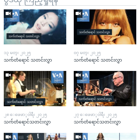
၁၃ မတ္၊ ၂၀၂၅
၀၇ မတ္၊ ၂၀၂၅
သက်တံရောင် သတင်းလွှာ
သက်တံရောင် သတင်းလွှာ
၂၈ ေဖေဖာ္၀ါရီ၊ ၂၀၂၅
၂၇ ေဖေဖာ္၀ါရီ၊ ၂၀၂၅
သက်တံရောင်သတင်းလွှာ
သက်တံရောင်သတင်းလွှာ