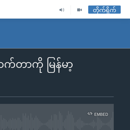
တိုက်ရိုက်
က်တာကို မြန်မာ့
EMBED
ble