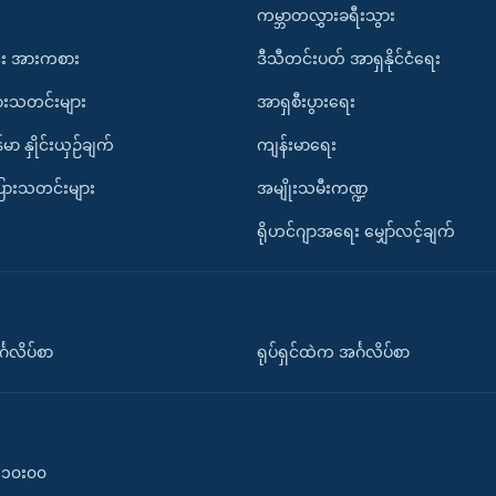
ကမ္ဘာတလွှားခရီးသွား
း အားကစား
ဒီသီတင်းပတ် အာရှနိုင်ငံရေး
ားသတင်းများ
အာရှစီးပွားရေး
်မာ နှိုင်းယှဉ်ချက်
ကျန်းမာရေး
ပြားသတင်းများ
အမျိုးသမီးကဏ္ဍ
ရိုဟင်ဂျာအရေး မျှော်လင့်ချက်
်္ဂလိပ်စာ
ရုပ်ရှင်ထဲက အင်္ဂလိပ်စာ
၀-၁၀း၀၀