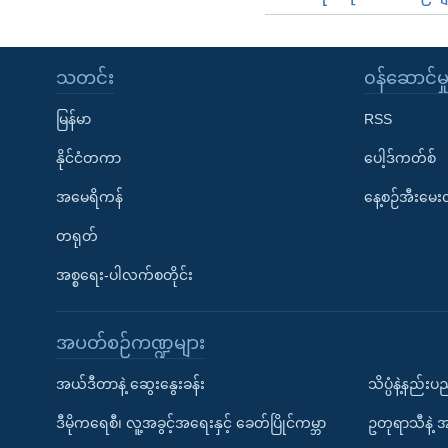
သတင်း
၀န်ဆောင်မှ
မြန်မာ
RSS
နိုင်ငံတကာ
ပေါ့ဒ်ကတ်စ်
အမေရိကန်
နေ့စဉ်အီးမေ
တရုတ်
အစ္စရေး-ပါလက်စတိုင်း
အပတ်စဉ်ကဏ္ဍများ
အယ်ဒီတာနဲ့ ဆွေးနွေးခန်း
သိပ္ပံနဲ့နည်း
ဒီမိုကရေစီ၊ လူ့အခွင့်အရေးနှင့် ခေတ်ပြိုင်ကမ္ဘာ
ဥတုရာသီနဲ့ 