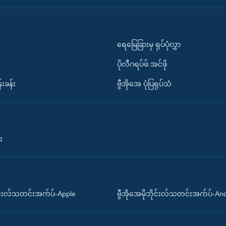
ရေမြေခြားမှ ရုပ်ပုံလွှာ
ပိုလီဂရပ်ဖ်.အင်ဖို
်းခန်း
ဗွီအိုအေ ပုံပြရုပ်သံ
း
ိုင်းလ်သတင်းအက်ပ်-Apple
ဗွီအိုအေမိုဘိုင်းလ်သတင်းအက်ပ်-An