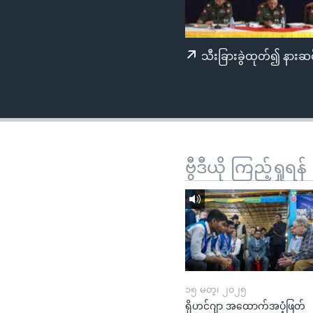
သုတပဒေသာ အင်္ဂလိပ်စာ
အ
ညွန်း
စာမျက်နှာ
သီးခြားခွဲထုတ်၍ နားဆင
သို့
ကျော်
ကြည့်
ရန်
ရှာဖွေ
ရန်
ဗွီဒီယို ကြည့်ရှုရန်
နေရာ
သို့
ကျော်
ရန်
၁၅ မတ္၊ ၂၀၂၅
ရိုဟင်ဂျာ အထောက်အပံ့ဖြတ်