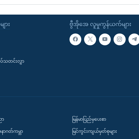
ုများ
ဗွီအိုအေ လူမှုကွန်ယက်များ
းလ်သတင်းလွှာ
ပညာ
မြန်မာပြည်မှပေးစာ
အနာဂတ်ကမ္ဘာ
မြင်ကွင်းကျယ်မှတ်စုများ