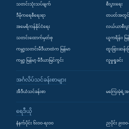
သတင်းသုံးသပ်ချက်
စီးပွားရေး
ဒီမိုကရေစီရေးရာ
တပတ်အတွင်
အမေရိကန်နိုင်ငံရေး
လယ်ယာစီးပွ
သတင်းထောက်မှတ်စု
ယူကရိန်း၊ မြန
ကမ္ဘာ့သတင်းမီဒီယာထဲက မြန်မာ
ထူးခြားဆန်း
ကမ္ဘာ့ မြန်မာ့ မီဒီယာမြင်ကွင်း
လူမှုရှုခင်း
အင်္ဂလိပ်သင်ခန်းစာများ
အီဒီယံသင်ခန်းစာ
မကြေးမုံရဲ့အင
ရေဒီယို
နံနက်ပိုင်း ၆း၀၀-ရး၀၀
ညပိုင်း ၉း၀