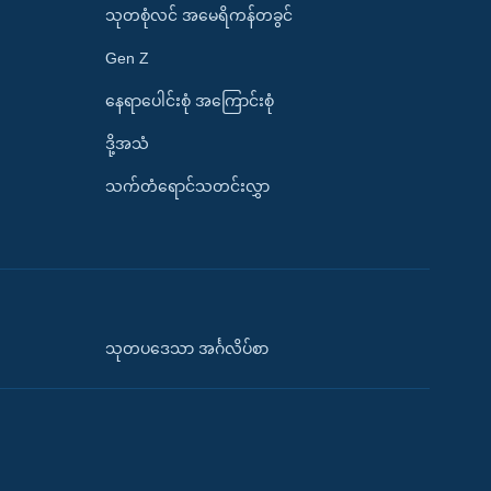
သုတစုံလင် အမေရိကန်တခွင်
Gen Z
နေရာပေါင်းစုံ အကြောင်းစုံ
ဒို့အသံ
သက်တံရောင်သတင်းလွှာ
သုတပဒေသာ အင်္ဂလိပ်စာ