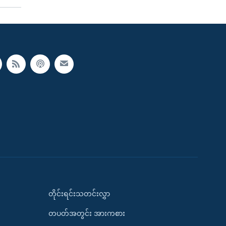
တိုင်းရင်းသတင်းလွှာ
တပတ်အတွင်း အားကစား