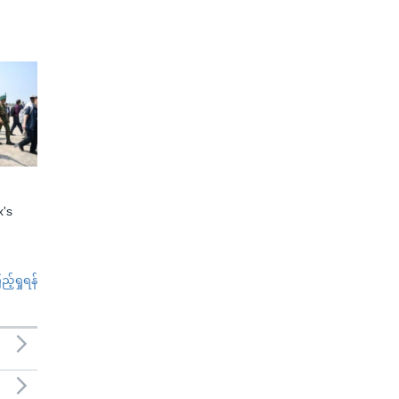
x's
်ရှုရန်