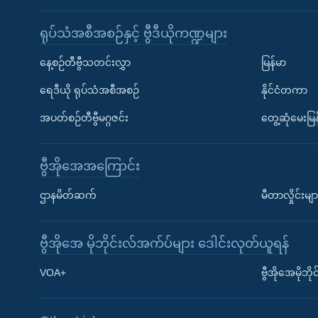
ရုပ်သံအစီအစဉ်နှင့် ဗွီဒီယိုကဏ္ဍများ
နေ့စဉ်တီဗွီသတင်းလွှာ
မြန်မာ
ရေဒီယို ရုပ်သံအစီအစဉ်
နိုင်ငံတကာ
အပတ်စဉ်တီဗွီမဂ္ဂဇင်း
တွေ့ဆုံမေးမြန
ဗွီအိုအေအကြောင်း
ဌာနမိတ်ဆက်
မီတာလှိုင်းမျာ
ဗွီအိုအေ မိုဘိုင်းလ်အက်ပ်များ ဒေါင်းလုတ်ယူရန်
Learning English
VOA+
ဗွီအိုအေမိုဘ
ဗွီအိုအေ လူမှုကွန်ယက်များ