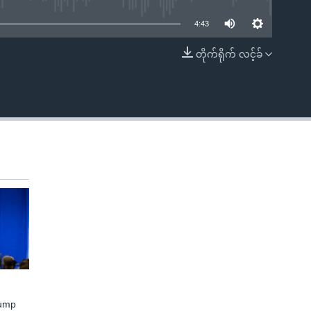
4:43
တိုက်ရိုက် လင့်ခ်
EMBED
rump