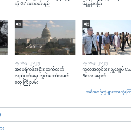
ကို G7 ဒဏ်ခတ်မည်
မိန့်ခွန်းပြော
၁၄ မတ္၊ ၂၀၂၅
၁၄ မတ္၊ ၂၀၂၅
အမေရိကန်အစိုးရဆက်လက်
ကုလအတွင်းရေးမှူးချုပ် Co
လည်ပတ်ရေး လွှတ်တော်အမတ်
Bazar ရောက်
တွေ ကြိုးပမ်း
အစီအစဉ်တွဲများအားလုံးကြည့
း
ား