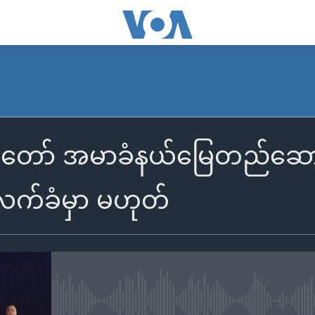
ပ်မတော် အမာခံနယ်မြေတည်ဆော
က်ခံမှာ မဟုတ်
No media source currently availa