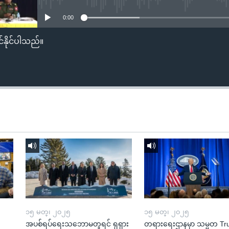
0:00
်နိုင်ပါသည်။
၁၅ မတ္၊ ၂၀၂၅
၁၅ မတ္၊ ၂၀၂၅
အပစ်ရပ်ရေးသဘောမတူရင် ရုရှား
တရားရေးဌာနမှာ သမ္မတ T