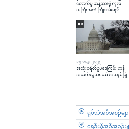
တောက်မှု ဟန့်တားဖို့ ကုလ
အကြီးအကဲ ကြိုးပမ်းမည်
၁၅ မတ္၊ ၂၀၂၅
အသုံးစရိတ်ဥပဒေကြမ်း ကန်
အထက်လွှတ်တော် အတည်ပြု
ရုပ်သံအစီအစဉ်မျာ
ရေဒီယိုအစီအစဉ်မျ