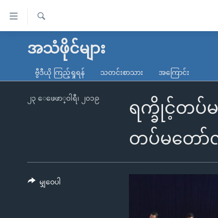
သုံး
ရ
ရှာဖွေ
လွယ်ကူ
မူလစာမျက်နှာ
အသံဖိုင်များ
ရ
စေ
မြန်မာ
လာ
ဗွီဒီယို ကြည့်ရှုရန်
သတင်းစာသား
အကြောင်း
သည့်
ဒ်
ကမ္ဘာ့သတင်းများ
Link
ဗွီဒီယို
နိုင်ငံတကာ
၂၃ ေဖေဖာ္၀ါရီ၊ ၂၀၁၉
ရက္ခိုင့်တ
များ
သတင်းလွတ်လပ်ခွင့်
အမေရိကန်
ပင်မ
ရပ်ဝန်းတခု လမ်းတခု အလွန်
တရုတ်
တပ်မတော်လ
အကြောင်းအရာ
အင်္ဂလိပ်စာလေ့လာမယ်
အစ္စရေး-ပါလက်စတိုင်း
သို့
အပတ်စဉ်ကဏ္ဍများ
အမေရိကန်သုံးအီဒီယံ
ကျော်
ကြည့်
မျှဝေပါ
ရေဒီယိုနှင့်ရုပ်သံ အချက်အလက်များ
မကြေးမုံရဲ့ အင်္ဂလိပ်စာ
ရေဒီယို
ရန်
ရေဒီယို/တီဗွီအစီအစဉ်
ရုပ်ရှင်ထဲက အင်္ဂလိပ်စာ
တီဗွီ
ပင်မ