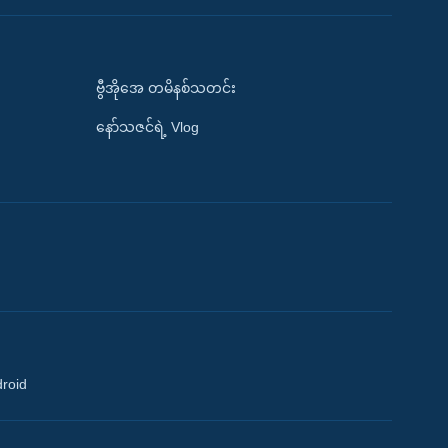
ဗွီအိုအေ တမိနစ်သတင်း
နော်သဇင်ရဲ့ Vlog
droid