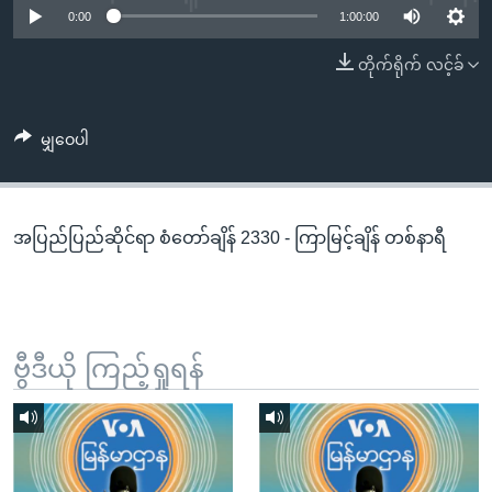
အ
0:00
1:00:00
သုတပဒေသာ အင်္ဂလိပ်စာ
ညွန်း
Learning English
တိုက်ရိုက် လင့်ခ်
စာမျက်နှာ
သို့
ဗွီအိုအေ လူမှုကွန်ယက်များ
ကျော်
မျှဝေပါ
ကြည့်
ရန်
ဘာသာစကားများ
ရှာဖွေ
အပြည်ပြည်ဆိုင်ရာ စံတော်ချိန် 2330 - ကြာမြင့်ချိန် တစ်နာရီ
ရန်
နေရာ
သို့
ကျော်
ရန်
ဗွီဒီယို ကြည့်ရှုရန်