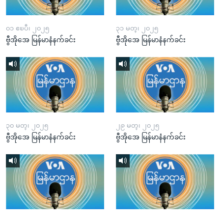
၀၁ ဧၿပီ၊ ၂၀၂၅
၃၁ မတ္၊ ၂၀၂၅
ဗွီအိုအေ မြန်မာနံနက်ခင်း
ဗွီအိုအေ မြန်မာနံနက်ခင်း
၃၀ မတ္၊ ၂၀၂၅
၂၉ မတ္၊ ၂၀၂၅
ဗွီအိုအေ မြန်မာနံနက်ခင်း
ဗွီအိုအေ မြန်မာနံနက်ခင်း