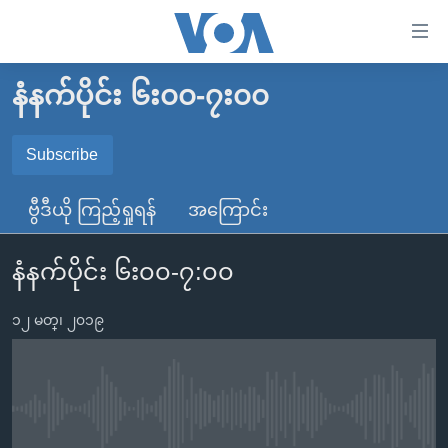
သုံး
ရ
လွယ်ကူ
နံနက်ပိုင်း ၆း၀၀-၇း၀၀
မူလစာမျက်နှာ
စေ
မြန်မာ
Subscribe
သည့်
SUBSCRIBE
ကမ္ဘာ့သတင်းများ
Link
ဗွီဒီယို ကြည့်ရှုရန်
အကြောင်း
ဗွီဒီယို
နိုင်ငံတကာ
များ
Spotify
သတင်းလွတ်လပ်ခွင့်
အမေရိကန်
ပင်မ
နံနက်ပိုင်း ၆း၀၀-၇:၀၀
ရပ်ဝန်းတခု လမ်းတခု အလွန်
တရုတ်
အကြောင်းအရာ
ရယူရန်
သို့
၁၂ မတ္၊ ၂၀၁၉
အင်္ဂလိပ်စာလေ့လာမယ်
အစ္စရေး-ပါလက်စတိုင်း
ကျော်
အပတ်စဉ်ကဏ္ဍများ
အမေရိကန်သုံးအီဒီယံ
ကြည့်
ရေဒီယိုနှင့်ရုပ်သံ အချက်အလက်များ
မကြေးမုံရဲ့ အင်္ဂလိပ်စာ
ရေဒီယို
ရန်
No media source currently available
ပင်မ
ရေဒီယို/တီဗွီအစီအစဉ်
ရုပ်ရှင်ထဲက အင်္ဂလိပ်စာ
တီဗွီ