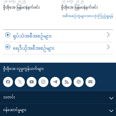
၂၈ မတ္၊ ၂၀၂၅
၂၇ မတ္၊ ၂၀၂၅
ဗွီအိုအေ မြန်မာနံနက်ခင်း
ဗွီအိုအေ မြန်မာနံနက်ခင်း
အစီအစဉ်တွဲများအားလုံးကြည့်ရှုရန်
ရုပ်သံအစီအစဉ်များ
ရေဒီယိုအစီအစဉ်များ
ဗွီအိုအေ လူမှုကွန်ယက်များ
သတင်း
၀န်ဆောင်မှုများ