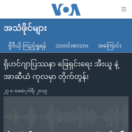
သုံး
ရ
လွယ်ကူ
အသံဖိုင်များ
မူလစာမျက်နှာ
စေ
မြန်မာ
ဗွီဒီယို ကြည့်ရှုရန်
သတင်းစာသား
အကြောင်း
သည့်
ကမ္ဘာ့သတင်းများ
Link
ရိုဟင်ဂျာပြဿနာ ဖြေရှင်းရေး အီးယူ နဲ့
ဗွီဒီယို
နိုင်ငံတကာ
များ
သတင်းလွတ်လပ်ခွင့်
အမေရိကန်
အာဆီယံ ကုလမှာ တိုက်တွန်း
ပင်မ
ရပ်ဝန်းတခု လမ်းတခု အလွန်
တရုတ်
အကြောင်းအရာ
၂၇ ေဖေဖာ္၀ါရီ၊ ၂၀၁၉
သို့
အင်္ဂလိပ်စာလေ့လာမယ်
အစ္စရေး-ပါလက်စတိုင်း
ကျော်
အပတ်စဉ်ကဏ္ဍများ
အမေရိကန်သုံးအီဒီယံ
ကြည့်
ရေဒီယိုနှင့်ရုပ်သံ အချက်အလက်များ
မကြေးမုံရဲ့ အင်္ဂလိပ်စာ
ရေဒီယို
ရန်
No media source currently available
ပင်မ
ရေဒီယို/တီဗွီအစီအစဉ်
ရုပ်ရှင်ထဲက အင်္ဂလိပ်စာ
တီဗွီ