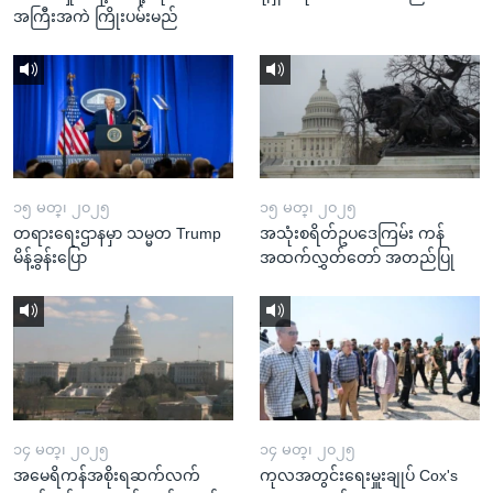
အကြီးအကဲ ကြိုးပမ်းမည်
၁၅ မတ္၊ ၂၀၂၅
၁၅ မတ္၊ ၂၀၂၅
တရားရေးဌာနမှာ သမ္မတ Trump
အသုံးစရိတ်ဥပဒေကြမ်း ကန်
မိန့်ခွန်းပြော
အထက်လွှတ်တော် အတည်ပြု
၁၄ မတ္၊ ၂၀၂၅
၁၄ မတ္၊ ၂၀၂၅
အမေရိကန်အစိုးရဆက်လက်
ကုလအတွင်းရေးမှူးချုပ် Cox's