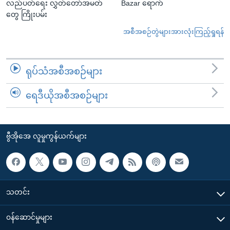
လည်ပတ်ရေး လွှတ်တော်အမတ်
Bazar ရောက်
တွေ ကြိုးပမ်း
အစီအစဉ်တွဲများအားလုံးကြည့်ရှုရန်
ရုပ်သံအစီအစဉ်များ
ရေဒီယိုအစီအစဉ်များ
ဗွီအိုအေ လူမှုကွန်ယက်များ
သတင်း
၀န်ဆောင်မှုများ