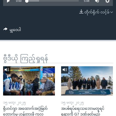
အ
0:00
5:08
သုတပဒေသာ အင်္ဂလိပ်စာ
ညွန်း
Learning English
တိုက်ရိုက် လင့်ခ်
စာမျက်နှာ
သို့
ဗွီအိုအေ လူမှုကွန်ယက်များ
ကျော်
မျှဝေပါ
ကြည့်
ရန်
ဘာသာစကားများ
ရှာဖွေ
ဗွီဒီယို ကြည့်ရှုရန်
ရန်
နေရာ
သို့
ကျော်
ရန်
၁၅ မတ္၊ ၂၀၂၅
၁၅ မတ္၊ ၂၀၂၅
ရိုဟင်ဂျာ အထောက်အပံ့ဖြတ်
အပစ်ရပ်ရေးသဘောမတူရင်
တောက်မှု ဟန့်တားဖို့ ကုလ
ရုရှားကို G7 ဒဏ်ခတ်မည်