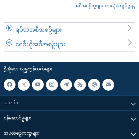
အစီအစဉ်တွဲများအားလုံးကြည့်ရှုရန်
ရုပ်သံအစီအစဉ်များ
ရေဒီယိုအစီအစဉ်များ
ဗွီအိုအေ လူမှုကွန်ယက်များ
သတင်း
၀န်ဆောင်မှုများ
အပတ်စဉ်ကဏ္ဍများ