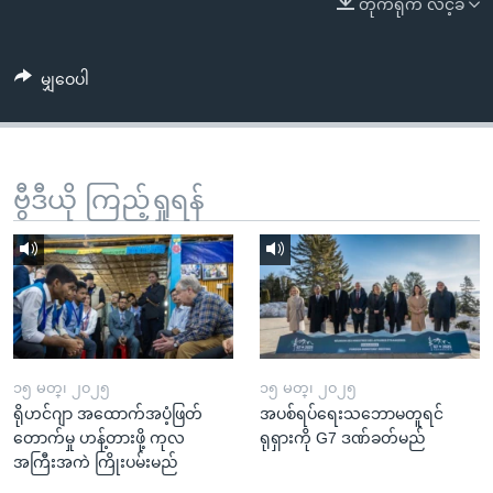
တိုက်ရိုက် လင့်ခ်
အ
သုတပဒေသာ အင်္ဂလိပ်စာ
ညွန်း
Learning English
စာမျက်နှာ
မျှဝေပါ
သို့
ဗွီအိုအေ လူမှုကွန်ယက်များ
ကျော်
ကြည့်
ရန်
ဗွီဒီယို ကြည့်ရှုရန်
ဘာသာစကားများ
ရှာဖွေ
ရန်
နေရာ
သို့
ကျော်
ရန်
၁၅ မတ္၊ ၂၀၂၅
၁၅ မတ္၊ ၂၀၂၅
ရိုဟင်ဂျာ အထောက်အပံ့ဖြတ်
အပစ်ရပ်ရေးသဘောမတူရင်
တောက်မှု ဟန့်တားဖို့ ကုလ
ရုရှားကို G7 ဒဏ်ခတ်မည်
အကြီးအကဲ ကြိုးပမ်းမည်