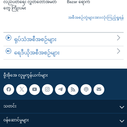
လည်ပတ်ရေး လွှတ်တော်အမတ်
Bazar ရောက်
တွေ ကြိုးပမ်း
အစီအစဉ်တွဲများအားလုံးကြည့်ရှုရန်
ရုပ်သံအစီအစဉ်များ
ရေဒီယိုအစီအစဉ်များ
ဗွီအိုအေ လူမှုကွန်ယက်များ
သတင်း
၀န်ဆောင်မှုများ