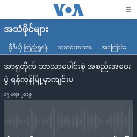
သုံး
ရ
လွယ်ကူ
အသံဖိုင်များ
မူလစာမျက်နှာ
စေ
မြန်မာ
ဗွီဒီယို ကြည့်ရှုရန်
သတင်းစာသား
အကြောင်း
သည့်
ကမ္ဘာ့သတင်းများ
Link
အာရှတိုက် ဘာသာပေါင်းစုံ အစည်းအဝေး
ဗွီဒီယို
နိုင်ငံတကာ
များ
သတင်းလွတ်လပ်ခွင့်
အမေရိကန်
ပွဲ ရန်ကုန်မြို့မှာကျင်းပ
ပင်မ
ရပ်ဝန်းတခု လမ်းတခု အလွန်
တရုတ်
အကြောင်းအရာ
၀၅ မတ္၊ ၂၀၁၉
သို့
အင်္ဂလိပ်စာလေ့လာမယ်
အစ္စရေး-ပါလက်စတိုင်း
ကျော်
အပတ်စဉ်ကဏ္ဍများ
အမေရိကန်သုံးအီဒီယံ
ကြည့်
ရေဒီယိုနှင့်ရုပ်သံ အချက်အလက်များ
မကြေးမုံရဲ့ အင်္ဂလိပ်စာ
ရေဒီယို
ရန်
No media source currently available
ပင်မ
ရေဒီယို/တီဗွီအစီအစဉ်
ရုပ်ရှင်ထဲက အင်္ဂလိပ်စာ
တီဗွီ