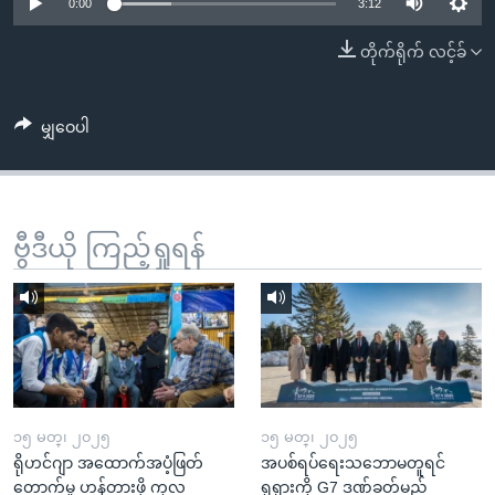
အ
0:00
3:12
သုတပဒေသာ အင်္ဂလိပ်စာ
ညွန်း
Learning English
တိုက်ရိုက် လင့်ခ်
စာမျက်နှာ
သို့
ဗွီအိုအေ လူမှုကွန်ယက်များ
ကျော်
မျှဝေပါ
ကြည့်
ရန်
ဘာသာစကားများ
ရှာဖွေ
ဗွီဒီယို ကြည့်ရှုရန်
ရန်
နေရာ
သို့
ကျော်
ရန်
၁၅ မတ္၊ ၂၀၂၅
၁၅ မတ္၊ ၂၀၂၅
ရိုဟင်ဂျာ အထောက်အပံ့ဖြတ်
အပစ်ရပ်ရေးသဘောမတူရင်
တောက်မှု ဟန့်တားဖို့ ကုလ
ရုရှားကို G7 ဒဏ်ခတ်မည်