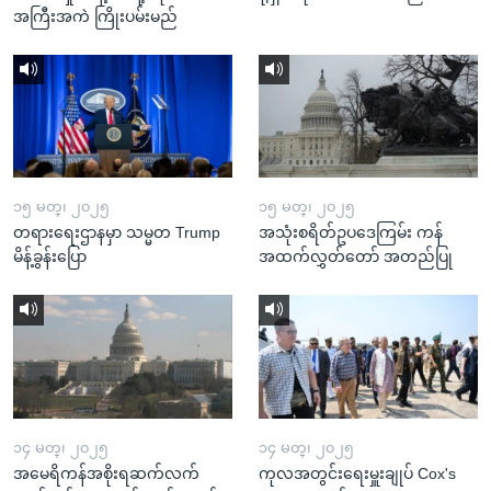
အကြီးအကဲ ကြိုးပမ်းမည်
၁၅ မတ္၊ ၂၀၂၅
၁၅ မတ္၊ ၂၀၂၅
တရားရေးဌာနမှာ သမ္မတ Trump
အသုံးစရိတ်ဥပဒေကြမ်း ကန်
မိန့်ခွန်းပြော
အထက်လွှတ်တော် အတည်ပြု
၁၄ မတ္၊ ၂၀၂၅
၁၄ မတ္၊ ၂၀၂၅
အမေရိကန်အစိုးရဆက်လက်
ကုလအတွင်းရေးမှူးချုပ် Cox's