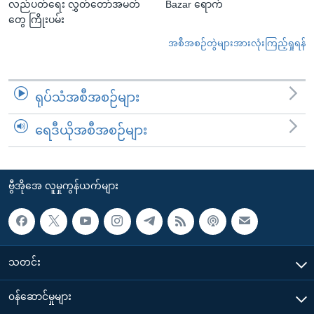
လည်ပတ်ရေး လွှတ်တော်အမတ်
Bazar ရောက်
တွေ ကြိုးပမ်း
အစီအစဉ်တွဲများအားလုံးကြည့်ရှုရန်
ရုပ်သံအစီအစဉ်များ
ရေဒီယိုအစီအစဉ်များ
ဗွီအိုအေ လူမှုကွန်ယက်များ
သတင်း
၀န်ဆောင်မှုများ