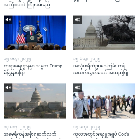
အကြီးအကဲ ကြိုးပမ်းမည်
၁၅ မတ္၊ ၂၀၂၅
၁၅ မတ္၊ ၂၀၂၅
တရားရေးဌာနမှာ သမ္မတ Trump
အသုံးစရိတ်ဥပဒေကြမ်း ကန်
မိန့်ခွန်းပြော
အထက်လွှတ်တော် အတည်ပြု
၁၄ မတ္၊ ၂၀၂၅
၁၄ မတ္၊ ၂၀၂၅
အမေရိကန်အစိုးရဆက်လက်
ကုလအတွင်းရေးမှူးချုပ် Cox's