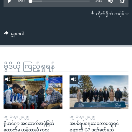
အ
0:00
4:43
သုတပဒေသာ အင်္ဂလိပ်စာ
ညွန်း
Learning English
တိုက်ရိုက် လင့်ခ်
စာမျက်နှာ
သို့
ဗွီအိုအေ လူမှုကွန်ယက်များ
ကျော်
မျှဝေပါ
ကြည့်
ရန်
ဘာသာစကားများ
ရှာဖွေ
ဗွီဒီယို ကြည့်ရှုရန်
ရန်
နေရာ
သို့
ကျော်
ရန်
၁၅ မတ္၊ ၂၀၂၅
၁၅ မတ္၊ ၂၀၂၅
ရိုဟင်ဂျာ အထောက်အပံ့ဖြတ်
အပစ်ရပ်ရေးသဘောမတူရင်
တောက်မှု ဟန့်တားဖို့ ကုလ
ရုရှားကို G7 ဒဏ်ခတ်မည်