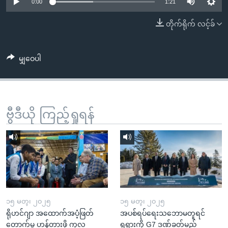
အ
0:00
1:21
သုတပဒေသာ အင်္ဂလိပ်စာ
ညွန်း
Learning English
တိုက်ရိုက် လင့်ခ်
စာမျက်နှာ
သို့
ဗွီအိုအေ လူမှုကွန်ယက်များ
ကျော်
မျှဝေပါ
ကြည့်
ရန်
ဘာသာစကားများ
ရှာဖွေ
ဗွီဒီယို ကြည့်ရှုရန်
ရန်
နေရာ
သို့
ကျော်
ရန်
၁၅ မတ္၊ ၂၀၂၅
၁၅ မတ္၊ ၂၀၂၅
ရိုဟင်ဂျာ အထောက်အပံ့ဖြတ်
အပစ်ရပ်ရေးသဘောမတူရင်
တောက်မှု ဟန့်တားဖို့ ကုလ
ရုရှားကို G7 ဒဏ်ခတ်မည်