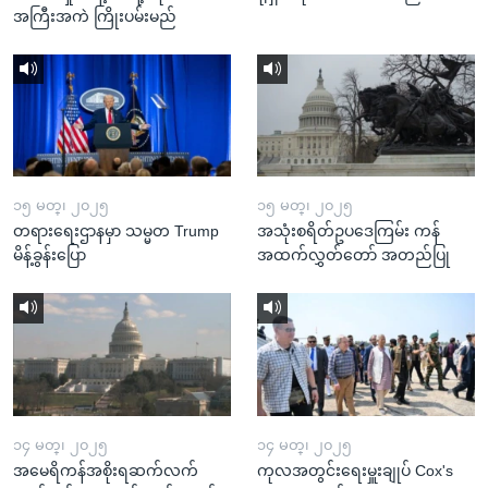
အကြီးအကဲ ကြိုးပမ်းမည်
၁၅ မတ္၊ ၂၀၂၅
၁၅ မတ္၊ ၂၀၂၅
တရားရေးဌာနမှာ သမ္မတ Trump
အသုံးစရိတ်ဥပဒေကြမ်း ကန်
မိန့်ခွန်းပြော
အထက်လွှတ်တော် အတည်ပြု
၁၄ မတ္၊ ၂၀၂၅
၁၄ မတ္၊ ၂၀၂၅
အမေရိကန်အစိုးရဆက်လက်
ကုလအတွင်းရေးမှူးချုပ် Cox's