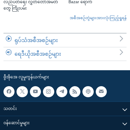
လည်ပတ်ရေး လွှတ်တော်အမတ်
Bazar ရောက်
တွေ ကြိုးပမ်း
အစီအစဉ်တွဲများအားလုံးကြည့်ရှုရန်
ရုပ်သံအစီအစဉ်များ
ရေဒီယိုအစီအစဉ်များ
ဗွီအိုအေ လူမှုကွန်ယက်များ
သတင်း
၀န်ဆောင်မှုများ