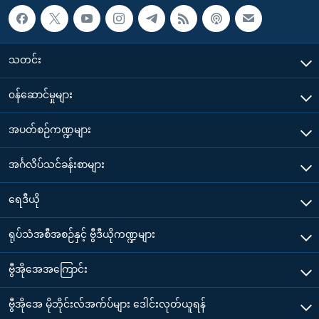
သတင်း
၀န်ဆောင်မှုများ
အပတ်စဉ်ကဏ္ဍများ
အင်္ဂလိပ်သင်ခန်းစာများ
ရေဒီယို
ရုပ်သံအစီအစဉ်နှင့် ဗွီဒီယိုကဏ္ဍများ
ဗွီအိုအေအကြောင်း
ဗွီအိုအေ မိုဘိုင်းလ်အက်ပ်များ ဒေါင်းလုတ်ယူရန်