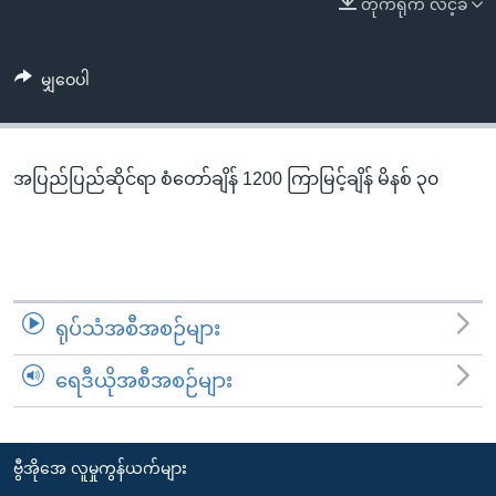
တိုက်ရိုက် လင့်ခ်
အ
သုတပဒေသာ အင်္ဂလိပ်စာ
ညွန်း
Learning English
စာမျက်နှာ
မျှဝေပါ
သို့
ဗွီအိုအေ လူမှုကွန်ယက်များ
ကျော်
ကြည့်
အပြည်ပြည်ဆိုင်ရာ စံတော်ချိန် 1200 ကြာမြင့်ချိန် မိနစ် ၃၀
ရန်
ဘာသာစကားများ
ရှာဖွေ
ရန်
နေရာ
သို့
ရုပ်သံအစီအစဉ်များ
ကျော်
ရန်
ရေဒီယိုအစီအစဉ်များ
ဗွီအိုအေ လူမှုကွန်ယက်များ