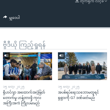
တိုက်ရိုက် လင့်ခ်
အ
သုတပဒေသာ အင်္ဂလိပ်စာ
ညွန်း
Learning English
စာမျက်နှာ
မျှဝေပါ
သို့
ဗွီအိုအေ လူမှုကွန်ယက်များ
ကျော်
ကြည့်
ရန်
ဗွီဒီယို ကြည့်ရှုရန်
ဘာသာစကားများ
ရှာဖွေ
ရန်
နေရာ
သို့
ကျော်
ရန်
၁၅ မတ္၊ ၂၀၂၅
၁၅ မတ္၊ ၂၀၂၅
ရိုဟင်ဂျာ အထောက်အပံ့ဖြတ်
အပစ်ရပ်ရေးသဘောမတူရင်
တောက်မှု ဟန့်တားဖို့ ကုလ
ရုရှားကို G7 ဒဏ်ခတ်မည်
အကြီးအကဲ ကြိုးပမ်းမည်