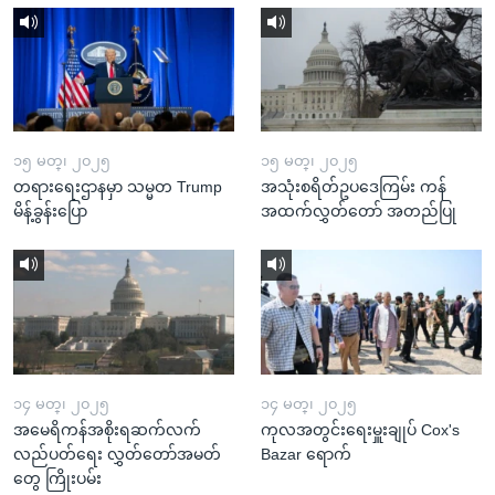
၁၅ မတ္၊ ၂၀၂၅
၁၅ မတ္၊ ၂၀၂၅
တရားရေးဌာနမှာ သမ္မတ Trump
အသုံးစရိတ်ဥပဒေကြမ်း ကန်
မိန့်ခွန်းပြော
အထက်လွှတ်တော် အတည်ပြု
၁၄ မတ္၊ ၂၀၂၅
၁၄ မတ္၊ ၂၀၂၅
အမေရိကန်အစိုးရဆက်လက်
ကုလအတွင်းရေးမှူးချုပ် Cox's
လည်ပတ်ရေး လွှတ်တော်အမတ်
Bazar ရောက်
တွေ ကြိုးပမ်း