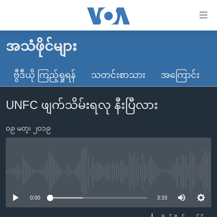
သုံး
ရ
လွယ်ကူ
အသံဖိုင်များ
မူလစာမျက်နှာ
စေ
မြန်မာ
ဗွီဒီယို ကြည့်ရှုရန်
သတင်းစာသား
အကြောင်း
သည့်
ကမ္ဘာ့သတင်းများ
Link
UNFC ဖျက်သိမ်းရလု နီးပြီလား
ဗွီဒီယို
နိုင်ငံတကာ
များ
သတင်းလွတ်လပ်ခွင့်
အမေရိကန်
ပင်မ
၀၉ မတ္၊ ၂၀၁၉
ရပ်ဝန်းတခု လမ်းတခု အလွန်
တရုတ်
အကြောင်းအရာ
သို့
အင်္ဂလိပ်စာလေ့လာမယ်
အစ္စရေး-ပါလက်စတိုင်း
ကျော်
အပတ်စဉ်ကဏ္ဍများ
အမေရိကန်သုံးအီဒီယံ
No media source currently available
ကြည့်
ရေဒီယိုနှင့်ရုပ်သံ အချက်အလက်များ
မကြေးမုံရဲ့ အင်္ဂလိပ်စာ
ရေဒီယို
ရန်
0:00
3:33
ပင်မ
ရေဒီယို/တီဗွီအစီအစဉ်
ရုပ်ရှင်ထဲက အင်္ဂလိပ်စာ
တီဗွီ