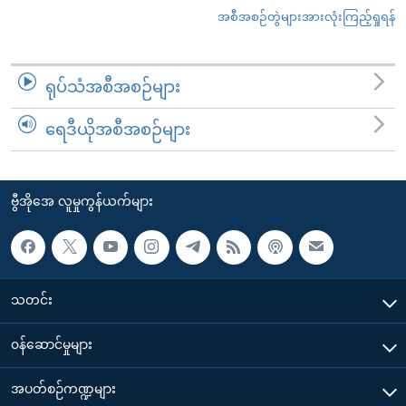
အစီအစဉ်တွဲများအားလုံးကြည့်ရှုရန်
ရုပ်သံအစီအစဉ်များ
ရေဒီယိုအစီအစဉ်များ
ဗွီအိုအေ လူမှုကွန်ယက်များ
သတင်း
၀န်ဆောင်မှုများ
အပတ်စဉ်ကဏ္ဍများ