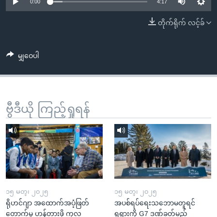
အ
0:00
4:17
သုတပဒေသာ အင်္ဂလိပ်စာ
ညွန်း
Learning English
တိုက်ရိုက် လင့်ခ်
စာမျက်နှာ
သို့
ဗွီအိုအေ လူမှုကွန်ယက်များ
ကျော်
မျှဝေပါ
ကြည့်
ရန်
ဘာသာစကားများ
ရှာဖွေ
ဗွီဒီယို ကြည့်ရှုရန်
ရန်
နေရာ
သို့
ကျော်
ရန်
၁၅ မတ္၊ ၂၀၂၅
၁၅ မတ္၊ ၂၀၂၅
ရိုဟင်ဂျာ အထောက်အပံ့ဖြတ်
အပစ်ရပ်ရေးသဘောမတူရင်
တောက်မှု ဟန့်တားဖို့ ကုလ
ရုရှားကို G7 ဒဏ်ခတ်မည်