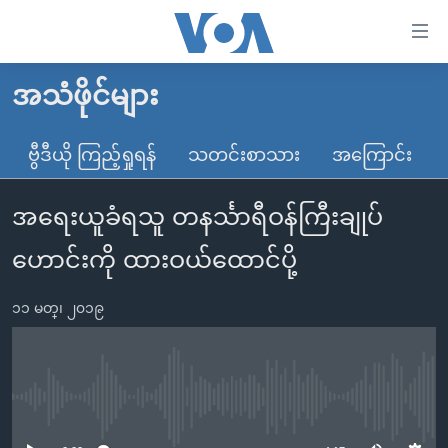
သုံး
ရ
လွယ်ကူ
အသံဖိုင်များ
မူလစာမျက်နှာ
စေ
မြန်မာ
ဗွီဒီယို ကြည့်ရှုရန်
သတင်းစာသား
အကြောင်း
သည့်
ကမ္ဘာ့သတင်းများ
Link
အရေးယူခံရသူ တနင်္သာရီဝန်ကြီးချုပ်
ဗွီဒီယို
နိုင်ငံတကာ
များ
သတင်းလွတ်လပ်ခွင့်
အမေရိကန်
ဟောင်းကို ထားဝယ်ထောင်ပို့
ပင်မ
ရပ်ဝန်းတခု လမ်းတခု အလွန်
တရုတ်
အကြောင်းအရာ
၁၁ မတ္၊ ၂၀၁၉
သို့
အင်္ဂလိပ်စာလေ့လာမယ်
အစ္စရေး-ပါလက်စတိုင်း
ကျော်
အပတ်စဉ်ကဏ္ဍများ
အမေရိကန်သုံးအီဒီယံ
ကြည့်
ရေဒီယိုနှင့်ရုပ်သံ အချက်အလက်များ
မကြေးမုံရဲ့ အင်္ဂလိပ်စာ
ရေဒီယို
ရန်
No media source currently available
ပင်မ
ရေဒီယို/တီဗွီအစီအစဉ်
ရုပ်ရှင်ထဲက အင်္ဂလိပ်စာ
တီဗွီ