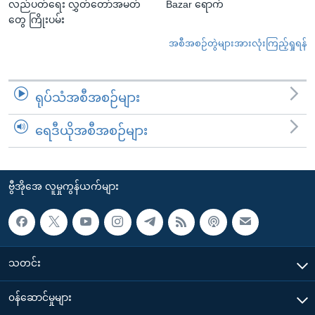
လည်ပတ်ရေး လွှတ်တော်အမတ်
Bazar ရောက်
တွေ ကြိုးပမ်း
အစီအစဉ်တွဲများအားလုံးကြည့်ရှုရန်
ရုပ်သံအစီအစဉ်များ
ရေဒီယိုအစီအစဉ်များ
ဗွီအိုအေ လူမှုကွန်ယက်များ
သတင်း
၀န်ဆောင်မှုများ