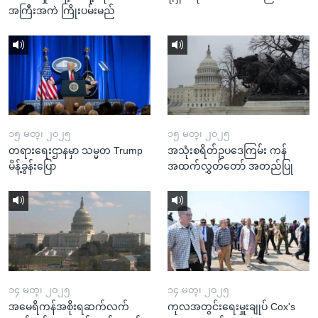
အကြီးအကဲ ကြိုးပမ်းမည်
၁၅ မတ္၊ ၂၀၂၅
၁၅ မတ္၊ ၂၀၂၅
တရားရေးဌာနမှာ သမ္မတ Trump
အသုံးစရိတ်ဥပဒေကြမ်း ကန်
မိန့်ခွန်းပြော
အထက်လွှတ်တော် အတည်ပြု
၁၄ မတ္၊ ၂၀၂၅
၁၄ မတ္၊ ၂၀၂၅
အမေရိကန်အစိုးရဆက်လက်
ကုလအတွင်းရေးမှူးချုပ် Cox's