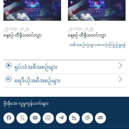
၂၅ မတ္၊ ၂၀၂၅
၂၄ မတ္၊ ၂၀၂၅
နေ့စဉ် တီဗွီသတင်းလွှာ
နေ့စဉ် တီဗွီသတင်းလွှာ
အစီအစဉ်တွဲများအားလုံးကြည့်ရှုရန်
ရုပ်သံအစီအစဉ်များ
ရေဒီယိုအစီအစဉ်များ
ဗွီအိုအေ လူမှုကွန်ယက်များ