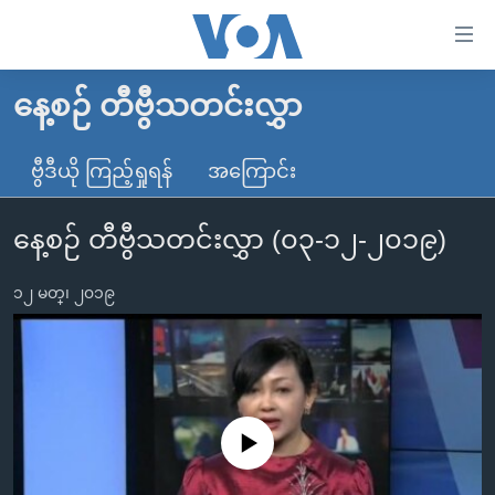
သုံး
ရ
လွယ်ကူ
နေ့စဉ် တီဗွီသတင်းလွှာ
မူလစာမျက်နှာ
စေ
မြန်မာ
ဗွီဒီယို ကြည့်ရှုရန်
အကြောင်း
သည့်
ကမ္ဘာ့သတင်းများ
Link
နေ့စဉ် တီဗွီသတင်းလွှာ (၀၃-၁၂-၂၀၁၉)
ဗွီဒီယို
နိုင်ငံတကာ
များ
သတင်းလွတ်လပ်ခွင့်
အမေရိကန်
ပင်မ
၁၂ မတ္၊ ၂၀၁၉
ရပ်ဝန်းတခု လမ်းတခု အလွန်
တရုတ်
အကြောင်းအရာ
သို့
အင်္ဂလိပ်စာလေ့လာမယ်
အစ္စရေး-ပါလက်စတိုင်း
ကျော်
အပတ်စဉ်ကဏ္ဍများ
အမေရိကန်သုံးအီဒီယံ
ကြည့်
ရေဒီယိုနှင့်ရုပ်သံ အချက်အလက်များ
မကြေးမုံရဲ့ အင်္ဂလိပ်စာ
ရေဒီယို
ရန်
No media source currently available
ပင်မ
ရေဒီယို/တီဗွီအစီအစဉ်
ရုပ်ရှင်ထဲက အင်္ဂလိပ်စာ
တီဗွီ