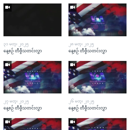
၃၁ မတ္၊ ၂၀၂၅
၂၈ မတ္၊ ၂၀၂၅
နေ့စဉ် တီဗွီသတင်းလွှာ
နေ့စဉ် တီဗွီသတင်းလွှာ
၂၇ မတ္၊ ၂၀၂၅
၂၆ မတ္၊ ၂၀၂၅
နေ့စဉ် တီဗွီသတင်းလွှာ
နေ့စဉ် တီဗွီသတင်းလွှာ