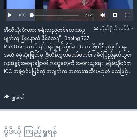
အ
သုတပဒေသာ အင်္ဂလိပ်စာ
ညွန်း
Learning English
0:00
29:29
စာမျက်နှာ
သို့
ဗွီအိုအေ လူမှုကွန်ယက်များ
တိုက်ရိုက် လင့်ခ်
အီသီယိုးပီးယား ခရီးသည်တင်လေယာဉ်
ကျော်
ပျက်ကျပြီးနောက် နိုင်ငံအချို့ Boeing 737
ကြည့်
Max 8 လေယာဉ် ပျံသန်းမှုရပ်ဆိုင်း၊ EU က ဗြိတိန်ခွဲထွက်ရေး
ရန်
အဆို မဲခွဲဆုံးဖြတ်မှု ဗြိတိန်လွှတ်တော်စတင်၊ ရခိုင်ပြည်နယ်တွင်း
ဘာသာစကားများ
ရှာဖွေ
လူ့အခွင့်အရေးချိုးဖေါက်သူတွေကို အရေးယူရေး မြန်မာနိုင်ငံက
ရန်
ICC အဖွဲ့ဝင်မဖြစ်တဲ့ အချက်က အတားအဆီးမဟုတ် စသဖြင့် ..
နေရာ
သို့
ကျော်
မျှဝေပါ
ရန်
ဗွီဒီယို ကြည့်ရှုရန်