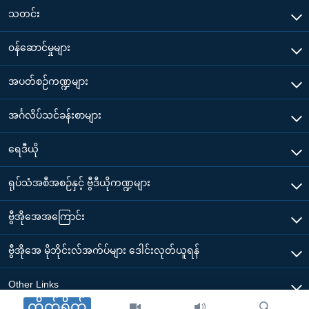
သတင်း
၀န်ဆောင်မှုများ
အပတ်စဉ်ကဏ္ဍများ
အင်္ဂလိပ်သင်ခန်းစာများ
ရေဒီယို
ရုပ်သံအစီအစဉ်နှင့် ဗွီဒီယိုကဏ္ဍများ
ဗွီအိုအေအကြောင်း
ဗွီအိုအေ မိုဘိုင်းလ်အက်ပ်များ ဒေါင်းလုတ်ယူရန်
Other Links
တိုက်ရိုက်