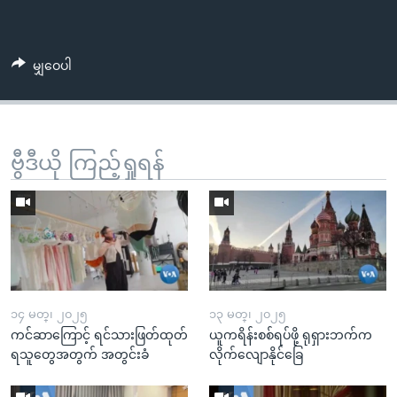
မျှဝေပါ
ဗွီဒီယို ကြည့်ရှုရန်
၁၄ မတ္၊ ၂၀၂၅
၁၃ မတ္၊ ၂၀၂၅
ကင်ဆာကြောင့် ရင်သားဖြတ်ထုတ်
ယူကရိန်းစစ်ရပ်ဖို့ ရုရှားဘက်က
ရသူတွေအတွက် အတွင်းခံ
လိုက်လျောနိုင်ခြေ