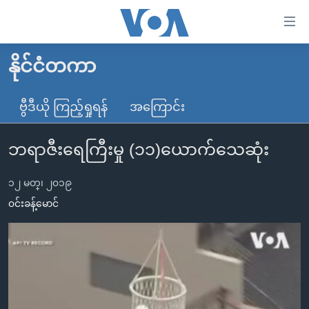
သုံး
ရ
လွယ်ကူ
နိုင်ငံတကာ
မူလစာမျက်နှာ
စေ
မြန်မာ
ဗွီဒီယို ကြည့်ရှုရန်
အကြောင်း
သည့်
ကမ္ဘာ့သတင်းများ
Link
ဘရာဇီးရေကြီးမှု (၁၁)ယောက်သေဆုံး
ဗွီဒီယို
နိုင်ငံတကာ
များ
သတင်းလွတ်လပ်ခွင့်
အမေရိကန်
ပင်မ
၁၂ မတ္၊ ၂၀၁၉
ရပ်ဝန်းတခု လမ်းတခု အလွန်
တရုတ်
အကြောင်းအရာ
၀င်းခန့်မောင်
သို့
အင်္ဂလိပ်စာလေ့လာမယ်
အစ္စရေး-ပါလက်စတိုင်း
ကျော်
အပတ်စဉ်ကဏ္ဍများ
အမေရိကန်သုံးအီဒီယံ
ကြည့်
ရေဒီယိုနှင့်ရုပ်သံ အချက်အလက်များ
မကြေးမုံရဲ့ အင်္ဂလိပ်စာ
ရေဒီယို
ရန်
ပင်မ
ရေဒီယို/တီဗွီအစီအစဉ်
ရုပ်ရှင်ထဲက အင်္ဂလိပ်စာ
တီဗွီ