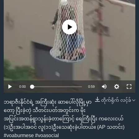
အ
သုတပဒေသာ အင်္ဂလိပ်စာ
ညွန်း
Learning English
စာမျက်နှာ
သို့
No media source currently available
ဗွီအိုအေ လူမှုကွန်ယက်များ
ကျော်
ကြည့်
ရန်
ဘာသာစကားများ
ရှာဖွေ
ရန်
နေရာ
သို့
0:00
0:59
ကျော်
တိုက်ရိုက် လင့်ခ်
ဘရာဇီးနိုင်ငံရဲ့ အကြီးဆုံး ဆာပေါ်လိုမြို့မှာ
ရန်
တော့ ပြီးခဲ့တဲ့ သီတင်းပတ်အတွင်းက မိုး
အပြင်းအထန်ရွာသွန်းခဲ့တာကြောင့် ရေကြီးပြီး ကလေးငယ်
(၁)ဦးအပါအဝင် လူ(၁၁)ဦးသေဆုံးခဲ့ပါတယ်။ (AP သတင်း)
#voaburmese #voasocial