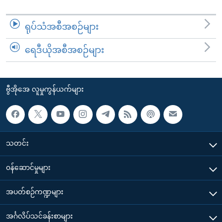
ရုပ်သံအစီအစဉ်များ
ရေဒီယိုအစီအစဉ်များ
ဗွီအိုအေ လူမှုကွန်ယက်များ
သတင်း
၀န်ဆောင်မှုများ
အပတ်စဉ်ကဏ္ဍများ
အင်္ဂလိပ်သင်ခန်းစာများ