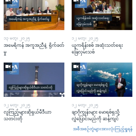
၁၃ မတ္၊ ၂၀၂၅
၁၂ မတ္၊ ၂၀၂၅
အမေရိကန် အကူအညီနဲ့ ရိုက်ခတ်
ယူကရိန်းစစ် အဆုံးသတ်ရေး
မှု
ခြေလှမ်းသစ်
၁၂ မတ္၊ ၂၀၂၅
၁၂ မတ္၊ ၂၀၂၅
လူကြည့်များဆိုရှယ်မီဒီယာ
ချာဂိုကျွန်းများ မောရစ်ရှသို့
သတင်းတို
လွှဲပြောင်းမည်ကို ဆန့်ကျင်
အစီအစဉ်တွဲများအားလုံးကြည့်ရှုရန်